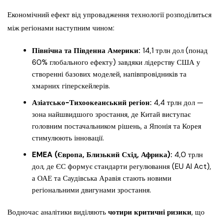
Економічний ефект від упровадження технології розподілиться
між регіонами наступним чином:
Північна та Південна Америки:
14,1 трлн дол (понад
60% глобального ефекту) завдяки лідерству США у
створенні базових моделей, напівпровідників та
хмарних гіперскейлерів.
Азіатсько-Тихоокеанський регіон:
4,4 трлн дол —
зона найшвидшого зростання, де Китай виступає
головним постачальником рішень, а Японія та Корея
стимулюють інновації.
EMEA (Європа, Близький Схід, Африка):
4,0 трлн
дол, де ЄС формує стандарти регулювання (EU AI Act),
а ОАЕ та Саудівська Аравія стають новими
регіональними двигунами зростання.
Водночас аналітики виділяють
чотири критичні ризики
, що