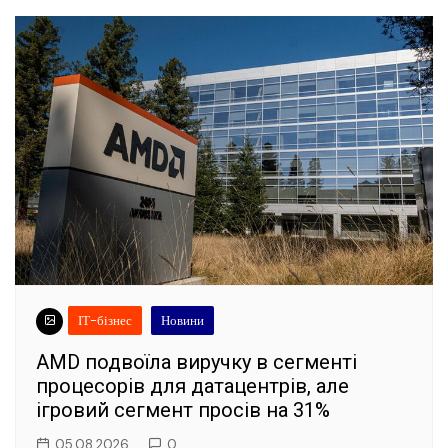
ІТ-бізнес
Новини
AMD подвоїла виручку в сегменті
процесорів для датацентрів, але
ігровий сегмент просів на 31%
05.08.2026
0