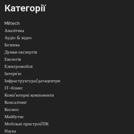
Категорії
Miltech
Аналітика
Аудіо & відео
Безпека
Думки експертів
Екологія
Електромобілі
Інтерв'ю
Інфраструктура/датацентри
ІТ-бізнес
Комп'ютерні компоненти
Консалтинг
Космос
Майбутнє
Мобільні пристрої/ПК
Наука