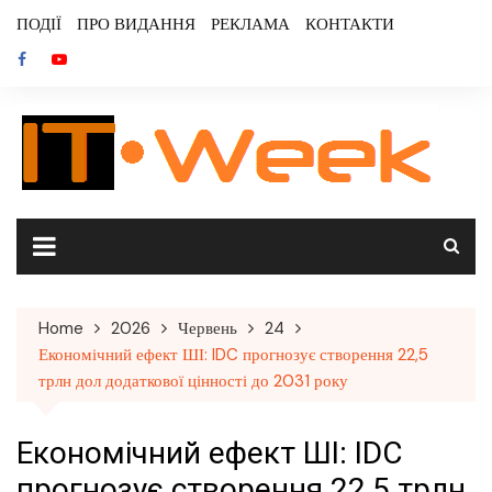
Skip
ПОДІЇ
ПРО ВИДАННЯ
РЕКЛАМА
КОНТАКТИ
to
content
Home
2026
Червень
24
Економічний ефект ШІ: IDC прогнозує створення 22,5
трлн дол додаткової цінності до 2031 року
Економічний ефект ШІ: IDC
прогнозує створення 22,5 трлн