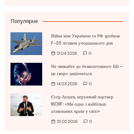
Популярне
Війна між Україною та РФ зробила
F-35 літаком учорашнього дня
21.04.2026
0
Не звикайте до безкоштовного ШІ –
це скоро закінчиться
14.03.2026
0
Єгор Аушев, керуючий партнер
KICRF: «Ми одна з найбільш
атакованих країн у світі»
25.02.2026
0