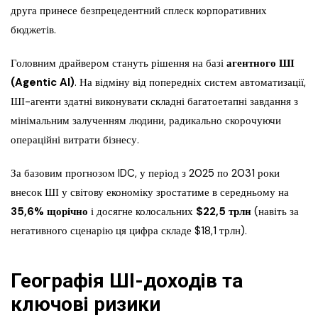
друга принесе безпрецедентний сплеск корпоративних
бюджетів.
Головним драйвером стануть рішення на базі
агентного ШІ
(Agentic AI)
. На відміну від попередніх систем автоматизації,
ШІ-агенти здатні виконувати складні багатоетапні завдання з
мінімальним залученням людини, радикально скорочуючи
операційні витрати бізнесу.
За базовим прогнозом IDC, у період з 2025 по 2031 роки
внесок ШІ у світову економіку зростатиме в середньому на
35,6% щорічно
і досягне колосальних
$22,5 трлн
(навіть за
негативного сценарію ця цифра складе $18,1 трлн).
Географія ШІ-доходів та
ключові ризики