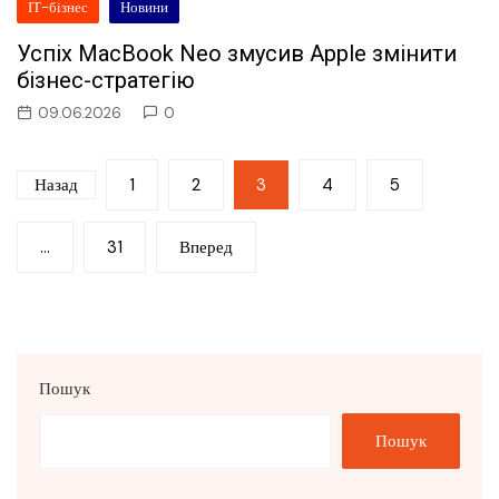
ІТ-бізнес
Новини
Успіх MacBook Neo змусив Apple змінити
бізнес-стратегію
09.06.2026
0
Пагінація
Назад
1
2
3
4
5
записів
…
31
Вперед
Пошук
Пошук