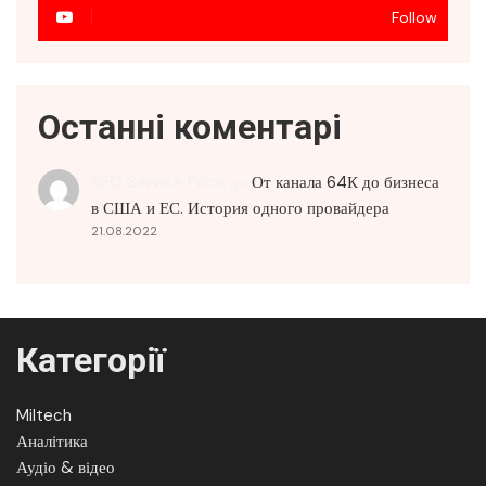
Follow
Останні коментарі
SEO Service Price
до
От канала 64К до бизнеса
в США и ЕС. История одного провайдера
21.08.2022
Категорії
Miltech
Аналітика
Аудіо & відео