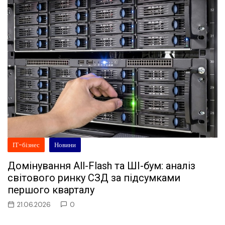
ІТ-бізнес
Новини
Домінування All-Flash та ШІ-бум: аналіз
світового ринку СЗД за підсумками
першого кварталу
21.06.2026
0