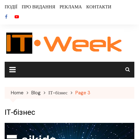
Skip
ПОДІЇ
ПРО ВИДАННЯ
РЕКЛАМА
КОНТАКТИ
to
content
Home
Blog
ІТ-бізнес
Page 3
ІТ-бізнес