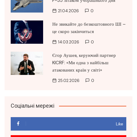
F-35 літаком учорашнього дня
21.04.2026
0
Не звикайте до безкоштовного ШІ –
це скоро закінчиться
14.03.2026
0
Єгор Аушев, керуючий партнер
KICRF: «Ми одна з найбільш
атакованих країн у світі»
25.02.2026
0
Соціальні мережі
Like