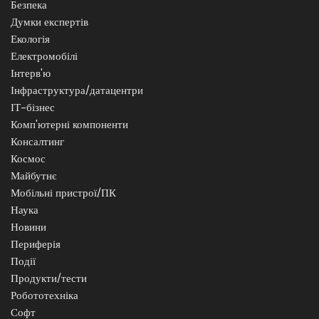
Безпека
Думки експертів
Екологія
Електромобілі
Інтерв'ю
Інфраструктура/датацентри
ІТ-бізнес
Комп'ютерні компоненти
Консалтинг
Космос
Майбутнє
Мобільні пристрої/ПК
Наука
Новини
Периферія
Події
Продукти/тести
Робототехніка
Софт