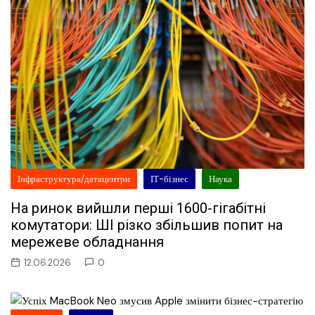
Інфраструктура/датацентри
ІТ-бізнес
Наука
На ринок вийшли перші 1600-гігабітні
комутатори: ШІ різко збільшив попит на
мережеве обладнання
12.06.2026
0