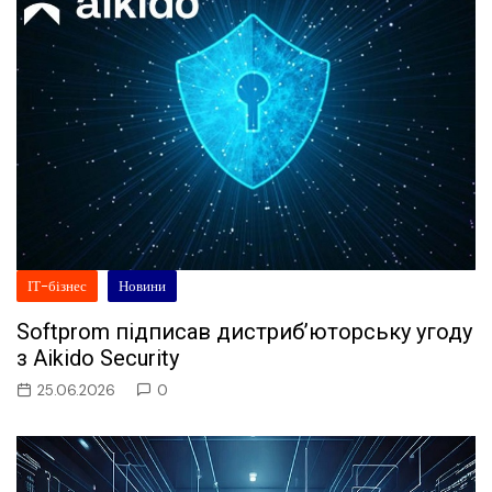
ІТ-бізнес
Новини
Softprom підписав дистриб’юторську угоду
з Aikido Security
25.06.2026
0