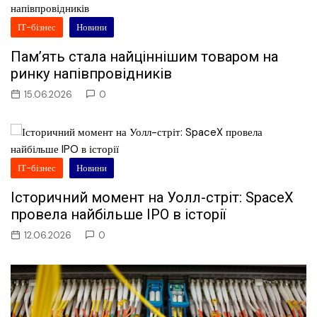
ІТ-бізнес
Новини
Пам’ять стала найціннішим товаром на
ринку напівпровідників
15.06.2026
0
ІТ-бізнес
Новини
Історичний момент на Уолл-стріт: SpaceX
провела найбільше IPO в історії
12.06.2026
0