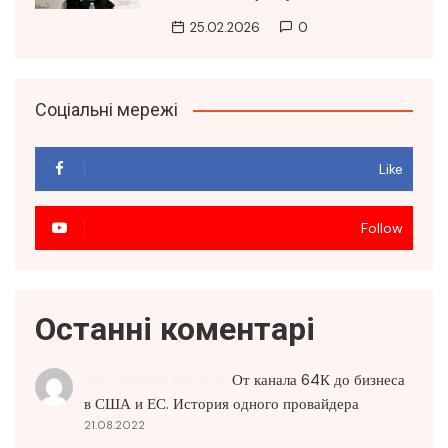
25.02.2026
0
Соціальні мережі
Like
Follow
Останні коментарі
SEO Service Price
до
От канала 64К до бизнеса
в США и ЕС. История одного провайдера
21.08.2022