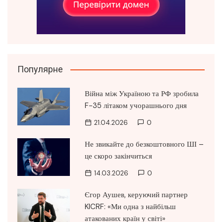
Популярне
Війна між Україною та РФ зробила
F-35 літаком учорашнього дня
21.04.2026
0
Не звикайте до безкоштовного ШІ –
це скоро закінчиться
14.03.2026
0
Єгор Аушев, керуючий партнер
KICRF: «Ми одна з найбільш
атакованих країн у світі»