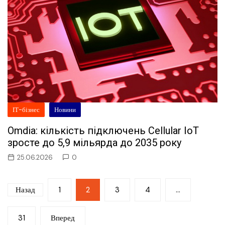
ІТ-бізнес
Новини
Omdia: кількість підключень Cellular IoT
зросте до 5,9 мільярда до 2035 року
25.06.2026
0
Пагінація
Назад
1
2
3
4
…
записів
31
Вперед