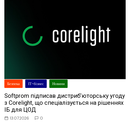
Безпека
ІТ-бізнес
Новини
Softprom підписав дистриб’юторську угоду
з Corelight, що спеціалізується на рішеннях
ІБ для ЦОД
13.07.2026
0