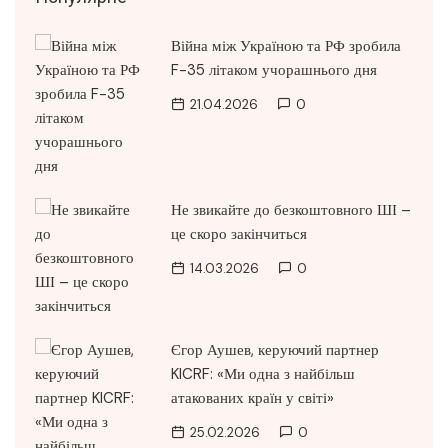
Війна між Україною та РФ зробила
F-35 літаком учорашнього дня
21.04.2026
0
Не звикайте до безкоштовного ШІ –
це скоро закінчиться
14.03.2026
0
Єгор Аушев, керуючий партнер
KICRF: «Ми одна з найбільш
атакованих країн у світі»
25.02.2026
0