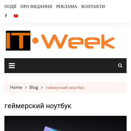
Skip
ПОДІЇ
ПРО ВИДАННЯ
РЕКЛАМА
КОНТАКТИ
to
content
Home
Blog
геймерский ноутбук
геймерский ноутбук