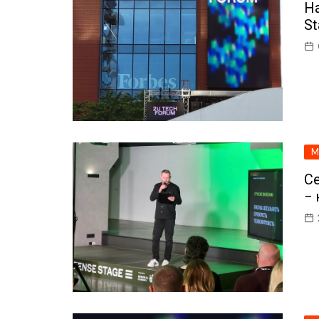
На
ІТ-бізнес
St
Консалтинг
Майбутнє
Мобільні пристрої/ПК
Наука
M
Периферія
Се
Софт
− 
Телеком
Технології
Фінтех