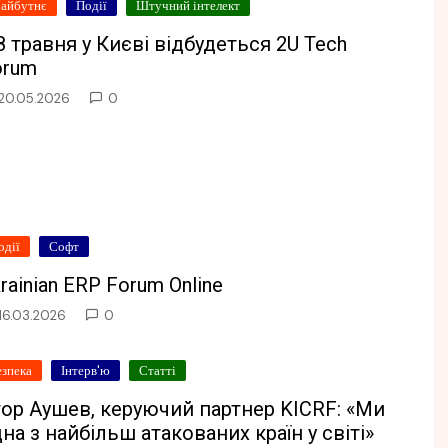
айбутнє
Події
Штучний інтелект
 травня у Києві відбудеться 2U Tech
orum
20.05.2026
0
одії
Софт
rainian ERP Forum Online
16.03.2026
0
езпека
Інтерв'ю
Статті
ор Аушев, керуючий партнер KICRF: «Ми
на з найбільш атакованих країн у світі»