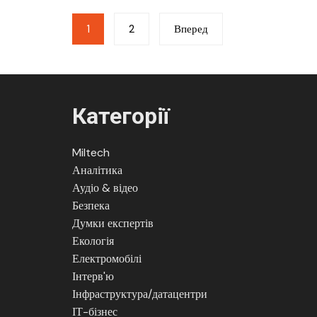
Пагінація
1
2
Вперед
записів
Категорії
Miltech
Аналітика
Аудіо & відео
Безпека
Думки експертів
Екологія
Електромобілі
Інтерв'ю
Інфраструктура/датацентри
ІТ-бізнес