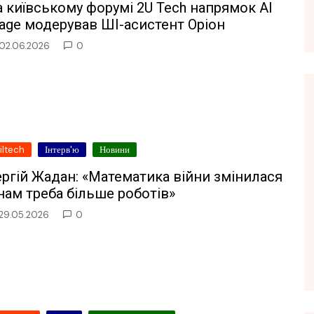
 київському форумі 2U Tech напрямок AI
age модерував ШІ-асистент Оріон
02.06.2026
0
iltech
Інтерв'ю
Новини
ргій Жадан: «Математика війни змінилася
нам треба більше роботів»
29.05.2026
0