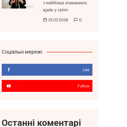
з найбільш атакованих
країн у світі»
25.02.2026
0
Соціальні мережі
Like
Follow
Останні коментарі