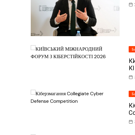
Б
К
К
Б
Кі
Co