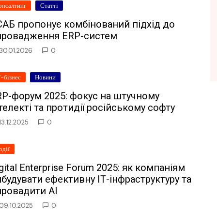
онсалтинг
Статті
САБ пропонує комбінований підхід до
провадження ERP-систем
30.01.2026
0
Т-бізнес
Новини
RP-форум 2025: фокус на штучному
телекті та протидії російському софту
13.12.2025
0
одії
gital Enterprise Forum 2025: як компаніям
будувати ефективну ІТ-інфраструктуру та
провадити AI
09.10.2025
0