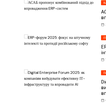
К
А
в
І
E
ін
П
Di
ви
в