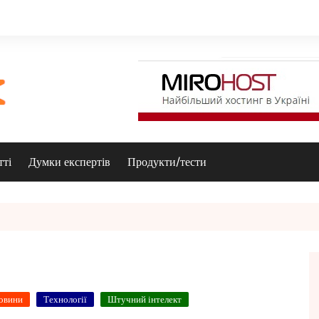
тті
Думки експертів
Продукти/тести
овини
Технології
Штучний інтелект