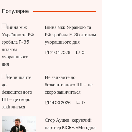
Популярне
Війна між Україною та
РФ зробила F-35 літаком
учорашнього дня
21.04.2026
0
Не звикайте до
безкоштовного ШІ – це
скоро закінчиться
14.03.2026
0
Єгор Аушев, керуючий
партнер KICRF: «Ми одна