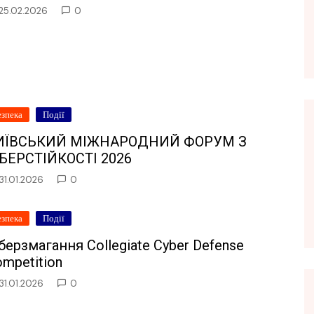
25.02.2026
0
езпека
Події
ИЇВСЬКИЙ МІЖНАРОДНИЙ ФОРУМ З
ІБЕРСТІЙКОСТІ 2026
31.01.2026
0
езпека
Події
берзмагання Collegiate Cyber Defense
mpetition
31.01.2026
0