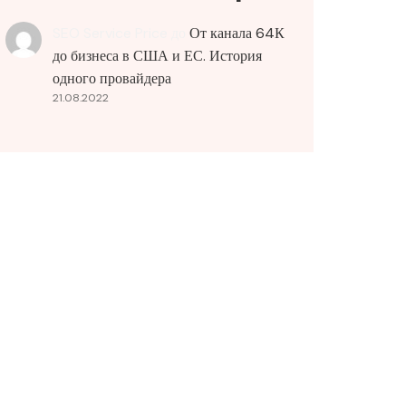
SEO Service Price
до
От канала 64К
до бизнеса в США и ЕС. История
одного провайдера
21.08.2022