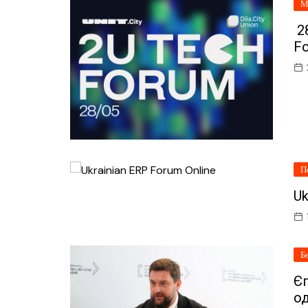
М
28
F
П
Uk
Б
Єг
од