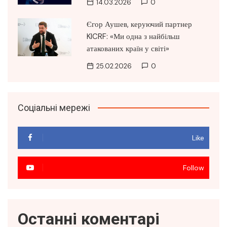
14.03.2026
0
Єгор Аушев, керуючий партнер
KICRF: «Ми одна з найбільш
атакованих країн у світі»
25.02.2026
0
Соціальні мережі
Like
Follow
Останні коментарі