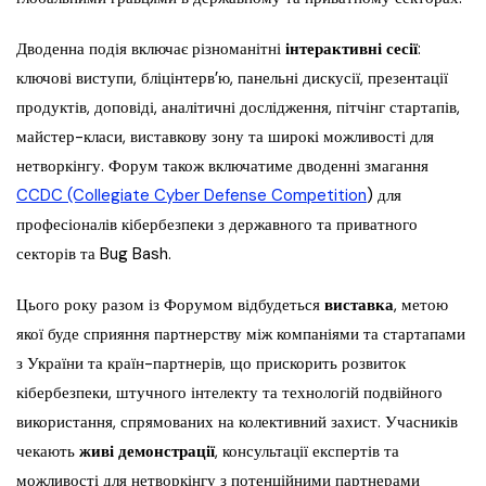
Дводенна подія включає різноманітні
інтерактивні сесії
:
ключові виступи, бліцінтерв’ю, панельні дискусії, презентації
продуктів, доповіді, аналітичні дослідження, пітчінг стартапів,
майстер-класи, виставкову зону та широкі можливості для
нетворкінгу. Форум також включатиме дводенні змагання
CCDC (Collegiate Cyber Defense Competition
) для
професіоналів кібербезпеки з державного та приватного
секторів та Bug Bash.
Цього року разом із Форумом відбудеться
виставка
, метою
якої буде сприяння партнерству між компаніями та стартапами
з України та країн-партнерів, що прискорить розвиток
кібербезпеки, штучного інтелекту та технологій подвійного
використання, спрямованих на колективний захист. Учасників
чекають
живі демонстрації
, консультації експертів та
можливості для нетворкінгу з потенційними партнерами