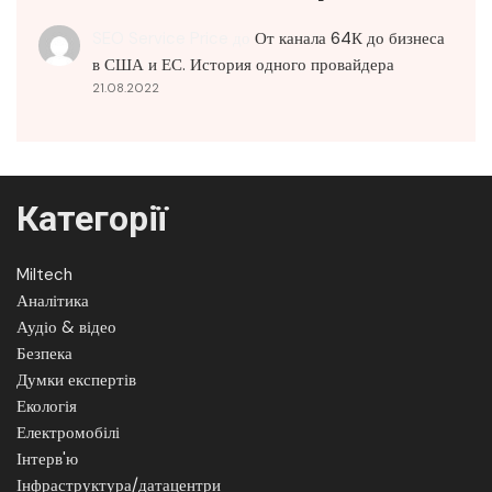
SEO Service Price
до
От канала 64К до бизнеса
в США и ЕС. История одного провайдера
21.08.2022
Категорії
Miltech
Аналітика
Аудіо & відео
Безпека
Думки експертів
Екологія
Електромобілі
Інтерв'ю
Інфраструктура/датацентри