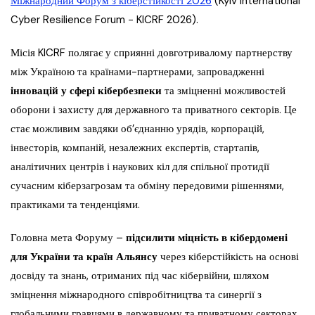
Міжнародний Форум з кіберстійкості 2026
(Kyiv International
Cyber Resilience Forum − KICRF 2026).
Місія KICRF полягає у сприянні довготривалому партнерству
між Україною та країнами-партнерами, запровадженні
інновацій у сфері кібербезпеки
та зміцненні можливостей
оборони і захисту для державного та приватного секторів. Це
стає можливим завдяки об’єднанню урядів, корпорацій,
інвесторів, компаній, незалежних експертів, стартапів,
аналітичних центрів і наукових кіл для спільної протидії
сучасним кіберзагрозам та обміну передовими рішеннями,
практиками та тенденціями.
Головна мета Форуму –
підсилити міцність в кібердомені
для України та країн Альянсу
через кіберстійкість на основі
досвіду та знань, отриманих під час кібервійни, шляхом
зміцнення міжнародного співробітництва та синергії з
глобальними гравцями в державному та приватному секторах.