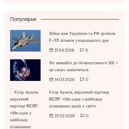
Популярне
Війна між Україною та РФ зробила
F-35 літаком учорашнього дня
21.04.2026
0
Не звикайте до безкоштовного ШІ –
це скоро закінчиться
14.03.2026
0
Єгор Аушев, керуючий партнер
KICRF: «Ми одна з найбільш
атакованих країн у світі»
25.02.2026
0