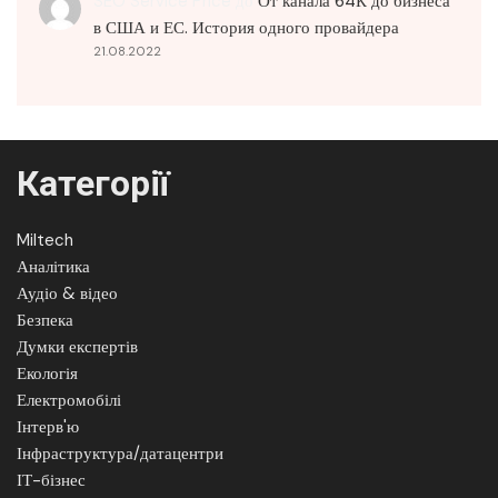
SEO Service Price
до
От канала 64К до бизнеса
в США и ЕС. История одного провайдера
21.08.2022
Категорії
Miltech
Аналітика
Аудіо & відео
Безпека
Думки експертів
Екологія
Електромобілі
Інтерв'ю
Інфраструктура/датацентри
ІТ-бізнес