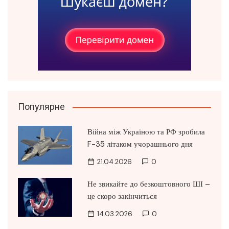
Популярне
Війна між Україною та РФ зробила
F-35 літаком учорашнього дня
21.04.2026
0
Не звикайте до безкоштовного ШІ –
це скоро закінчиться
14.03.2026
0