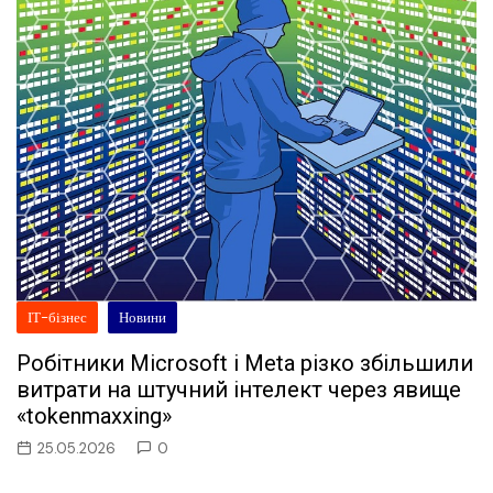
ІТ-бізнес
Новини
Робітники Microsoft і Meta різко збільшили
витрати на штучний інтелект через явище
«tokenmaxxing»
25.05.2026
0