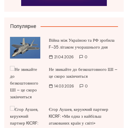
Популярне
Війна між Україною та РФ зробила
F-35 літаком учорашнього дня
21.04.2026
0
Не звикайте до безкоштовного ШІ –
це скоро закінчиться
14.03.2026
0
Єгор Аушев, керуючий партнер
KICRF: «Ми одна з найбільш
атакованих країн у світі»