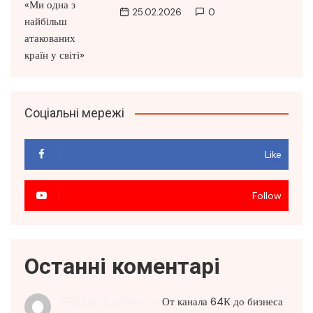
25.02.2026
0
Соціальні мережі
Like
Follow
Останні коментарі
SEO Service Price
до
От канала 64К до бизнеса