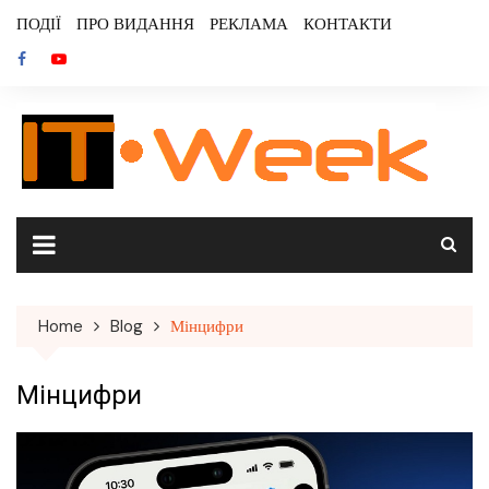
Skip
ПОДІЇ
ПРО ВИДАННЯ
РЕКЛАМА
КОНТАКТИ
to
content
Home
Blog
Мінцифри
Мінцифри