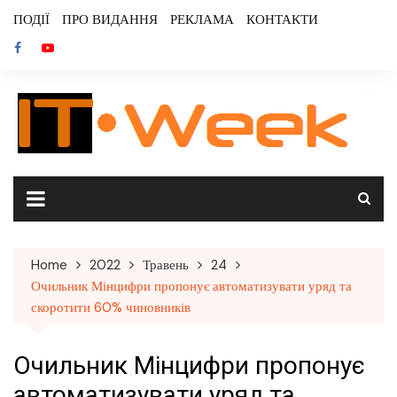
Skip
ПОДІЇ
ПРО ВИДАННЯ
РЕКЛАМА
КОНТАКТИ
to
content
Home
2022
Травень
24
Очильник Мінцифри пропонує автоматизувати уряд та
скоротити 60% чиновників
Очильник Мінцифри пропонує
автоматизувати уряд та