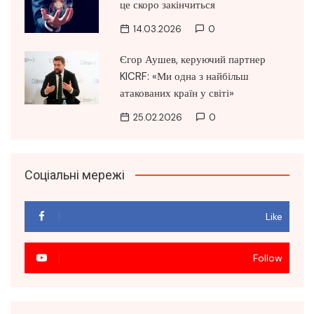
це скоро закінчиться
14.03.2026
0
Єгор Аушев, керуючий партнер
KICRF: «Ми одна з найбільш
атакованих країн у світі»
25.02.2026
0
Соціальні мережі
Like
Follow