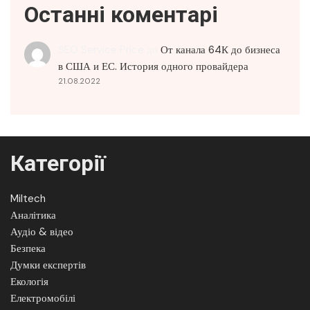
Останні коментарі
SEO Service Price
до
От канала 64К до бизнеса
в США и ЕС. История одного провайдера
21.08.2022
Категорії
Miltech
Аналітика
Аудіо & відео
Безпека
Думки експертів
Екологія
Електромобілі