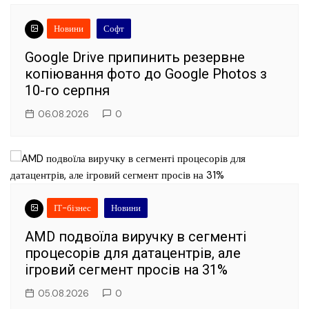
Новини
Софт
Google Drive припинить резервне
копіювання фото до Google Photos з
10-го серпня
06.08.2026
0
ІТ-бізнес
Новини
AMD подвоїла виручку в сегменті
процесорів для датацентрів, але
ігровий сегмент просів на 31%
05.08.2026
0