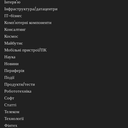
Інтерв'ю
Інфраструктура/датацентри
ІТ-бізнес
Комп'ютерні компоненти
Консалтинг
Космос
Майбутнє
Мобільні пристрої/ПК
Наука
Новини
Периферія
Події
Продукти/тести
Робототехніка
Софт
Статті
Телеком
Технології
Фінтех