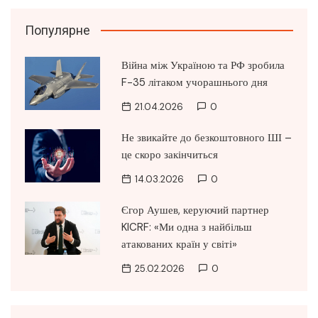
Популярне
Війна між Україною та РФ зробила
F-35 літаком учорашнього дня
21.04.2026
0
Не звикайте до безкоштовного ШІ –
це скоро закінчиться
14.03.2026
0
Єгор Аушев, керуючий партнер
KICRF: «Ми одна з найбільш
атакованих країн у світі»
25.02.2026
0