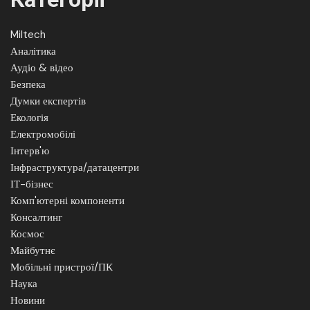
Miltech
Аналітика
Аудіо & відео
Безпека
Думки експертів
Екологія
Електромобілі
Інтерв'ю
Інфраструктура/датацентри
ІТ-бізнес
Комп'ютерні компоненти
Консалтинг
Космос
Майбутнє
Мобільні пристрої/ПК
Наука
Новини