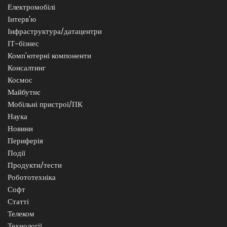
Електромобілі
Інтерв'ю
Інфраструктура/датацентри
ІТ-бізнес
Комп'ютерні компоненти
Консалтинг
Космос
Майбутнє
Мобільні пристрої/ПК
Наука
Новини
Периферія
Події
Продукти/тести
Робототехніка
Софт
Статті
Телеком
Технології