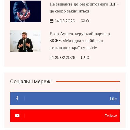
Не звикайте до безкоштовного ШІ –
це скоро закінчиться
14.03.2026
0
Єгор Аушев, керуючий партнер
KICRF: «Ми одна з найбільш
атакованих країн у світі»
25.02.2026
0
Соціальні мережі
Like
Follow