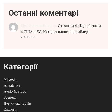
Останні коментарі
SEO Service Price
до
От канала 64К до бизнеса
в США и ЕС. История одного провайдера
21.08.2022
Категорії
Miltech
Аналітика
Аудіо & відео
Безпека
Думки експертів
Екологія