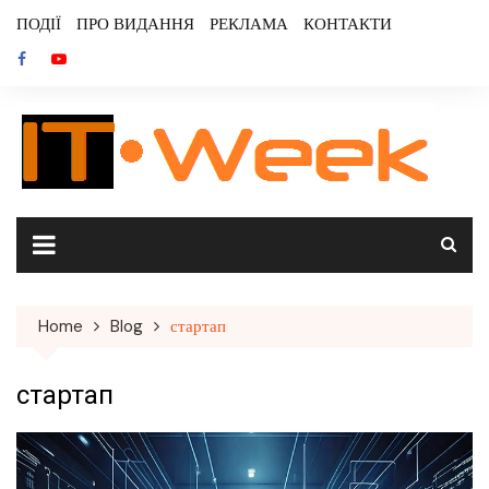
Skip
ПОДІЇ
ПРО ВИДАННЯ
РЕКЛАМА
КОНТАКТИ
to
content
Home
Blog
стартап
стартап