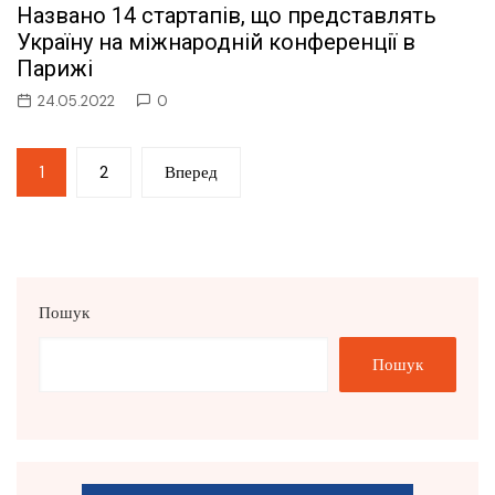
Названо 14 стартапів, що представлять
Україну на міжнародній конференції в
Парижі
24.05.2022
0
Пагінація
1
2
Вперед
записів
Пошук
Пошук