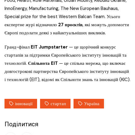
Food, Health, Row Materials, Urban Mobilty, Rebuild Ukraine,
InnoEnergy, Manufacturing, The New European Bauhaus,
Special prize for the best Western Balcan Team. Усього
експертне журі відзначило
27 проєктів
, які можуть допомогти
Європі подолати деякі з найактуальніших викликів.
Гранд-фінал
EIT Jumpstarter
— це щорічний конкурс
стартапів за підтримки Європейського інституту інновацій та
технологій.
Спільнота EIT
— це спільна мережа, що включає
довгострокові партнерства Європейського інституту інновацій
і технологій (EIT), відомі як Спільноти знань та інновацій (KIC).​
інновації
стартап
Україна
Поділитися