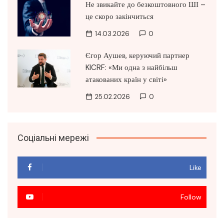
Не звикайте до безкоштовного ШІ –
це скоро закінчиться
14.03.2026
0
Єгор Аушев, керуючий партнер
KICRF: «Ми одна з найбільш
атакованих країн у світі»
25.02.2026
0
Соціальні мережі
Like
Follow