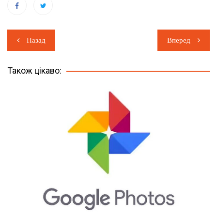
Навігація
Назад
Вперед
записів
Також цікаво: