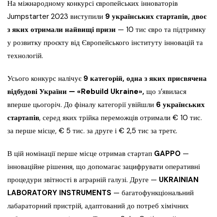
На міжнародному конкурсі європейських інноваторів
Jumpstarter 2023 виступили
9 українських стартапів, двоє
з яких отримали найвищі призи
— 10 тис євро та підтримку
у розвитку проєкту від Європейського інституту інновацій та
технологій.
Усього конкурс налічує
9 категорій, одна з яких присвячена
відбудові України — «Rebuild Ukraine»,
що з’явилася
вперше цьогоріч. До фіналу категорії увійшли
6 українських
стартапів
, серед яких трійка переможців отримали € 10 тис.
за перше місце, € 5 тис. за друге і € 2,5 тис за третє.
В цій номінації перше місце отримав стартап
GAPPO
—
інноваційне рішення, що допомагає зацифрувати оперативні
процедури звітності в аграрній галузі. Друге —
UKRAINIAN
LABORATORY INSTRUMENTS
— багатофункціональний
лабараторний пристрій, адаптований до потреб хімічних