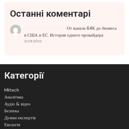
Останні коментарі
SEO Service Price
до
От канала 64К до бизнеса
в США и ЕС. История одного провайдера
21.08.2022
Категорії
Miltech
Аналітика
Аудіо & відео
Безпека
Думки експертів
Екологія