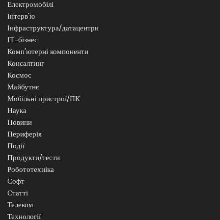
Електромобілі
Інтерв'ю
Інфраструктура/датацентри
ІТ-бізнес
Комп'ютерні компоненти
Консалтинг
Космос
Майбутнє
Мобільні пристрої/ПК
Наука
Новини
Периферія
Події
Продукти/тести
Робототехніка
Софт
Статті
Телеком
Технології