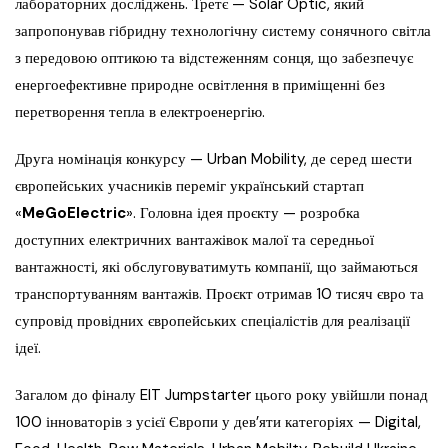
лабораторних досліджень. Третє — Solar Optic, який
запропонував гібридну технологічну систему сонячного світла
з передовою оптикою та відстеженням сонця, що забезпечує
енергоефективне природне освітлення в приміщенні без
перетворення тепла в електроенергію.
Друга номінація конкурсу — Urban Mobility, де серед шести
європейських учасників переміг український стартап
«
MeGoElectric
». Головна ідея проєкту — розробка
доступних електричних вантажівок малої та середньої
вантажності, які обслуговуватимуть компанії, що займаються
транспортуванням вантажів. Проєкт отримав 10 тисяч євро та
супровід провідних європейських спеціалістів для реалізації
ідеї.
Загалом до фіналу EIT Jumpstarter цього року увійшли понад
100 інноваторів з усієї Європи у дев’яти категоріях — Digital,