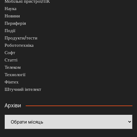
Мобільні пристрої/ПК
Наука
Новини
Периферія
Події
Продукти/тести
Робототехніка
Софт
Статті
Телеком
Технології
Фінтех
Штучний інтелект
Архіви
Архіви