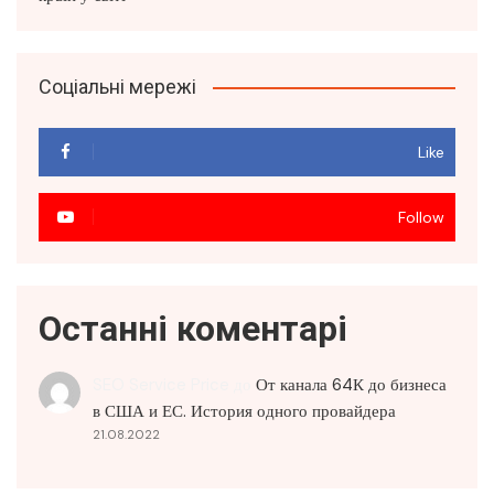
Соціальні мережі
Like
Follow
Останні коментарі
SEO Service Price
до
От канала 64К до бизнеса
в США и ЕС. История одного провайдера
21.08.2022