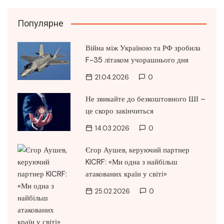
Популярне
Війна між Україною та РФ зробила
F-35 літаком учорашнього дня
21.04.2026
0
Не звикайте до безкоштовного ШІ –
це скоро закінчиться
14.03.2026
0
Єгор Аушев, керуючий партнер
KICRF: «Ми одна з найбільш
атакованих країн у світі»
25.02.2026
0