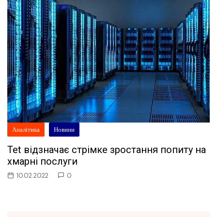
Аналітика
Новини
Tet відзначає стрімке зростання попиту на
хмарні послуги
10.02.2022
0