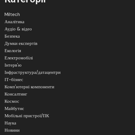
Miltech
Аналітика
Аудіо & відео
Безпека
Думки експертів
Екологія
Електромобілі
Інтерв'ю
Інфраструктура/датацентри
ІТ-бізнес
Комп'ютерні компоненти
Консалтинг
Космос
Майбутнє
Мобільні пристрої/ПК
Наука
Новини