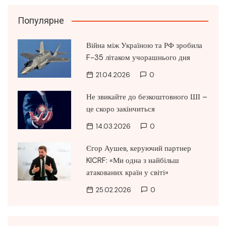
Популярне
Війна між Україною та РФ зробила
F-35 літаком учорашнього дня
21.04.2026
0
Не звикайте до безкоштовного ШІ –
це скоро закінчиться
14.03.2026
0
Єгор Аушев, керуючий партнер
KICRF: «Ми одна з найбільш
атакованих країн у світі»
25.02.2026
0