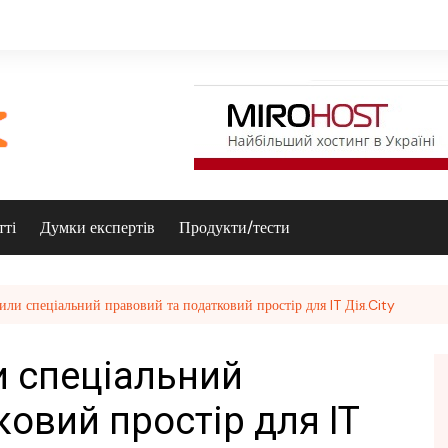
тті
Думки експертів
Продукти/тести
или спеціальний правовий та податковий простір для IT Дія.City
и спеціальний
овий простір для IT