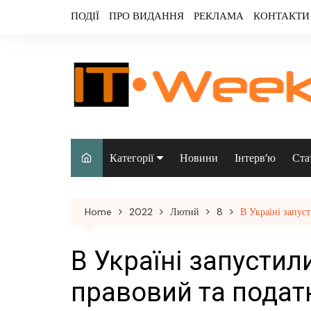
Skip
ПОДІЇ
ПРО ВИДАННЯ
РЕКЛАМА
КОНТАКТИ
to
content
Категорії
Новини
Інтерв’ю
Ста
Аналітика
Home
2022
Лютий
8
В Україні запуст
Аудіо & відео
Безпека
В Україні запустил
Інфраструктура/
правовий та податк
датацентри