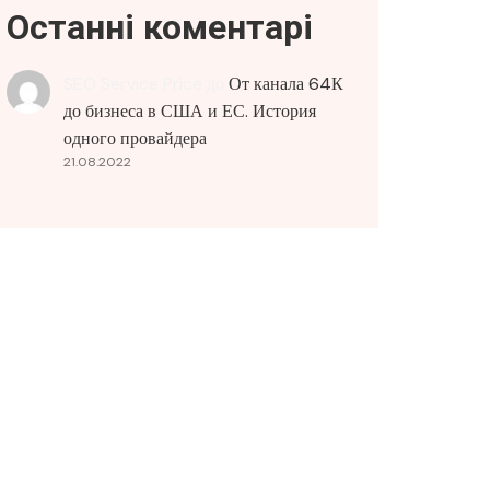
Останні коментарі
SEO Service Price
до
От канала 64К
до бизнеса в США и ЕС. История
одного провайдера
21.08.2022