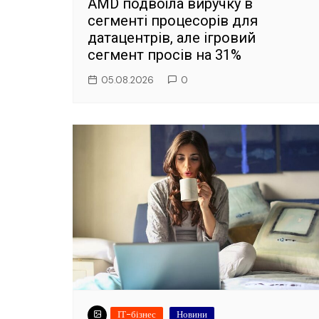
AMD подвоїла виручку в
сегменті процесорів для
датацентрів, але ігровий
сегмент просів на 31%
05.08.2026
0
ІТ-бізнес
Новини