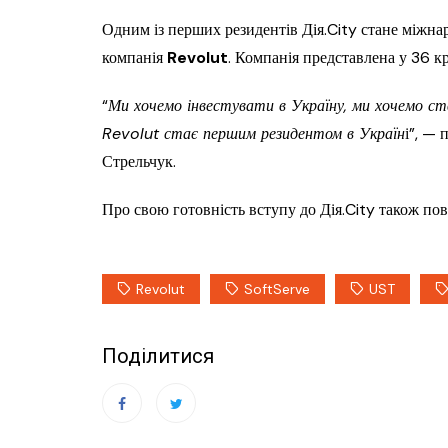
Одним із перших резидентів Дія.City стане міжна
компанія
Revolut
. Компанія представлена у 36 к
“
Ми хочемо інвестувати в Україну, ми хочемо ст
Revolut стає першим резидентом в Україн
і”, —
Стрельчук.
Про свою готовність вступу до Дія.City також п
Revolut
SoftServe
UST
Поділитися