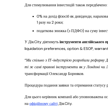
Для стимулювання інвестицій також передбачено:
0% на дохід фізосіб як дивіденди, нарахов
1 разу на 2 роки;
податкова знижка (з ПДФО) на суму інвест
У Дія.City діятимуть
інструменти англійського п
liquidation preferences, option & ESOP, warrant
“
Ми спільно з ІТ-індустрією розробили реформу Ді
ті ж самі правові інструменти як у Лондоні чи 
трансформації Олександр Борняков.
Процедура подання заявки та отримання статусу 
Для цього керівник компанії або уповноважена о
на
офіційному сайті
Дія.City.