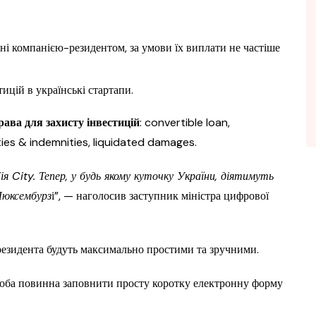
ані компанією-резидентом, за умови їх виплати не частіше
ицій в українські стартапи.
рава для захисту інвестицій
: convertible loan,
ies & indemnities, liquidated damages.
я City. Тепер, у будь якому куточку України, діятимуть
Люксембурз
і”, — наголосив заступник міністра цифрової
резидента будуть максимально простими та зручними.
соба повинна заповнити просту коротку електронну форму