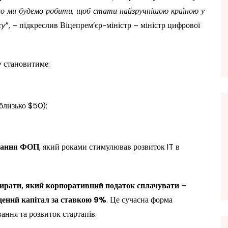
 що ми будемо робити, щоб стати найзручнішою країною у
ty
”, – підкреслив Віцепрем’єр-міністр – міністр цифрової
y становитиме:
близько $50);
ування ФОП
, який роками стимулював розвиток IT в
бирати, який корпоративний податок сплачувати –
дений капітал за ставкою 9%
. Це сучасна форма
ання та розвиток стартапів.