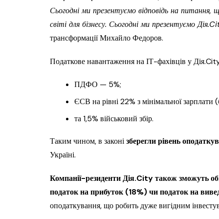
Сьогодні ми презентуємо відповідь на питання,
світі для бізнесу. Сьогодні ми презентуємо Дія.Ci
трансформації Михайло Федоров.
Податкове навантаження на ІТ-фахівців у Дія.Cit
ПДФО — 5%;
ЄСВ на рівні 22% з мінімальної зарплати (
та 1,5% військовий збір.
Таким чином, в законі
зберегли рівень оподатк
Україні.
Компанії-резиденти Дія.City також зможуть о
податок на прибуток (18%) чи податок на виве
оподаткування, що робить дуже вигідним інвестув