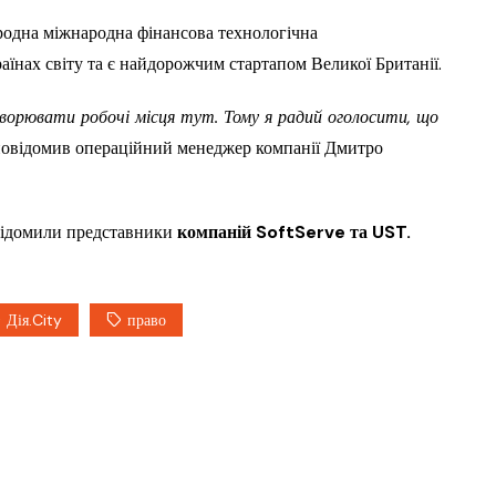
родна міжнародна фінансова технологічна
раїнах світу та є найдорожчим стартапом Великої Британії.
ворювати робочі місця тут. Тому я радий оголосити, що
 повідомив операційний менеджер компанії Дмитро
овідомили представники
компаній SoftServe та UST.
Дія.City
право