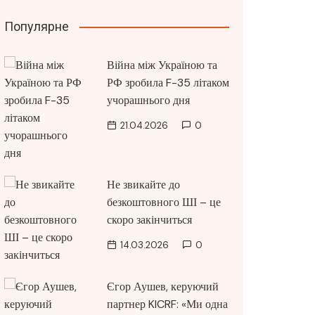
Популярне
Війна між Україною та
РФ зробила F-35 літаком
учорашнього дня
21.04.2026
0
Не звикайте до
безкоштовного ШІ – це
скоро закінчиться
14.03.2026
0
Єгор Аушев, керуючий
партнер KICRF: «Ми одна