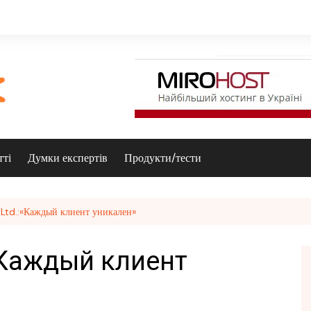
тті
Думки експертів
Продукти/тести
td.:«Каждый клиент уникален»
«Каждый клиент