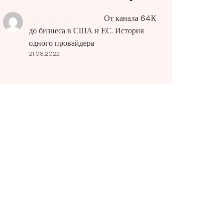
SEO Service Price
до
От канала 64К
до бизнеса в США и ЕС. История
одного провайдера
21.08.2022