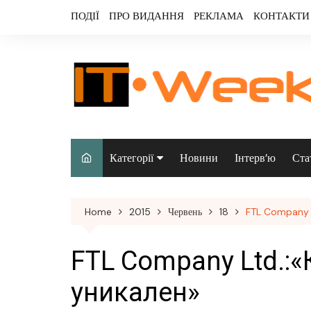
Skip
ПОДІЇ
ПРО ВИДАННЯ
РЕКЛАМА
КОНТАКТИ
to
content
Категорії
Новини
Інтерв’ю
Ста
Аналітика
Home
2015
Червень
18
FTL Company L
Аудіо & відео
Безпека
FTL Company Ltd.:
Інфраструктура/
уникален»
датацентри