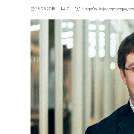
ІТ-бізнес
,
18.06.2015
0
Інтерв'ю
Інфраструктура/дат
Консалтинг
Майбутнє
Мобільні пристрої/ПК
Наука
Периферія
Софт
Телеком
Технології
Фінтех