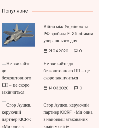
Популярне
Війна між Україною та
РФ зробила F-35 літаком
учорашнього дня
21.04.2026
0
Не звикайте до
безкоштовного ШІ – це
скоро закінчиться
14.03.2026
0
Єгор Аушев, керуючий
партнер KICRF: «Ми одна
з найбільш атакованих
країн у світі»