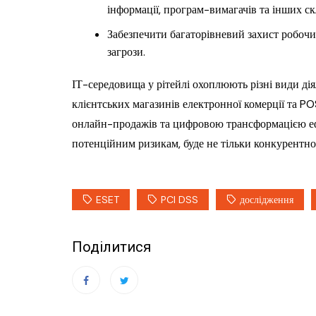
інформації, програм-вимагачів та інших ск
Забезпечити багаторівневий захист робочих
загрози.
ІТ-середовища у рітейлі охоплюють різні види ді
клієнтських магазинів електронної комерції та PO
онлайн-продажів та цифровою трансформацією ефек
потенційним ризикам, буде не тільки конкурентною
ESET
PCI DSS
дослідження
Поділитися