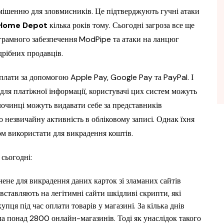
ішенню для зловмисників. Це підтверджують гучні атаки
 Home Depot
кілька років тому. Сьогодні загроза все ще
ограмного забезпечення ModPipe та атаки на ланцюг
дрібних продавців.
плати за допомогою Apple Pay, Google Pay та PayPal. І
для платіжної інформації, користувачі цих систем можуть
лочинці можуть видавати себе за представників
 незвичайну активність в обліковому записі. Однак їхня
м використати для викрадення коштів.
сьогодні:
ене для викрадення даних карток зі зламаних сайтів
вставляють на легітимні сайти шкідливі скрипти, які
ця під час оплати товарів у магазині. За кілька днів
а понад 2800 онлайн-магазинів. Тоді як унаслідок такого