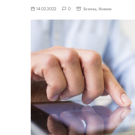
ІТ-бізнес
,
14.02.2022
0
Безпека
Новини
Консалтинг
Майбутнє
Мобільні пристрої/ПК
Наука
Периферія
Софт
Телеком
Технології
Фінтех