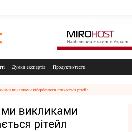
тті
Думки експертів
Продукти/тести
 якими викликами кібербезпеки стикається рітейл
ими викликами
ється рітейл