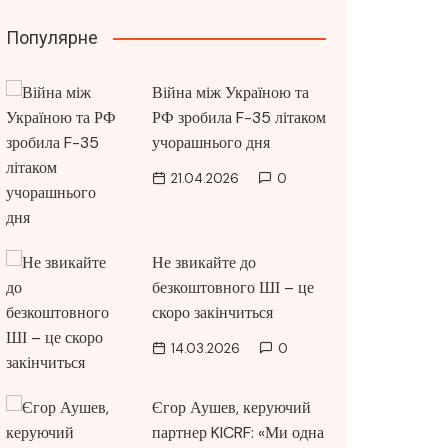
Популярне
Війна між Україною та
РФ зробила F-35 літаком
учорашнього дня
21.04.2026
0
Не звикайте до
безкоштовного ШІ – це
скоро закінчиться
14.03.2026
0
Єгор Аушев, керуючий
партнер KICRF: «Ми одна