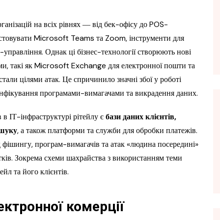
ганізацій на всіх рівнях ― від бек-офісу до POS-
истовувати Microsoft Teams та Zoom, інструменти для
-управління. Однак ці бізнес-технології створюють нові
рми, такі як Microsoft Exchange для електронної пошти та
тали цілями атак. Це спричинило значні збої у роботі
з інфікування програмами-вимагачами та викрадення даних.
в ІТ-інфраструктурі рітейлу є
бази даних клієнтів,
ошуку
, а також платформи та служби для обробки платежів.
 фішингу, програм-вимагачів та атак «людина посередині»
тків. Зокрема схеми шахрайства з використанням теми
ейл та його клієнтів.
ектронної комерції