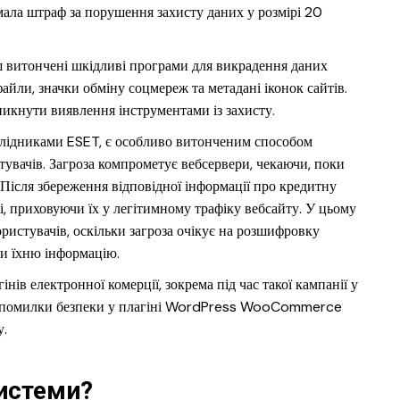
мала штраф за порушення захисту даних у розмірі 20
ш витончені шкідливі програми для викрадення даних
файли, значки обміну соцмереж та метадані іконок сайтів.
кнути виявлення інструментами із захисту.
ослідниками ESET, є особливо витонченим способом
увачів. Загроза компрометує вебсервери, чекаючи, поки
. Після збереження відповідної інформації про кредитну
, приховуючи їх у легітимному трафіку вебсайту. У цьому
ристувачів, оскільки загроза очікує на розшифровку
ати їхню інформацію.
ів електронної комерції, зокрема під час такої кампанії у
 помилки безпеки у плагіні WordPress WooCommerce
у.
системи?