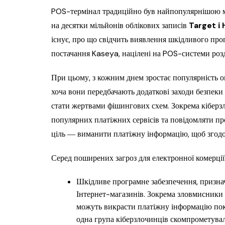
POS-термінал традиційно був найпопулярнішою м
на десятки мільйонів облікових записів
Target і
існує, про що свідчить виявлення шкідливого пр
постачання Kaseya, націлені на POS-системи роз
При цьому, з кожним днем зростає популярність о
хоча вони передбачають додаткові заходи безпеки 
стати жертвами фішингових схем. Зокрема кіберз
популярних платіжних сервісів та повідомляти про
ціль ― виманити платіжну інформацію, щоб згодо
Серед поширених загроз для електронної комерції 
Шкідливе програмне забезпечення, признач
Інтернет-магазинів. Зокрема зловмисники 
можуть викрасти платіжну інформацію покуп
одна група кіберзлочинців скомпрометувал