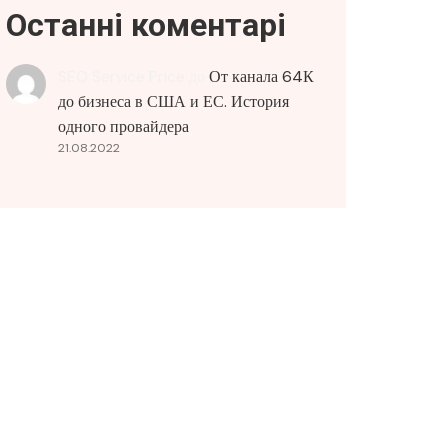
Останні коментарі
SEO Service Price
до
От канала 64К
до бизнеса в США и ЕС. История
одного провайдера
21.08.2022