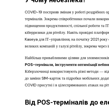
COVID-19 посприяв змінам у роботі роздрібних ор
терміналів. Зокрема співробітники почали викор
підвищення продуктивності, спільної роботи та ІТ
кіберризики для рітейлу. Навіть провідні платфо
Kaseya для ІТ-управління, на початку 2021 року с
великих компаній у галузі рітейлу, зокрема чере
Найбільш привабливими цілями для зловмисників 
POS-термінали, інструменти оптимізації вебп
Кіберзлочинці використовують різні методи ― від
до заміни SIM-карток та підробки мобільних дода
COVID присутні і в цілеспрямованих атаках на ріт
Від POS-терміналів до ел