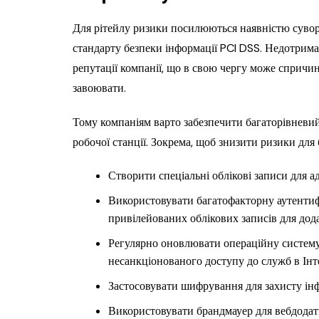
Для рітейлу ризики посилюються наявністю сувори
стандарту безпеки інформації PCI DSS. Недотрим
репутації компанії, що в свою чергу може спричин
завоювати.
Тому компаніям варто забезпечити багаторівневи
робочої станції. Зокрема, щоб знизити ризики для 
Створити спеціальні облікові записи для а
Використовувати багатофакторну аутентифі
привілейованих облікових записів для дода
Регулярно оновлювати операційну систему 
несанкціонованого доступу до служб в Інте
Застосовувати шифрування для захисту інф
Використовувати брандмауер для вебдодаткі