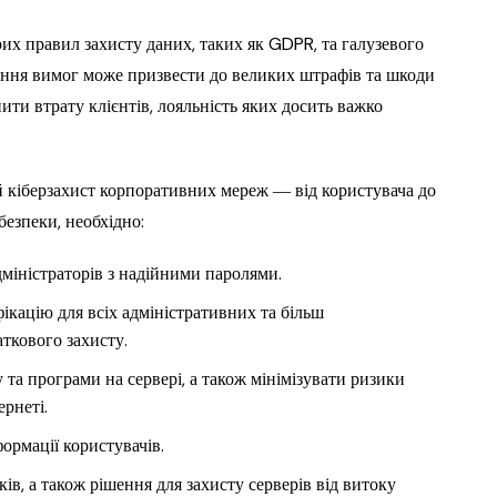
х правил захисту даних, таких як GDPR, та галузевого
ання вимог може призвести до великих штрафів та шкоди
ити втрату клієнтів, лояльність яких досить важко
й кіберзахист корпоративних мереж ― від користувача до
безпеки, необхідно:
дміністраторів з надійними паролями.
кацію для всіх адміністративних та більш
ткового захисту.
та програми на сервері, а також мінімізувати ризики
рнеті.
ормації користувачів.
в, а також рішення для захисту серверів від витоку