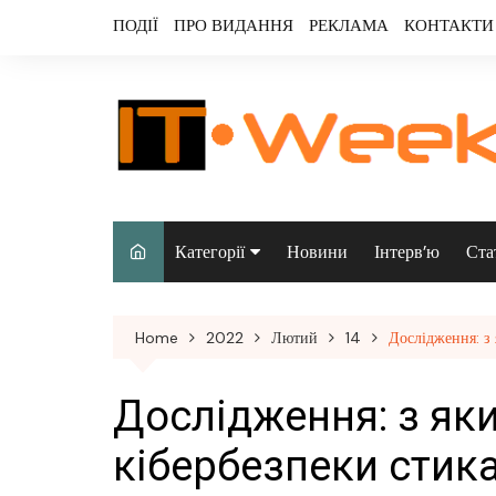
Skip
ПОДІЇ
ПРО ВИДАННЯ
РЕКЛАМА
КОНТАКТИ
to
content
Категорії
Новини
Інтерв’ю
Ста
Аналітика
Home
2022
Лютий
14
Дослідження: з
Аудіо & відео
Безпека
Дослідження: з як
Інфраструктура/
кібербезпеки стика
датацентри