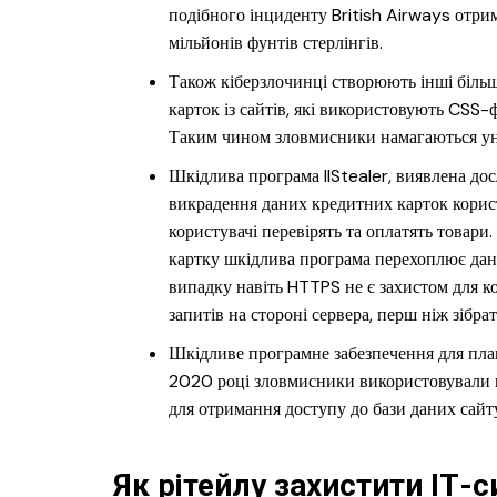
подібного інциденту British Airways отри
мільйонів фунтів стерлінгів.
Також кіберзлочинці створюють інші біль
карток із сайтів, які використовують CSS-
Таким чином зловмисники намагаються уни
Шкідлива програма IIStealer, виявлена д
викрадення даних кредитних карток корист
користувачі перевірять та оплатять товари
картку шкідлива програма перехоплює дані
випадку навіть HTTPS не є захистом для ко
запитів на стороні сервера, перш ніж зібр
Шкідливе програмне забезпечення для плагін
2020 році зловмисники використовували
для отримання доступу до бази даних сайт
Як рітейлу захистити ІТ-