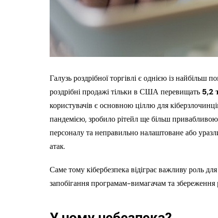
Галузь роздрібної торгівлі є однією із найбільш по
роздрібні продажі тільки в США перевищать
5,2 
користувачів є основною ціллю для кіберзлочинці
пандемією, зробило рітейл ще більш привабливою д
персоналу та неправильно налаштоване або уразл
атак.
Саме тому кібербезпека відіграє важливу роль для
запобігання програмам-вимагачам та збереження р
У чому небезпека?