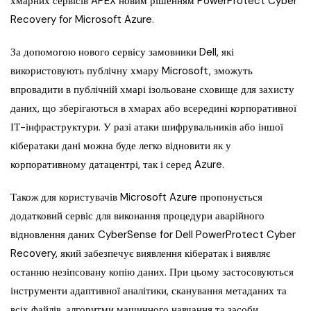
хмарних сервісів APEX новим рішенням PowerProtect Cyber ​​
Recovery for Microsoft Azure.
За допомогою нового сервісу замовники Dell, які
використовують публічну хмару Microsoft, зможуть
впровадити в публічній хмарі ізольоване сховище для захисту
даних, що зберігаються в хмарах або всередині корпоративної
ІТ-інфраструктури. У разі атаки шифрувальників або іншої
кібератаки дані можна буде легко відновити як у
корпоративному датацентрі, так і серед Azure.
Також для користувачів Microsoft Azure пропонується
додатковий сервіс для виконання процедури аварійного
відновлення даних CyberSense for Dell PowerProtect Cyber ​​
Recovery, який забезпечує виявлення кібератак і виявляє
останню незіпсовану копію даних. При цьому застосовуються
інструменти адаптивної аналітики, сканування метаданих та
всіх файлів, алгоритми машинного навчання та засоби