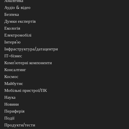
Аналітика
Аудіо & відео
Безпека
Думки експертів
Екологія
Електромобілі
Інтерв'ю
Інфраструктура/датацентри
ІТ-бізнес
Комп'ютерні компоненти
Консалтинг
Космос
Майбутнє
Мобільні пристрої/ПК
Наука
Новини
Периферія
Події
Продукти/тести