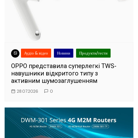
Аудіо & відео
Новини
Продукти/тести
OPPO представила суперлегкі TWS-
навушники відкритого типу з
активним шумозаглушенням
28.07.2026
0