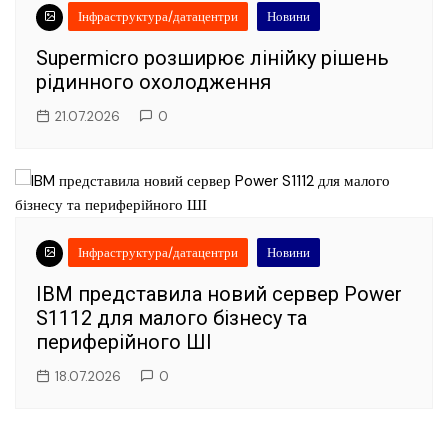
Інфраструктура/датацентри
Новини
Supermicro розширює лінійку рішень
рідинного охолодження
21.07.2026
0
Інфраструктура/датацентри
Новини
IBM представила новий сервер Power
S1112 для малого бізнесу та
периферійного ШІ
18.07.2026
0