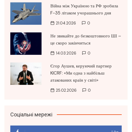
Війна між Україною та РФ зробила
F-35 літаком учорашнього дня
21.04.2026
0
Не звикайте до безкоштовного ШІ –
це скоро закінчиться
14.03.2026
0
Єгор Аушев, керуючий партнер
KICRF: «Ми одна з найбільш
атакованих країн у світі»
25.02.2026
0
Соціальні мережі
Like