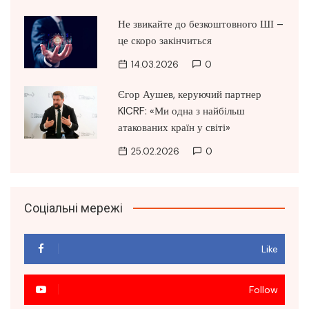
Не звикайте до безкоштовного ШІ –
це скоро закінчиться
14.03.2026
0
Єгор Аушев, керуючий партнер
KICRF: «Ми одна з найбільш
атакованих країн у світі»
25.02.2026
0
Соціальні мережі
Like
Follow