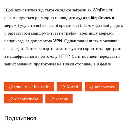
Щоб захиститися від такої складної загрози як WinDealer,
рекомендується регулярно проводити
аудит кібербезпеки
мереж
і усувати всі виявлені вразливості. Також фахівці радять
у разі загрози маршрутизувати трафік через іншу мережу,
наприклад, за допомогою
VPN
. Однак такий шлях можливий
не завжди. Також не варто завантажувати скрипти та програми
з нешифрованого протоколу HTTP. Сайт повинен передавати
зашифрованим протоколом не тільки сторінки, а й файли.
man-on-the-side
Китай
кібератака
кібербезпека
хакери
Поділитися