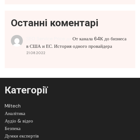
Останні коментарі
SEO Service Price
до
От канала 64К до бизнеса
в США и ЕС. История одного провайдера
21.08.2022
Категорії
Miltech
Аналітика
Аудіо & відео
Безпека
Думки експертів