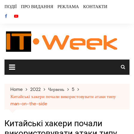
Skip
ПОДІЇ
ПРО ВИДАННЯ
РЕКЛАМА
КОНТАКТИ
to
content
Home
2022
Червень
5
Китайські хакери почали використовувати атаки типу
man-on-the-side
Китайські хакери почали
використовувати атаки типу