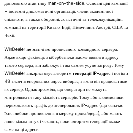
допомогою атак типу man-on-the-side. Основні цілі кампанії
– іноземні дипломатичні організації, члени академічної
спільноти, а також оборонні, логістичні та телекомунікаційні
компанії на території Китаю, Індії, Німеччини, Австрії, США та
Чехії.
WinDealer
не має
чітко прописаного командного сервера.
Адже якщо фахівець з кібербезпеки зможе виявити адресу
такого сервера, він заблокує і тим самим усуне загрозу. Тому
WinDealer використовує алгоритм
генерації IP-адрес
і потім з
48 тисяч згенерованих адрес вибирає, з якою він працюватиме
як сервер. Однак зрозміло, що оператори не можуть
контролювати таку кількість серверів. Тому або зловмисники
перехоплюють трафік до згенерованих IP-адрес (що означає
їхнє глибоке проникнення в мережу провайдера), або мають
лише кілька штук і чекають, поки алгоритм генерації вкаже
саме на ці адреси.