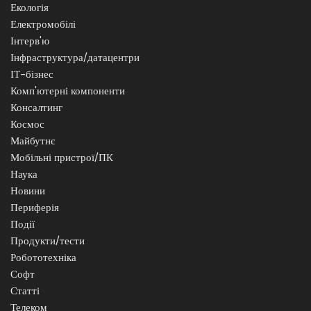
Екологія
Електромобілі
Інтерв'ю
Інфраструктура/датацентри
ІТ-бізнес
Комп'ютерні компоненти
Консалтинг
Космос
Майбутнє
Мобільні пристрої/ПК
Наука
Новини
Периферія
Події
Продукти/тести
Робототехніка
Софт
Статті
Телеком