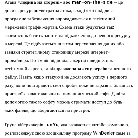
Атака
«людина на стороні» або man-on-the-side
– це
досить ресурсно-витратна атака, в ході якої шкідливе
програмне забезпечення впроваджується в легітимний
мережевий трафік жертви. Схема атаки будується так:
зловмисник бачить запити на підключення до певного ресурсу
в мережі. Це відбувається шляхом перехоплення даних або
завдяки стратегічному становищу мережі інтернет-
провайдера. Потім він відповідає жертві швидше, ніж
легітимний сервер, та відправляє
заражену версію
запитаного
файлу. Навіть якщо атакуючі не досягають успіху з першого
разу, вони повторюють свої спроби, поки не заразять більшість
пристроїв, завантаживши на них шпигунський софт. Далі за
допомогою такого софту можна отримати доступ до будь-
яких файлів, що зберігаються на пристрої.
Група кіберхакерів
LuoYu
, яка вважається китайськомовною,
розповсюджує свою злошкідливу програму WinDealer саме за