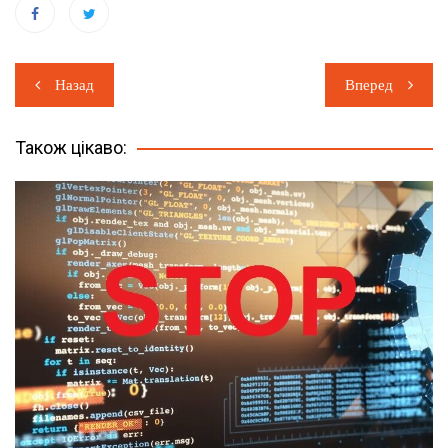
Навігація
Назад
Вперед
записів
Також цікаво: