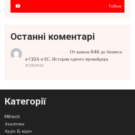
Follow
Останні коментарі
SEO Service Price
до
От канала 64К до бизнеса
в США и ЕС. История одного провайдера
21.08.2022
Категорії
Miltech
Аналітика
Аудіо & відео