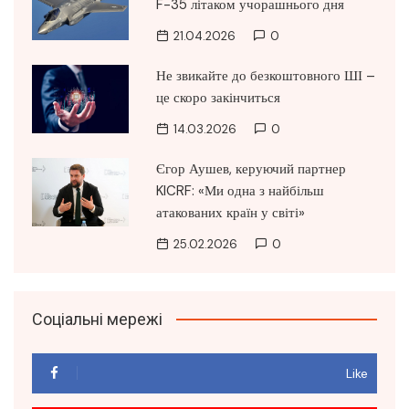
F-35 літаком учорашнього дня
21.04.2026
0
Не звикайте до безкоштовного ШІ –
це скоро закінчиться
14.03.2026
0
Єгор Аушев, керуючий партнер
KICRF: «Ми одна з найбільш
атакованих країн у світі»
25.02.2026
0
Соціальні мережі
Like