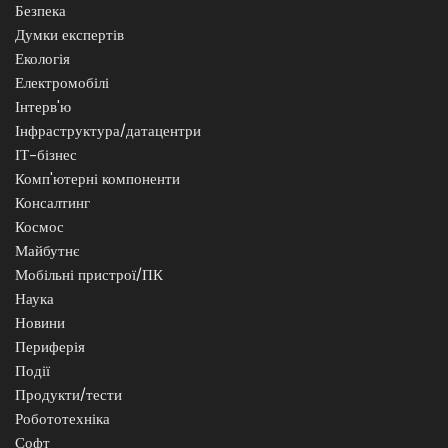
Безпека
Думки експертів
Екологія
Електромобілі
Інтерв'ю
Інфраструктура/датацентри
ІТ-бізнес
Комп'ютерні компоненти
Консалтинг
Космос
Майбутнє
Мобільні пристрої/ПК
Наука
Новини
Периферія
Події
Продукти/тести
Робототехніка
Софт