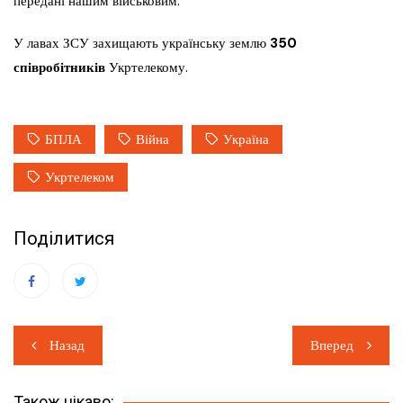
передані нашим військовим.
У лавах ЗСУ захищають українську землю
350
співробітників
Укртелекому.
БПЛА
Війна
Україна
Укртелеком
Поділитися
Навігація
Назад
Вперед
записів
Також цікаво: