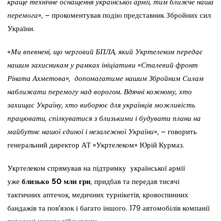
краще технічне оснащення української армії, тим ближче наша
перемога
», – прокоментував подію представник Збройних сил
України.
«
Ми впевнені, що черговий БПЛА, який Укртелеком передає
нашим захисникам у рамках ініціативи «Сталевий фронт
Ріната Ахметова», допомагатиме нашим Збройним Силам
наближати перемогу над ворогом. Вдячні кожному, хто
захищає Україну, хто виборює для українців можливість
працювати, спілкуватися з близькими і будувати плани на
майбутнє нашої єдиної і незалежної України
», – говорить
генеральний директор АТ «Укртелеком» Юрій Курмаз.
Укртелеком спрямував на підтримку української армії
уже
б
лизько 50 млн грн
, придбав та передав тисячі
тактичних аптечок, медичних турнікетів, кровоспинних
бандажів та пов’язок і багато іншого. 179 автомобілів компанії