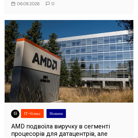
06.08.2026
0
ІТ-бізнес
Новини
AMD подвоїла виручку в сегменті
процесорів для датацентрів, але