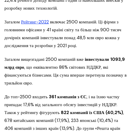
22,4% річного доходу компанії і один із найбільших внесків у
розробку нових технологій.
Загалом
Рейтинг-2022
включає 2500 компаній. Ці фірми з
головними офісами у 41 країні світу та більш ніж 900 тисяч
дочірніх компаній інвестували понад 48,5 млн євро кожна у
дослідження та розробки у 2021 році.
Загалом вищезгадані 2500 компаній вже
інвестували 1093,9
млрд євро
, що еквівалентно 86% світових НДДКР, які
фінансуються бізнесами. Ця сума вперше перетнула позначку в
трильйон євро.
До топ-2500 входить
361 компанія з ЄС
, і на їхню частку
припадає 17,6% від загального обсягу інвестицій у НДДКР.
Також у рейтингу фігурують
822 компанії із США (40,2%)
,
678 китайських компаній (17,9%), 233 японські (10,4%) та
406 компаній з інших країн (13,9%). До групи «Решта країн