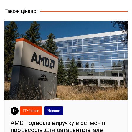
записів
Також цікаво:
ІТ-бізнес
Новини
AMD подвоїла виручку в сегменті
процесорів для датацентрів, але