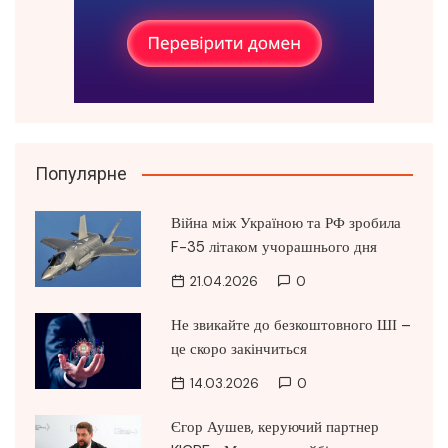
Популярне
Війна між Україною та РФ зробила
F-35 літаком учорашнього дня
21.04.2026
0
Не звикайте до безкоштовного ШІ –
це скоро закінчиться
14.03.2026
0
Єгор Аушев, керуючий партнер