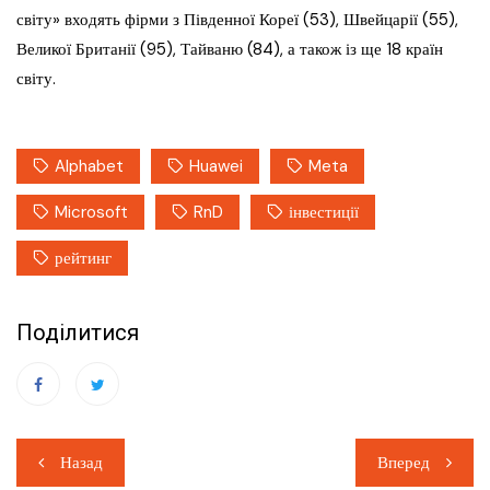
світу» входять фірми з Південної Кореї (53), Швейцарії (55),
Великої Британії (95), Тайваню (84), а також із ще 18 країн
світу.
Alphabet
Huawei
Meta
Microsoft
RnD
інвестиції
рейтинг
Поділитися
Навігація
Назад
Вперед