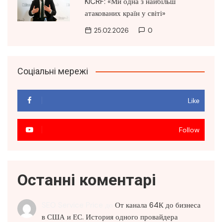
KICRF: «Ми одна з найбільш
атакованих країн у світі»
25.02.2026
0
Соціальні мережі
Like
Follow
Останні коментарі
SEO Service Price
до
От канала 64К до бизнеса
в США и ЕС. История одного провайдера