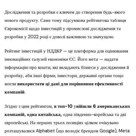
Дослідження та розробки є ключем до створення будь-якого
нового продукту. Саме тому підсумкова рейтингова таблиця
Єврокомісії щодо інвестицій у промислові дослідження та
розробки у 2022 році є доволі важливою та значущою.
Рейтинг інвестицій у НДДКР — це платформа для оцінювання
інноваційних галузей економіки ЄС. Його мета — надати
інформацію про кошти, які вкладають бізнеси у дослідження й
розробку, аби інші фірми, інвестори, державні органи тощо
могли
в
икористати ці дані для порівняння ефективності
компаній
.
Згідно з цим рейтингом,
в топ-10
у
війшли 6 американських
компаній, одна китайська,
одна південно-корейська та дві
європейські. На перших трьох позиціях цілком очікувано
розташувалися Alphabet (що володіє брендом Google), Meta