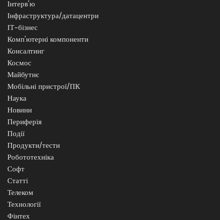
Інтерв'ю
Інфраструктура/датацентри
ІТ-бізнес
Комп'ютерні компоненти
Консалтинг
Космос
Майбутнє
Мобільні пристрої/ПК
Наука
Новини
Периферія
Події
Продукти/тести
Робототехніка
Софт
Статті
Телеком
Технології
Фінтех