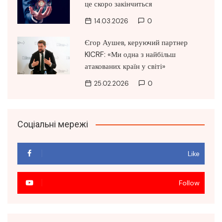
це скоро закінчиться
14.03.2026
0
Єгор Аушев, керуючий партнер
KICRF: «Ми одна з найбільш
атакованих країн у світі»
25.02.2026
0
Соціальні мережі
Like
Follow