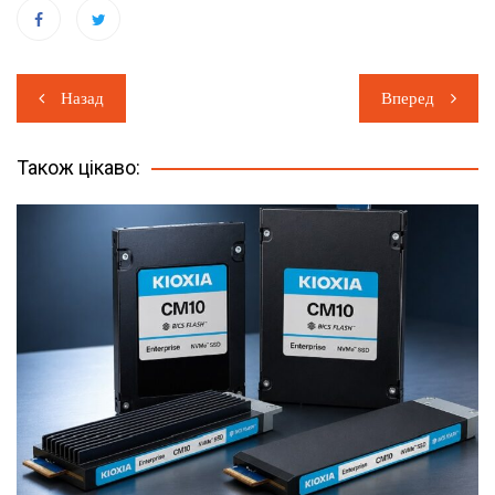
Навігація
Назад
Вперед
записів
Також цікаво: