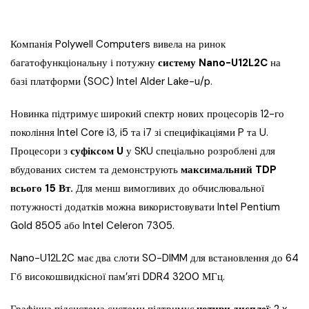
Компанія Polywell Computers вивела на ринок
багатофункціональну і потужну
систему Nano-U12L2C
на
базі платформи (SOC) Intel Alder Lake-u/p.
Новинка підтримує широкий спектр нових процесорів 12-го
покоління Intel Core i3, i5 та i7 зі специфікаціями P та U.
Процесори з
суфіксом U
у SKU спеціально розроблені для
вбудованих систем та демонструють
максимальний TDP
всього 15 Вт.
Для менш вимогливих до обчислювальної
потужності додатків можна використовувати Intel Pentium
Gold 8505 або Intel Celeron 7305.
Nano-U12L2C має два слоти SO-DIMM для встановлення до 64
Гб високошвидкісної пам’яті DDR4 3200 МГц.