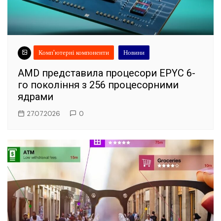
Комп'ютерні компоненти
Новини
AMD представила процесори EPYC 6-
го покоління з 256 процесорними
ядрами
27.07.2026
0