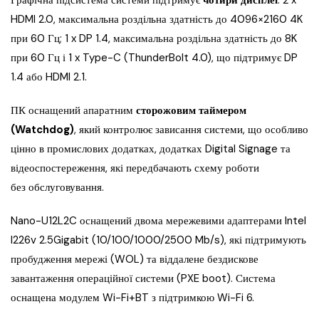
Графічна підсистема системи підтримує
чотири дисплеї
: 2 x
HDMI 2.0, максимальна роздільна здатність до 4096×2160 4K
при 60 Гц; 1 x DP 1.4, максимальна роздільна здатність до 8K
при 60 Гц і 1 x Type-C (ThunderBolt 4.0), що підтримує DP
1.4 або HDMI 2.1.
ПК оснащений апаратним
сторожовим таймером
(Watchdog)
, який контролює зависання системи, що особливо
цінно в промислових додатках, додатках Digital Signage та
відеоспостереження, які передбачають схему роботи
без обслуговування.
Nano-U12L2C оснащений двома мережевими адаптерами Intel
I226v 2.5Gigabit (10/100/1000/2500 Mb/s), які підтримують
пробудження мережі (WOL) та віддалене бездискове
завантаження операційної системи (PXE boot). Система
оснащена модулем Wi-Fi+BT з підтримкою Wi-Fi 6.