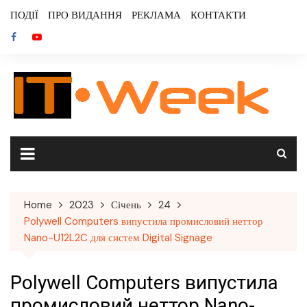
Skip
ПОДІЇ
ПРО ВИДАННЯ
РЕКЛАМА
КОНТАКТИ
to
content
Home
2023
Січень
24
Polywell Computers випустила промисловий неттор
Nano-U12L2C для систем Digital Signage
Polywell Computers випустила
промисловий неттор Nano-