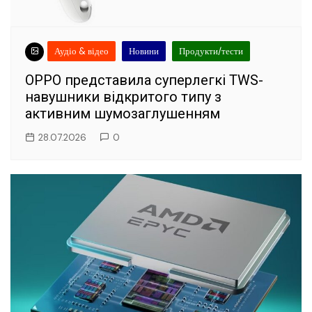
Аудіо & відео
Новини
Продукти/тести
OPPO представила суперлегкі TWS-
навушники відкритого типу з
активним шумозаглушенням
28.07.2026
0