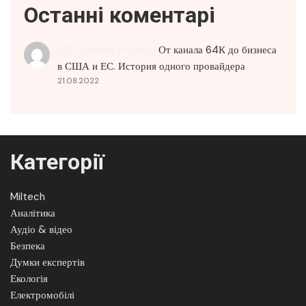
Останні коментарі
SEO Service Price
до
От канала 64К до бизнеса
в США и ЕС. История одного провайдера
21.08.2022
Категорії
Miltech
Аналітика
Аудіо & відео
Безпека
Думки експертів
Екологія
Електромобілі