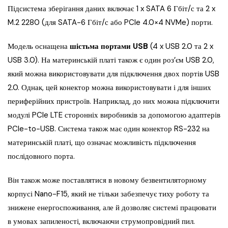
Підсистема зберігання даних включає 1 x SATA 6 Гбіт/с та 2 x
M.2 2280 (для SATA-6 Гбіт/с або PCIe 4.0×4 NVMe) порти.
Модель оснащена
шістьма портами USB
(4 x USB 2.0 та 2 x
USB 3.0). На материнській платі також є один роз’єм USB 2.0,
який можна використовувати для підключення двох портів USB
2.0. Однак, цей конектор можна використовувати і для інших
периферійних пристроїв. Наприклад, до них можна підключити
модулі PCIe LTE сторонніх виробників за допомогою адаптерів
PCIe-to-USB. Система також має один конектор RS-232 на
материнській платі, що означає можливість підключення
послідовного порта.
Він також може поставлятися в новому безвентиляторному
корпусі Nano-F15, який не тільки забезпечує тиху роботу та
знижене енергоспоживання, але й дозволяє системі працювати
в умовах запиленості, включаючи струмопровідний пил.