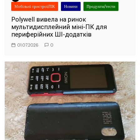
Мобільні пристрої/ПК
Новини
Продукти/тести
Polywell вивела на ринок
мультидисплейний міні-ПК для
периферійних ШІ-додатків
01.07.2026
0