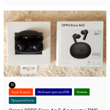
Аудіо & відео
Мобільні пристрої/ПК
Новини
Продукти/тести