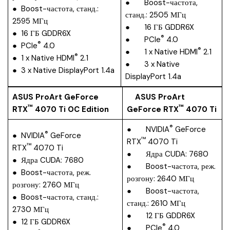
● Boost-частота,
● Boost-частота, станд.:
станд.: 2505 МГц
2595 МГц
● 16 ГБ GDDR6X
● 16 ГБ GDDR6X
®
● PCIe
4.0
®
● PCIe
4.0
®
● 1 x Native HDMI
2.1
®
● 1 x Native HDMI
2.1
● 3 x Native
● 3 x Native DisplayPort 1.4a
DisplayPort 1.4a
ASUS ProArt GeForce
ASUS ProArt
™
™
RTX
4070 Ti OC Edition
GeForce RTX
4070 Ti
®
● NVIDIA
GeForce
®
● NVIDIA
GeForce
™
RTX
4070 Ti
™
RTX
4070 Ti
● Ядра CUDA: 7680
● Ядра CUDA: 7680
● Boost-частота, реж.
● Boost-частота, реж.
розгону: 2640 МГц
розгону: 2760 МГц
● Boost-частота,
● Boost-частота, станд.:
станд.: 2610 МГц
2730 МГц
● 12 ГБ GDDR6X
● 12 ГБ GDDR6X
®
● PCIe
4.0