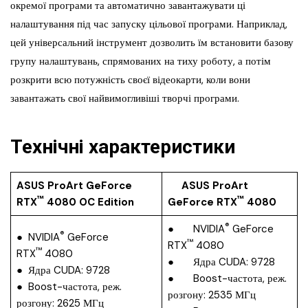
окремої програми та автоматично завантажувати ці
налаштування під час запуску цільової програми. Наприклад,
цей універсальний інструмент дозволить їм встановити базову
групу налаштувань, спрямованих на тиху роботу, а потім
розкрити всю потужність своєї відеокарти, коли вони
завантажать свої найвимогливіші творчі програми.
Технічні характеристики
ASUS ProArt GeForce
ASUS ProArt
™
™
RTX
4080 OC Edition
GeForce RTX
4080
®
● NVIDIA
GeForce
®
● NVIDIA
GeForce
™
RTX
4080
™
RTX
4080
● Ядра CUDA: 9728
● Ядра CUDA: 9728
● Boost-частота, реж.
● Boost-частота, реж.
розгону: 2535 МГц
розгону: 2625 МГц