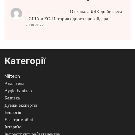
SEO Service Price
до
От канала 64К до бизнеса
в США и ЕС. История одного провайдера
21.08.2022
Категорії
Miltech
Аналітика
Аудіо & відео
Безпека
Думки експертів
Екологія
Електромобілі
Інтерв'ю
Інфраструктура/датацентри