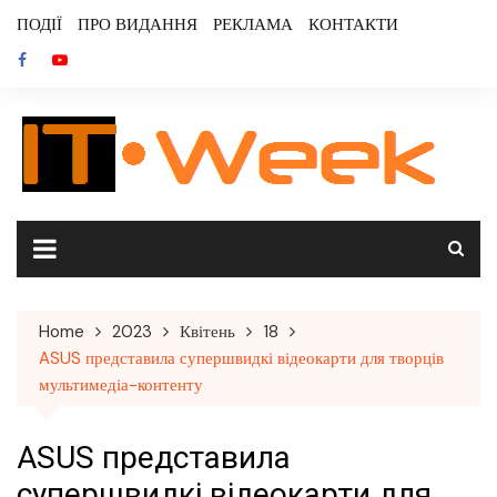
Skip
ПОДІЇ
ПРО ВИДАННЯ
РЕКЛАМА
КОНТАКТИ
to
content
Home
2023
Квітень
18
ASUS представила супершвидкі відеокарти для творців
мультимедіа-контенту
ASUS представила
супершвидкі відеокарти для