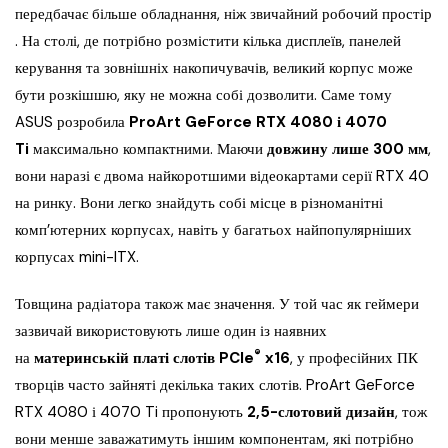
передбачає більше обладнання, ніж звичайний робочий простір
. На столі, де потрібно розмістити кілька дисплеїв, панелей
керування та зовнішніх накопичувачів, великий корпус може
бути розкішшю, яку не можна собі дозволити. Саме тому
ASUS розробила
ProArt GeForce RTX 4080 і 4070
Ti
максимально компактними. Маючи
довжину лише 300 мм
,
вони наразі є двома найкоротшими відеокартами серії RTX 40
на ринку. Вони легко знайдуть собі місце в різноманітні
комп’ютерних корпусах, навіть у багатьох найпопулярніших
корпусах mini-ITX.
Товщина радіатора також має значення. У той час як геймери
зазвичай використовують лише один із наявних
®
на
материнській платі слотів PCIe
x16
, у професійних ПК
творців часто зайняті декілька таких слотів. ProArt GeForce
RTX 4080 і 4070 Ti пропонують
2,5-слотовий дизайн
, тож
вони менше заважатимуть іншим компонентам, які потрібно