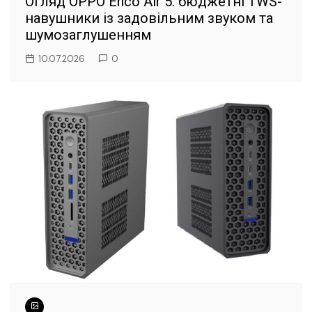
Огляд OPPO Enco Air 5: бюджетні TWS-
навушники із задовільним звуком та
шумозаглушенням
10.07.2026
0