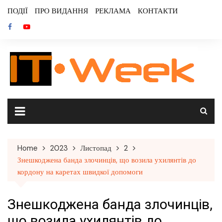
Skip
ПОДІЇ
ПРО ВИДАННЯ
РЕКЛАМА
КОНТАКТИ
to
content
Home
2023
Листопад
2
Знешкоджена банда злочинців, що возила ухилянтів до
кордону на каретах швидкої допомоги
Знешкоджена банда злочинців,
що возила ухилянтів до