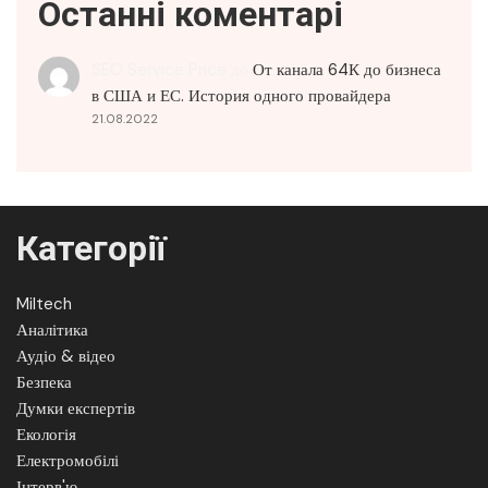
Останні коментарі
SEO Service Price
до
От канала 64К до бизнеса
в США и ЕС. История одного провайдера
21.08.2022
Категорії
Miltech
Аналітика
Аудіо & відео
Безпека
Думки експертів
Екологія
Електромобілі
Інтерв'ю