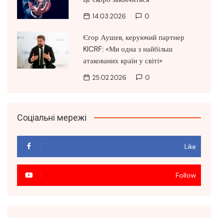
14.03.2026
0
Єгор Аушев, керуючий партнер
KICRF: «Ми одна з найбільш
атакованих країн у світі»
25.02.2026
0
Соціальні мережі
Like
Follow