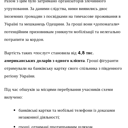
Разом з цим було затримано організаторів злочинного
угруповання. За даними слідства, ними виявились двоє
іноземних громадян з посвідками на тимчасове проживання в
Україні та мешканець Одещини. За гроші вони «допомагали»
потенційним призовникам уникнути мобілізації та нелегально
потрапити за кордон.
Вартість таких «послуг» становила від
4,8 тис.
американських доларів з одного клієнта
. Гроші фігуранти
отримували на банківську картку свого спільника з південного
регіону України.
Під час обшуків за місцями перебування учасників схеми
вилучено:
банківські картки та мобільні телефони із доказами
незаконної діяльності;
гроші, отримані протиправним шляхом.