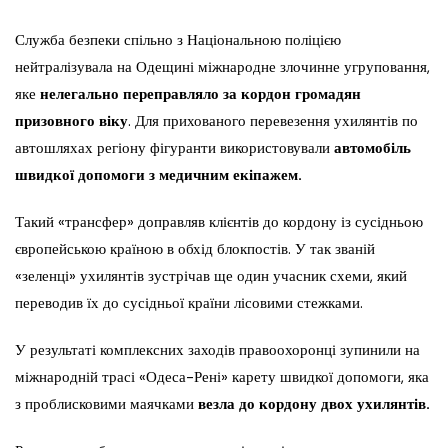
Служба безпеки спільно з Національною поліцією
нейтралізувала на Одещині міжнародне злочинне угруповання,
яке
нелегально переправляло за кордон громадян
призовного віку
. Для прихованого перевезення ухилянтів по
автошляхах регіону фігуранти використовували
автомобіль
швидкої допомоги з медичним екіпажем.
Такий «трансфер» доправляв клієнтів до кордону із сусідньою
європейською країною в обхід блокпостів. У так званій
«зеленці» ухилянтів зустрічав ще один учасник схеми, який
переводив їх до сусідньої країни лісовими стежками.
У результаті комплексних заходів правоохоронці зупинили на
міжнародній трасі «Одеса-Рені» карету швидкої допомоги, яка
з проблисковими маячками
везла до кордону двох ухилянтів.