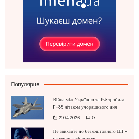
Популярне
Війна між Україною та РФ зробила
F-35 літаком учорашнього дня
21.04.2026
0
Не звикайте до безкоштовного ШІ –
це скоро закінчиться