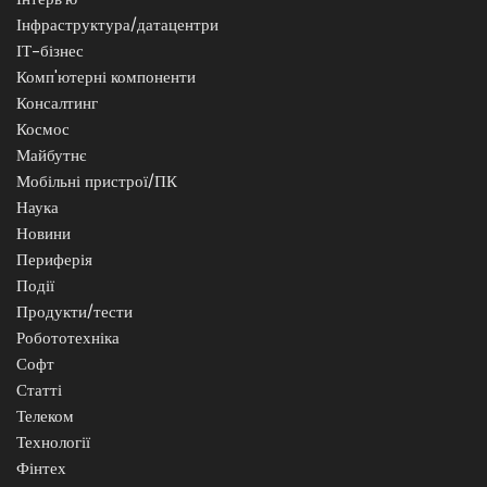
Інфраструктура/датацентри
ІТ-бізнес
Комп'ютерні компоненти
Консалтинг
Космос
Майбутнє
Мобільні пристрої/ПК
Наука
Новини
Периферія
Події
Продукти/тести
Робототехніка
Софт
Статті
Телеком
Технології
Фінтех