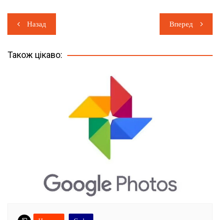
Навігація
Назад
Вперед
записів
Також цікаво: