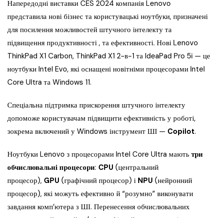
Напередодні виставки CES 2024 компанія Lenovo
представила нові бізнес та користувацькі ноутбуки, призначені
для посилення можливостей штучного інтелекту та
підвищення продуктивності , та ефективності. Нові Lenovo
ThinkPad X1 Carbon, ThinkPad X1 2-в-1 та IdeaPad Pro 5i — це
ноутбуки Intel Evo, які оснащені новітніми процесорами Intel
Core Ultra та Windows 11.
Спеціальна підтримка прискорення штучного інтелекту
допоможе користувачам підвищити ефективність у роботі,
зокрема включений у Windows інструмент ШІ —
Copilot
.
Ноутбуки Lenovo з процесорами Intel Core Ultra мають
три
обчислювальні процесори
:
CPU
(центральний
процесор),
GPU
(графічний процесор) і
NPU
(нейронний
процесор), які можуть ефективно й “розумно” виконувати
завдання комп’ютера з ШІ. Перенесення обчислювальних