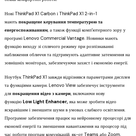
Нові ThinkPad X1 Carbon і ThinkPad X1 2-in-1
мають
покращене керування температурою та
енергоспоживанням
, а також функції комп’ютерного зору у
програмі Lenovo Commercial Vantage. Новинки мають
функцію виходу зі сплячого режиму при розпізнаванні
наближення обличчя та підтримують адаптивне затемнення на
зовнішніх моніторах, забезпечуючи захист і економію енергії.
Ноутбук ThinkPad X1 завжди відрізнявся параметрами дисплея
та функціями камери. Lenovo View забезпечує інструменти
для
покращення відео з камери
, включаючи нову
функцію
Low Light Enhancer,
яка може зробити відео
яскравішим і зменшити шуми в умовах слабкого освітлення.
Програмне забезпечення працює на нейронному процесорі для
економії енергії та зменшення навантаження на процесор під
час роботи програм комунікацій, як-от Teams або Zoom.