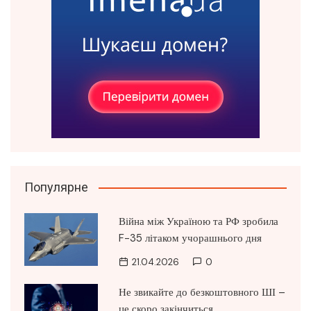
Популярне
Війна між Україною та РФ зробила
F-35 літаком учорашнього дня
21.04.2026
0
Не звикайте до безкоштовного ШІ –
це скоро закінчиться