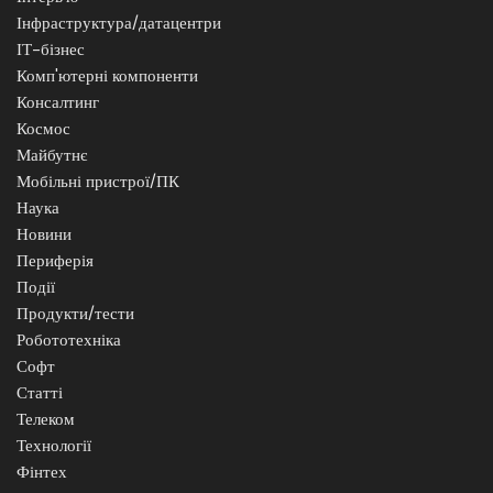
Інфраструктура/датацентри
ІТ-бізнес
Комп'ютерні компоненти
Консалтинг
Космос
Майбутнє
Мобільні пристрої/ПК
Наука
Новини
Периферія
Події
Продукти/тести
Робототехніка
Софт
Статті
Телеком
Технології
Фінтех