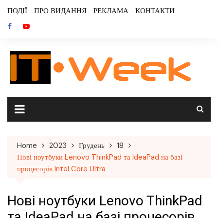
Skip
ПОДІЇ
ПРО ВИДАННЯ
РЕКЛАМА
КОНТАКТИ
to
content
Home
2023
Грудень
18
Нові ноутбуки Lenovo ThinkPad та IdeaPad на базі
процесорів Intel Core Ultra
Нові ноутбуки Lenovo ThinkPad
та IdeaPad на базі процесорів