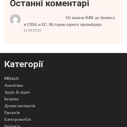
Останні коментарі
SEO Service Price
до
От канала 64К до бизнеса
в США и ЕС. История одного провайдера
21.08.2022
Категорії
Miltech
Аналітика
Аудіо & відео
Безпека
Думки експертів
Екологія
Електромобілі
Інтерв'ю