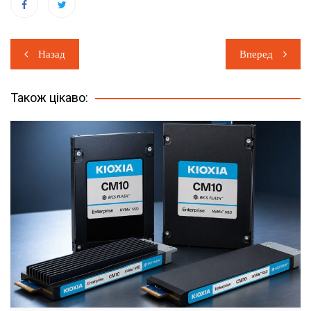
Навігація
Назад
Вперед
записів
Також цікаво: