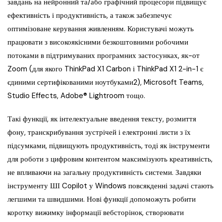
завдань на нейронний та/або графічний процесори підвищує
ефективність і продуктивність, а також забезпечує
оптимізоване керування живленням. Користувачі можуть
працювати з високоякісними безкоштовними робочими
потоками в підтримуваних програмних застосунках, як-от
Zoom (для якого ThinkPad X1 Carbon і ThinkPad X1 2-in-1 є
єдиними сертифікованими ноутбуками2), Microsoft Teams,
Studio Effects, Adobe® Lightroom тощо.
Такі функції, як інтелектуальне введення тексту, розмиття
фону, транскрибування зустрічей і електронні листи з їх
підсумками, підвищують продуктивність, тоді як інструменти
для роботи з цифровим контентом максимізують креативність,
не впливаючи на загальну продуктивність системи. Завдяки
інструменту ШІ Copilot у Windows повсякденні задачі стають
легшими та швидшими. Нові функції допоможуть робити
коротку вижимку інформації вебсторінок, створювати