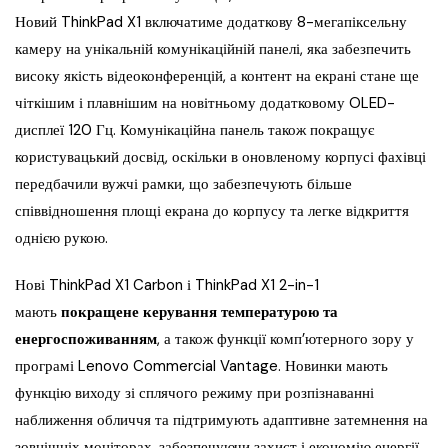
Новий ThinkPad X1 включатиме додаткову 8-мегапіксельну
камеру на унікальній комунікаційній панелі, яка забезпечить
високу якість відеоконференцій, а контент на екрані стане ще
чіткішим і плавнішим на новітньому додатковому OLED-
дисплеї 120 Гц. Комунікаційна панель також покращує
користувацький досвід, оскільки в оновленому корпусі фахівці
передбачили вужчі рамки, що забезпечують більше
співвідношення площі екрана до корпусу та легке відкриття
однією рукою.
Нові ThinkPad X1 Carbon і ThinkPad X1 2-in-1
мають
покращене керування температурою та
енергоспоживанням
, а також функції комп’ютерного зору у
програмі Lenovo Commercial Vantage. Новинки мають
функцію виходу зі сплячого режиму при розпізнаванні
наближення обличчя та підтримують адаптивне затемнення на
зовнішніх моніторах, забезпечуючи захист і економію енергії.