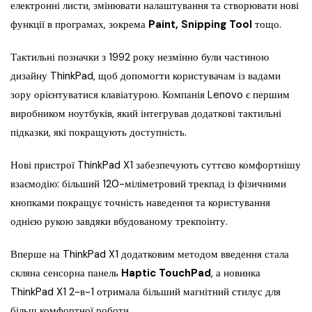
електронні листи, змінювати налаштування та створювати нові
функції в програмах, зокрема
Paint, Snipping Tool
тощо.
Тактильні позначки з 1992 року незмінно були частиною
дизайну ThinkPad, щоб допомогти користувачам із вадами
зору орієнтуватися клавіатурою. Компанія Lenovo є першим
виробником ноутбуків, який інтегрував додаткові тактильні
підказки, які покращують доступність.
Нові пристрої ThinkPad X1 забезпечують суттєво комфортнішу
взаємодію: більший 120-міліметровий трекпад із фізичними
кнопками покращує точність наведення та користування
однією рукою завдяки вбудованому трекпоінту.
Вперше на ThinkPad X1 додатковим методом введення стала
скляна сенсорна панель
Haptic TouchPad
, а новинка
ThinkPad X1 2-в-1 отримала більший магнітний стилус для
більш комфортної роботи.