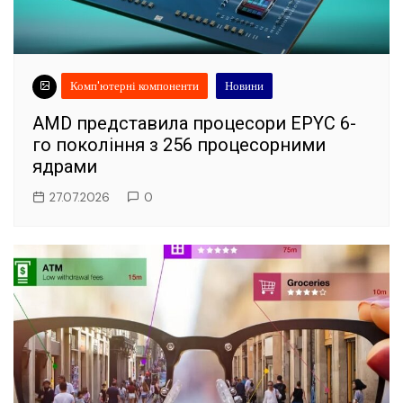
Комп'ютерні компоненти
Новини
AMD представила процесори EPYC 6-
го покоління з 256 процесорними
ядрами
27.07.2026
0