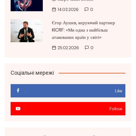
14.03.2026
0
Єгор Аушев, керуючий партнер
KICRF: «Ми одна з найбільш
атакованих країн у світі»
25.02.2026
0
Соціальні мережі
Like
Follow