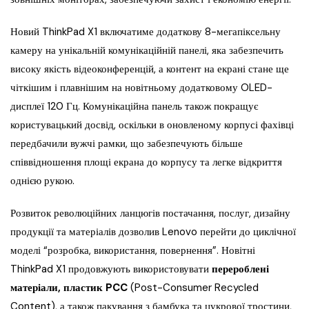
Новий ThinkPad X1 включатиме додаткову 8-мегапіксельну
камеру на унікальній комунікаційній панелі, яка забезпечить
високу якість відеоконференцій, а контент на екрані стане ще
чіткішим і плавнішим на новітньому додатковому OLED-
дисплеї 120 Гц. Комунікаційна панель також покращує
користувацький досвід, оскільки в оновленому корпусі фахівці
передбачили вужчі рамки, що забезпечують більше
співвідношення площі екрана до корпусу та легке відкриття
однією рукою.
Розвиток революційних ланцюгів постачання, послуг, дизайну
продукції та матеріалів дозволив Lenovo перейти до циклічної
моделі “розробка, використання, повернення”. Новітні
ThinkPad X1 продовжують використовувати
перероблені
матеріали, пластик PCC
(Post-Consumer Recycled
Content), а також пакування з бамбука та цукрової тростини,