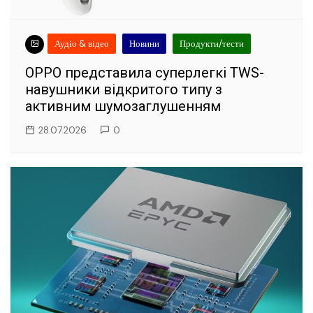
Аудіо & відео
Новини
Продукти/тести
OPPO представила суперлегкі TWS-
навушники відкритого типу з
активним шумозаглушенням
28.07.2026
0