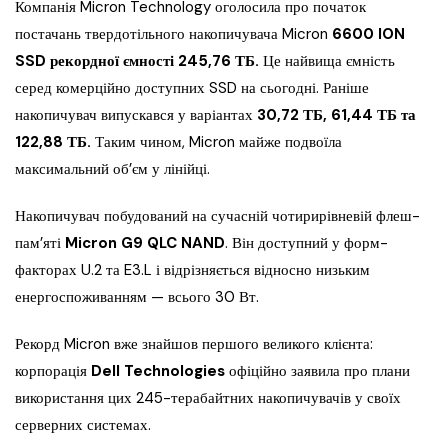
Компанія Micron Technology оголосила про початок
постачань твердотільного накопичувача Micron
6600 ION
SSD рекордної ємності 245,76 ТБ.
Це найвища ємність
серед комерційно доступних SSD на сьогодні. Раніше
накопичувач випускався у варіантах
30,72 ТБ, 61,44 ТБ та
122,88 ТБ.
Таким чином, Micron майже подвоїла
максимальний об’єм у лінійці.
Накопичувач побудований на сучасній чотирирівневій флеш-
пам’яті
Micron G9 QLC NAND
. Він доступний у форм-
факторах U.2 та E3.L і відрізняється відносно низьким
енергоспоживанням — всього 30 Вт.
Рекорд Micron вже знайшов першого великого клієнта:
корпорація
Dell Technologies
офіційно заявила про плани
використання цих 245-терабайтних накопичувачів у своїх
серверних системах.