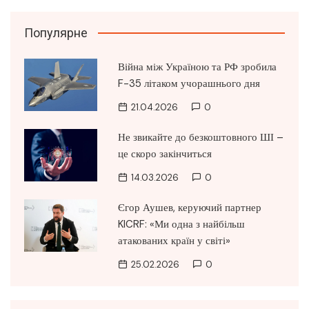
Популярне
Війна між Україною та РФ зробила
F-35 літаком учорашнього дня
21.04.2026
0
Не звикайте до безкоштовного ШІ –
це скоро закінчиться
14.03.2026
0
Єгор Аушев, керуючий партнер
KICRF: «Ми одна з найбільш
атакованих країн у світі»
25.02.2026
0