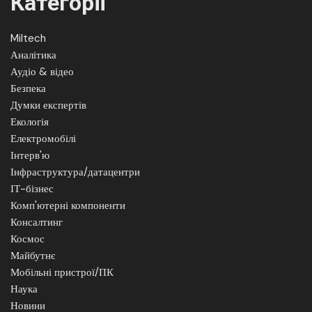
Категорії
Miltech
Аналітика
Аудіо & відео
Безпека
Думки експертів
Екологія
Електромобілі
Інтерв'ю
Інфраструктура/датацентри
ІТ-бізнес
Комп'ютерні компоненти
Консалтинг
Космос
Майбутнє
Мобільні пристрої/ПК
Наука
Новини