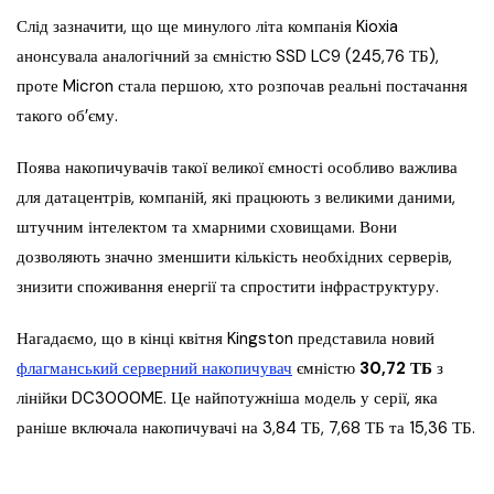
Слід зазначити, що ще минулого літа компанія Kioxia
анонсувала аналогічний за ємністю SSD LC9 (245,76 ТБ),
проте Micron стала першою, хто розпочав реальні постачання
такого об’єму.
Поява накопичувачів такої великої ємності особливо важлива
для датацентрів, компаній, які працюють з великими даними,
штучним інтелектом та хмарними сховищами. Вони
дозволяють значно зменшити кількість необхідних серверів,
знизити споживання енергії та спростити інфраструктуру.
Нагадаємо, що в кінці квітня Kingston представила новий
флагманський серверний накопичувач
ємністю
30,72 ТБ
з
лінійки DC3000ME. Це найпотужніша модель у серії, яка
раніше включала накопичувачі на 3,84 ТБ, 7,68 ТБ та 15,36 ТБ.