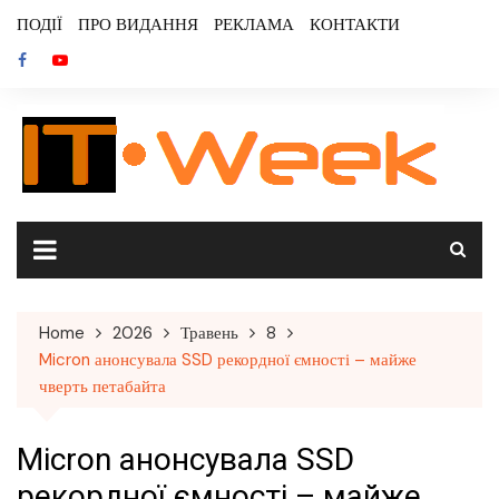
Skip
ПОДІЇ
ПРО ВИДАННЯ
РЕКЛАМА
КОНТАКТИ
to
content
Home
2026
Травень
8
Micron анонсувала SSD рекордної ємності – майже
чверть петабайта
Micron анонсувала SSD
рекордної ємності – майже