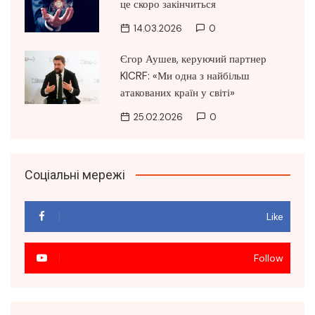
це скоро закінчиться
14.03.2026
0
Єгор Аушев, керуючий партнер
KICRF: «Ми одна з найбільш
атакованих країн у світі»
25.02.2026
0
Соціальні мережі
Like
Follow