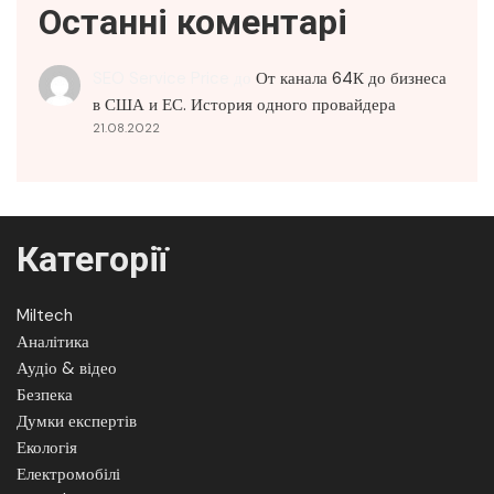
Останні коментарі
SEO Service Price
до
От канала 64К до бизнеса
в США и ЕС. История одного провайдера
21.08.2022
Категорії
Miltech
Аналітика
Аудіо & відео
Безпека
Думки експертів
Екологія
Електромобілі