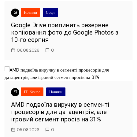
Новини
Софт
Google Drive припинить резервне
копіювання фото до Google Photos з
10-го серпня
06.08.2026
0
ІТ-бізнес
Новини
AMD подвоїла виручку в сегменті
процесорів для датацентрів, але
ігровий сегмент просів на 31%
05.08.2026
0