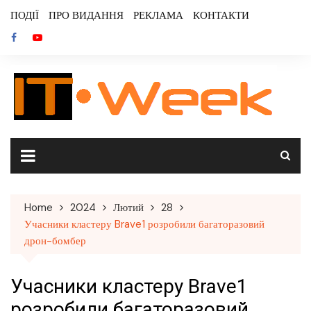
Skip
ПОДІЇ
ПРО ВИДАННЯ
РЕКЛАМА
КОНТАКТИ
to
content
Home
2024
Лютий
28
Учасники кластеру Brave1 розробили багаторазовий
дрон-бомбер
Учасники кластеру Brave1
розробили багаторазовий