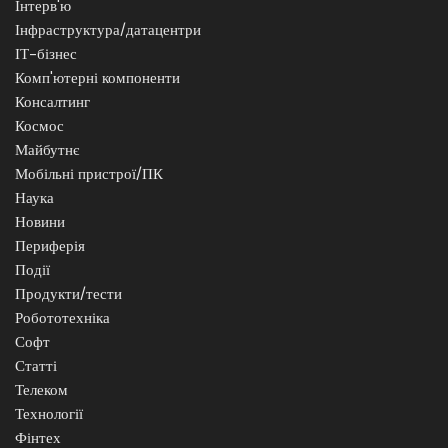
Інтерв'ю
Інфраструктура/датацентри
ІТ-бізнес
Комп'ютерні компоненти
Консалтинг
Космос
Майбутнє
Мобільні пристрої/ПК
Наука
Новини
Периферія
Події
Продукти/тести
Робототехніка
Софт
Статті
Телеком
Технології
Фінтех