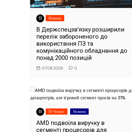
Новини
В Держспецзв’язку розширили
перелік забороненого до
використання ПЗ та
комунікаційного обладнання до
понад 2000 позицій
07.08.2026
0
ІТ-бізнес
Новини
AMD подвоїла виручку в
сегменті процесорів для