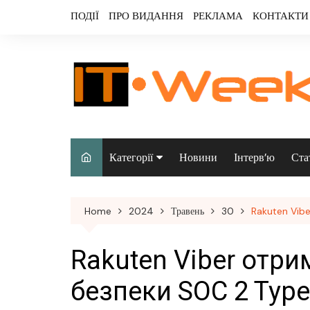
Skip
ПОДІЇ
ПРО ВИДАННЯ
РЕКЛАМА
КОНТАКТИ
to
content
Категорії
Новини
Інтерв’ю
Ста
Аналітика
Home
2024
Травень
30
Rakuten Vibe
Аудіо & відео
Безпека
Rakuten Viber отри
Інфраструктура/
безпеки SOC 2 Type 
датацентри