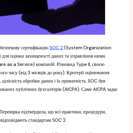
 безпекову сертифікацію
SOC 2
(System Organization
 для оцінки захищеності даних та управління ними.
e as a Service) компаній. Різновид Type II, своєю
ого часу (від 3 місяців до року). Критерії оцінювання
 цілісність обробки даних і їх приватність. SOC був
ваних публічних бухгалтерів (AICPA). Саме AICPA задає
еревірка підтвердила, що всі практики, процедури,
r відповідають стандартам SOC 2.