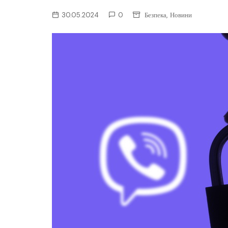
ІТ-бізнес
,
30.05.2024
0
Безпека
Новини
Консалтинг
Майбутнє
Мобільні пристрої/ПК
Наука
Периферія
Софт
Телеком
Технології
Фінтех