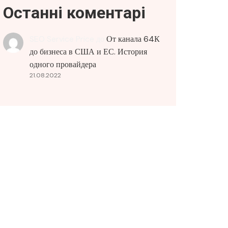
Останні коментарі
SEO Service Price
до
От канала 64К
до бизнеса в США и ЕС. История
одного провайдера
21.08.2022