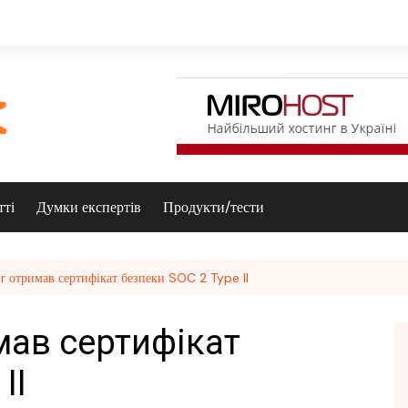
тті
Думки експертів
Продукти/тести
r отримав сертифікат безпеки SOC 2 Type II
мав сертифікат
II