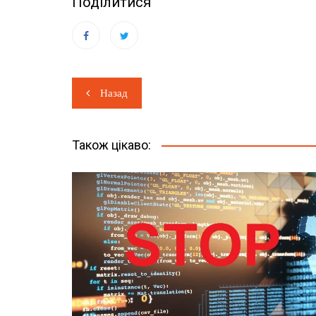
Поділитися
Навігація
Назад
записів
Також цікаво: