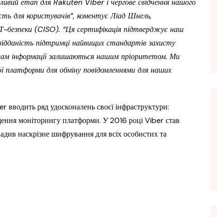
ий етап для Rakuten Viber і чергове свідчення нашого
ть для користувачів”, коментує Ліад Шнель,
 ІТ-безпеки (CISO). “Ця сертифікація підтверджує наш
 відданість підтримці найвищих стандартів захисту
ї нам інформації залишаються нашим пріоритетом. Ми
ої платформи для обміну повідомленнями для наших
er вводить ряд удосконалень своєї інфраструктури:
ащення моніторингу платформи. У 2016 році Viber став
адив наскрізне шифрування для всіх особистих та