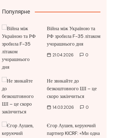
Популярне
Війна між Україною та
РФ зробила F-35 літаком
учорашнього дня
21.04.2026
0
Не звикайте до
безкоштовного ШІ – це
скоро закінчиться
14.03.2026
0
Єгор Аушев, керуючий
партнер KICRF: «Ми одна