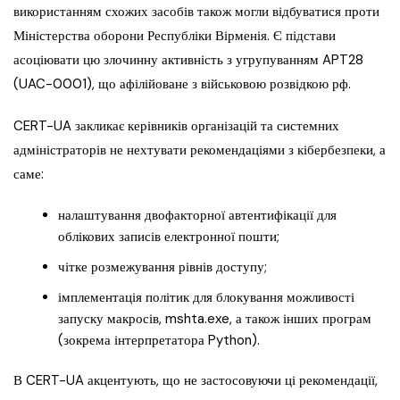
використанням схожих засобів також могли відбуватися проти
Міністерства оборони Республіки Вірменія. Є підстави
асоціювати цю злочинну активність з угрупуванням APT28
(UAC-0001), що афілійоване з військовою розвідкою рф.
CERT-UA закликає керівників організацій та системних
адміністраторів не нехтувати рекомендаціями з кібербезпеки, а
саме:
налаштування двофакторної автентифікації для
облікових записів електронної пошти;
чітке розмежування рівнів доступу;
імплементація політик для блокування можливості
запуску макросів, mshta.exe, а також інших програм
(зокрема інтерпретатора Python).
В CERT-UA акцентують, що не застосовуючи ці рекомендації,