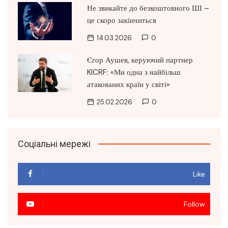
Не звикайте до безкоштовного ШІ –
це скоро закінчиться
14.03.2026
0
Єгор Аушев, керуючий партнер
KICRF: «Ми одна з найбільш
атакованих країн у світі»
25.02.2026
0
Соціальні мережі
Like
Follow