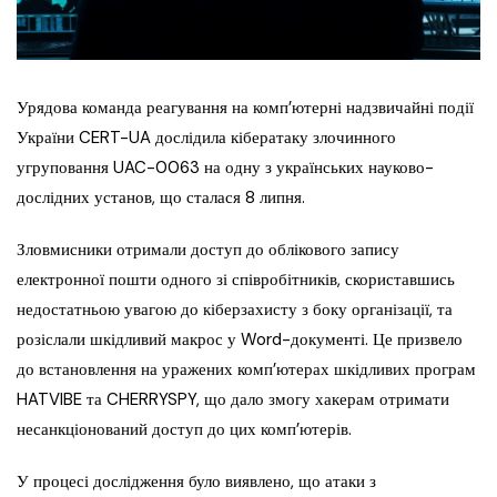
Урядова команда реагування на комп’ютерні надзвичайні події
України CERT-UA дослідила кібератаку злочинного
угруповання UAC-0063 на одну з українських науково-
дослідних установ, що сталася 8 липня.
Зловмисники отримали доступ до облікового запису
електронної пошти одного зі співробітників, скориставшись
недостатньою увагою до кіберзахисту з боку організації, та
розіслали шкідливий макрос у Word-документі. Це призвело
до встановлення на уражених комп’ютерах шкідливих програм
HATVIBE та CHERRYSPY, що дало змогу хакерам отримати
несанкціонований доступ до цих комп’ютерів.
У процесі дослідження було виявлено, що атаки з