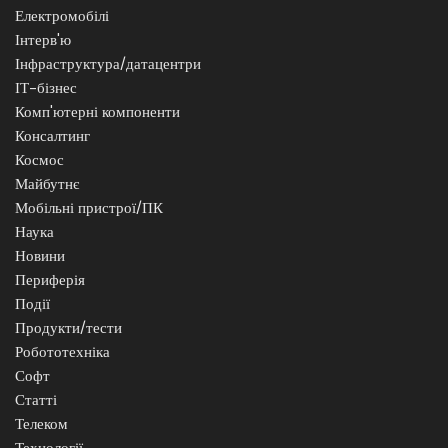
Електромобілі
Інтерв'ю
Інфраструктура/датацентри
ІТ-бізнес
Комп'ютерні компоненти
Консалтинг
Космос
Майбутнє
Мобільні пристрої/ПК
Наука
Новини
Периферія
Події
Продукти/тести
Робототехніка
Софт
Статті
Телеком
Технології