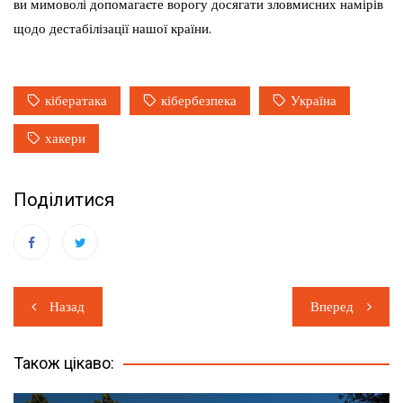
ви мимоволі допомагаєте ворогу досягати зловмисних намірів
щодо дестабілізації нашої країни.
кібератака
кібербезпека
Україна
хакери
Поділитися
Навігація
Назад
Вперед
записів
Також цікаво: