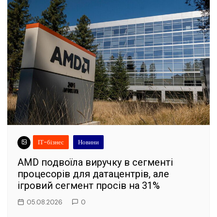
ІТ-бізнес
Новини
AMD подвоїла виручку в сегменті
процесорів для датацентрів, але
ігровий сегмент просів на 31%
05.08.2026
0