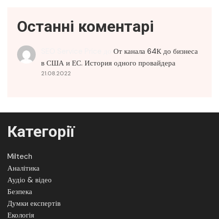
Останні коментарі
SEO Service Price
до
От канала 64К до бизнеса
в США и ЕС. История одного провайдера
21.08.2022
Категорії
Miltech
Аналітика
Аудіо & відео
Безпека
Думки експертів
Екологія