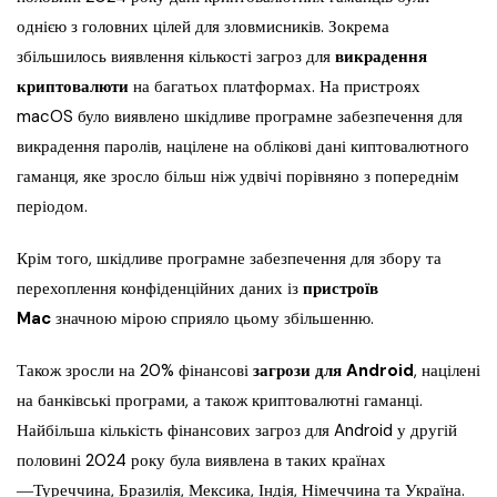
однією з головних цілей для зловмисників. Зокрема
збільшилось виявлення кількості загроз для
викрадення
криптовалюти
на багатьох платформах. На пристроях
macOS було виявлено шкідливе програмне забезпечення для
викрадення паролів, націлене на облікові дані киптовалютного
гаманця, яке зросло більш ніж удвічі порівняно з попереднім
періодом.
Крім того, шкідливе програмне забезпечення для збору та
перехоплення конфіденційних даних із
пристроїв
Mac
значною мірою сприяло цьому збільшенню.
Також зросли на 20% фінансові
загрози для Android
, націлені
на банківські програми, а також криптовалютні гаманці.
Найбільша кількість фінансових загроз для Android у другій
половині 2024 року була виявлена в таких країнах
―Туреччина, Бразилія, Мексика, Індія, Німеччина та Україна.