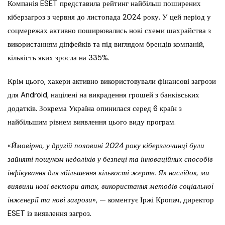
Компанія ESET представила рейтинг найбільш поширених
кіберзагроз з червня до листопада 2024 року. У цей період у
соцмережах активно поширювались нові схеми шахрайства з
використанням діпфейків та під виглядом брендів компаній,
кількість яких зросла на 335%.
Крім цього, хакери активно використовували фінансові загрози
для Android, націлені на викрадення грошей з банківських
додатків. Зокрема Україна опинилася серед 6 країн з
найбільшим рівнем виявлення цього виду програм.
«
Ймовірно, у другій половині 2024 року кіберзлочинці були
зайняті пошуком недоліків у безпеці та інноваційних способів
інфікування для збільшення кількості жертв. Як наслідок, ми
виявили нові вектори атак, використання методів соціальної
інженерії та нові загрози
», — коментує Іржі Кропач, директор
ESET із виявлення загроз.