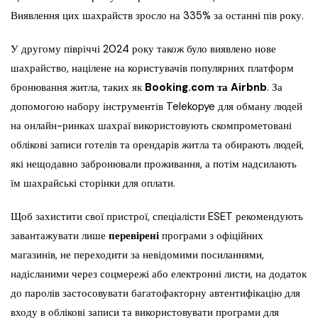
Виявлення цих шахрайств зросло на 335% за останні пів року.
У другому півріччі 2024 року також було виявлено нове
шахрайство, націлене на користувачів популярних платформ
бронювання житла, таких як
Booking.com та Airbnb
. За
допомогою набору інструментів Telekopye для обману людей
на онлайн-ринках шахраї використовують скомпрометовані
облікові записи готелів та орендарів житла та обирають людей,
які нещодавно забронювали проживання, а потім надсилають
їм шахрайські сторінки для оплати.
Щоб захистити свої пристрої, спеціалісти ESET рекомендують
завантажувати лише
перевірені
програми з офіційних
магазинів, не переходити за невідомими посиланнями,
надісланими через соцмережі або електронні листи, на додаток
до паролів застосовувати багатофакторну автентифікацію для
входу в облікові записи та використовувати програми для