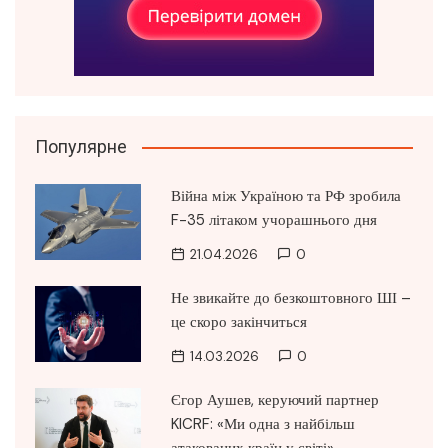
Популярне
Війна між Україною та РФ зробила
F-35 літаком учорашнього дня
21.04.2026
0
Не звикайте до безкоштовного ШІ –
це скоро закінчиться
14.03.2026
0
Єгор Аушев, керуючий партнер
KICRF: «Ми одна з найбільш