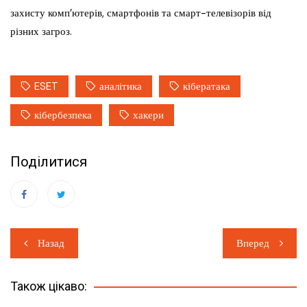
захисту комп’ютерів, смартфонів та смарт-телевізорів від
різних загроз.
ESET
аналітика
кібератака
кібербезпека
хакери
Поділитися
Навігація
Назад
Вперед
записів
Також цікаво: