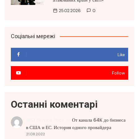
атакованих країн у світі»
25.02.2026
0
Соціальні мережі
Like
Follow
Останні коментарі
SEO Service Price
до
От канала 64К до бизнеса
в США и ЕС. История одного провайдера
21.08.2022