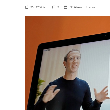
ІТ-бізнес
,
05.02.2025
0
ІТ-бізнес
Новини
Консалтинг
Майбутнє
Мобільні пристрої/ПК
Наука
Периферія
Софт
Телеком
Технології
Фінтех