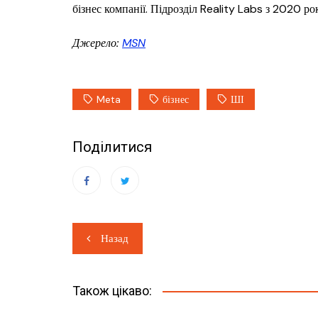
бізнес компанії. Підрозділ Reality Labs з 2020 р
Джерело:
MSN
Meta
бізнес
ШІ
Поділитися
Навігація
Назад
записів
Також цікаво: