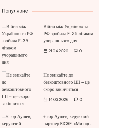
Популярне
Війна між Україною та
РФ зробила F-35 літаком
учорашнього дня
21.04.2026
0
Не звикайте до
безкоштовного ШІ – це
скоро закінчиться
14.03.2026
0
Єгор Аушев, керуючий
партнер KICRF: «Ми одна