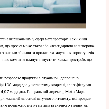
тане вирішальним у сфері метапростору. Технічний
ам, що проект може стати або «легендарною авантюрою»,
 закликав збільшити продажі та залучення користувачів
ши, що компанія планує випустити кілька пристроїв, що
кий розробляє продукти віртуальної і доповненої
рі 1,08 млрд дол у четвертому кварталі, але зафіксував
рі 4,97 млрд дол. Генеральний директор Meta Марк
ри компанії на основі штучного інтелекту, які продали
овим початком», але не матимуть значного впливу на