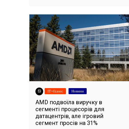
ІТ-бізнес
Новини
AMD подвоїла виручку в
сегменті процесорів для
датацентрів, але ігровий
сегмент просів на 31%