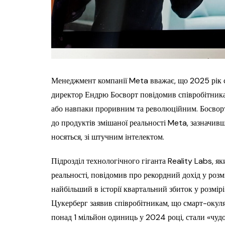
Менеджмент компанії Meta вважає, що 2025 рік с
директор Ендрю Босворт повідомив співробітник
або навпаки проривним та революційним. Босворт
до продуктів змішаної реальності Meta, зазначив
носяться, зі штучним інтелектом.
Підрозділ технологічного гіганта Reality Labs, я
реальності, повідомив про рекордний дохід у розмі
найбільший в історії квартальний збиток у розмі
Цукерберг заявив співробітникам, що смарт-окуля
понад 1 мільйон одиниць у 2024 році, стали «чуд