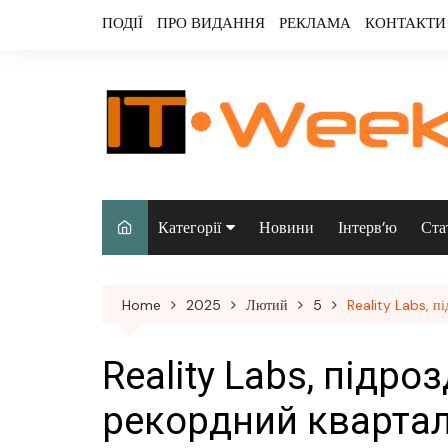
Skip
ПОДІЇ
ПРО ВИДАННЯ
РЕКЛАМА
КОНТАКТИ
to
content
Категорії
Новини
Інтерв’ю
Ста
Аналітика
Home
2025
Лютий
5
Reality Labs, п
Аудіо & відео
Безпека
Reality Labs, підро
Інфраструктура/
рекордний квартал
датацентри