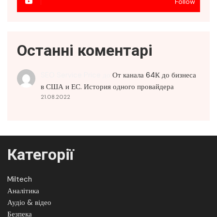
Follow
Останні коментарі
SEO Service Price
до
От канала 64К до бизнеса
в США и ЕС. История одного провайдера
21.08.2022
Категорії
Miltech
Аналітика
Аудіо & відео
Безпека