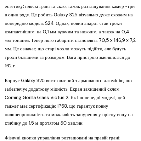
естетику: плоскі грані та скло, також розташування камер «три
в один ряд». Це робить Galaxy S25 візуально дуже схожим на
попередню модель S24. Однак, новий апарат став трохи
компактнішим: на 0,1 мм вужчим та нижчим, а також на 0,4
мм тоншим. Тепер його габарити становлять 70,5 x 146,9 x 7,2
мм. Це означає, що старі чохли можуть підійти, але будуть
трохи більшими за розміром. Вага пристрою зменшилася до
162 г.
Корпус Galaxy S25 виготовлений з армованого алюмінію, що
забезпечує додаткову міцність. Екран захищений склом
Corning Gorilla Glass Victus 2. Як і попередні моделі, цей
гаджет має сертифікацію IP68, що гарантує повну
пилонепроникність та можливість занурення у прісну воду на
глибину до 1,5 м протягом 30 хвилин.
Фізичні кнопки управління розташовані на правій грані: