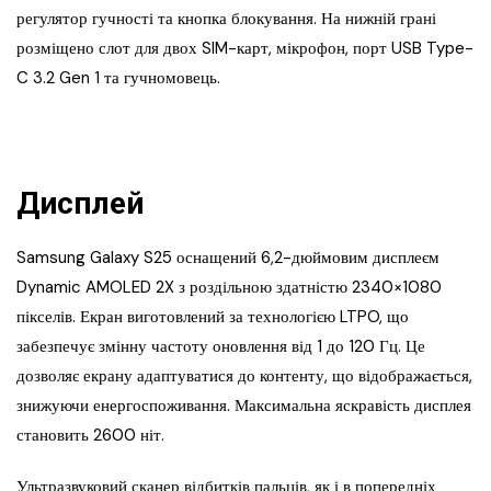
регулятор гучності та кнопка блокування. На нижній грані
розміщено слот для двох SIM-карт, мікрофон, порт USB Type-
C 3.2 Gen 1 та гучномовець.
Дисплей
Samsung Galaxy S25 оснащений 6,2-дюймовим дисплеєм
Dynamic AMOLED 2X з роздільною здатністю 2340×1080
пікселів. Екран виготовлений за технологією LTPO, що
забезпечує змінну частоту оновлення від 1 до 120 Гц. Це
дозволяє екрану адаптуватися до контенту, що відображається,
знижуючи енергоспоживання. Максимальна яскравість дисплея
становить 2600 ніт.
Ультразвуковий сканер відбитків пальців, як і в попередніх