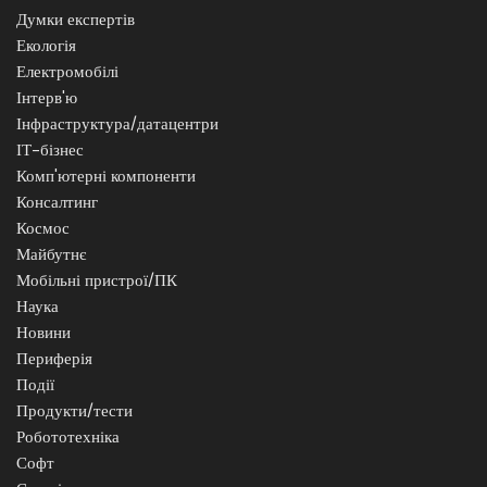
Думки експертів
Екологія
Електромобілі
Інтерв'ю
Інфраструктура/датацентри
ІТ-бізнес
Комп'ютерні компоненти
Консалтинг
Космос
Майбутнє
Мобільні пристрої/ПК
Наука
Новини
Периферія
Події
Продукти/тести
Робототехніка
Софт