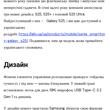
кожного року оновлює цю флагманську лінійку і випускає нові
непересічні гаджети. В січні цього року компанія анонсувала
три нових девайса: S25, S25+ і топовий S25 Ultra.
Найдоступніший з них − Galaxy S25, і він вже доступний в
українському
роздрібі:
https://allo.ua/ua/products/mobile/serija_smartfon
y-galaxy_s25/
. Подивимося, чим ця модель може привабити
українського споживача.
Дизайн
Фізичні елементи управління розташовані праворуч: гойдалка
гучності, і під нею — кнопка блокування. У нижній грані
встановлено лоток для двох SIM, мікрофон, USB Type-C 3.2
Gen 1 та динамік.
У дизайні нового пристрою Samsung зберегла свою фірмову