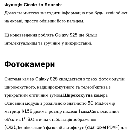
Функція Circle to Search:
Дозволяє миттєво знаходити інформацію про будь-який об’єкт
на екрані, просто обвівши його пальцем.
Ці нововведення роблять Galaxy S25 ще більш
інтелектуальним та зручним у використанні.
Фотокамери
Система камер Galaxy S25 складається з трьох фотомодулів:
ширококутного, надширококутного та телеоб’єктива з
трикратним оптичним зумом.
Ширококутна
камера:
Основний модуль з роздільною здатністю 50 Мп.Розмір
матриці 1/1,56 дюйма, розмір пікселя 1 мкм.Світлосильний
об’єктив f/1.8.Оптична стабілізація зображення
(OIS).Двопіксельний фазовий автофокус (dual pixel PDAF) для