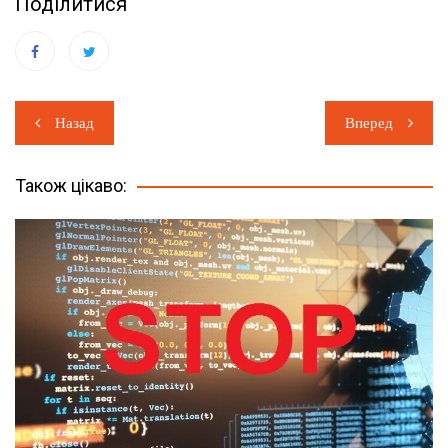
Поділитися
Навігація
Назад
Вперед
записів
Також цікаво: