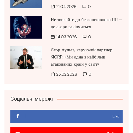
21.04.2026
0
Не звикайте до безкоштовного ШІ –
це скоро закінчиться
14.03.2026
0
Єгор Аушев, керуючий партнер
KICRF: «Ми одна з найбільш
атакованих країн у світі»
25.02.2026
0
Соціальні мережі
Like