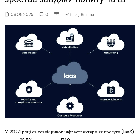
,
08.08.2025
0
ІТ-бізнес
Новини
У 2024 році світовий ринок інфраструктури як послуги (IaaS)