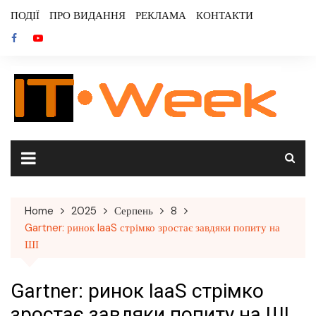
Skip
ПОДІЇ
ПРО ВИДАННЯ
РЕКЛАМА
КОНТАКТИ
to
content
Home
2025
Серпень
8
Gartner: ринок IaaS стрімко зростає завдяки попиту на
ШІ
Gartner: ринок IaaS стрімко
зростає завдяки попиту на ШІ