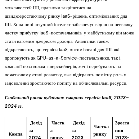
можливостей ШІ, прагнучи закріпитися на
швидкозростаючому ринку IaaS-рішень, оптимізованих для
ШІ. Хоча нині штучний інтелект забезпечує відносно невелику
частку прибутку IaaS-постачальників, у майбутньому він може
стати вагомим джерелом доходів. Аналітики також
підкреслюють, що сервіси IaaS, оптимізовані для ШІ, які
пропонують як GPU-as-a-Service-постачальники, так і
компанії поза колом гіперскейлерів, хоч і перебувають на
початковому етапі розвитку, вже відіграють помітну роль у
задоволенні зростаючого попиту на обчислювальні ресурси.
Глобальний ринок публічних хмарних сервісів IaaS, 2023–
2024 гг.
Дохід
Частк
Дохід
Зроста
Частка
за
а
за
ння
Компа
ринку
2024
ринку
2023
2023-