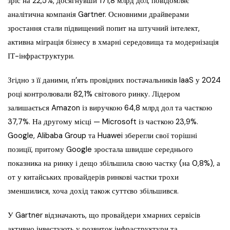
зріс на 22,5%, досягнувши 171,8 млрд дол, повідомляє
аналітична компанія Gartner. Основними драйверами
зростання стали підвищений попит на штучний інтелект,
активна міграція бізнесу в хмарні середовища та модернізація
ІТ-інфраструктури.
Згідно з її даними, п’ять провідних постачальників IaaS у 2024
році контролювали 82,1% світового ринку. Лідером
залишається Amazon із виручкою 64,8 млрд дол та часткою
37,7%. На другому місці — Microsoft із часткою 23,9%.
Google, Alibaba Group та Huawei зберегли свої торішні
позиції, притому Google зростала швидше середнього
показника на ринку і дещо збільшила свою частку (на 0,8%), а
от у китайських провайдерів ринкові частки трохи
зменшилися, хоча дохід також суттєво збільшився.
У Gartner відзначають, що провайдери хмарних сервісів
активно інвестують у розвиток інфраструктури та