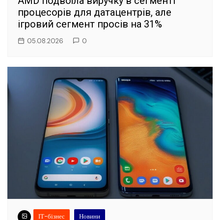
AMD подвоїла виручку в сегменті
процесорів для датацентрів, але
ігровий сегмент просів на 31%
05.08.2026
0
ІТ-бізнес
Новини