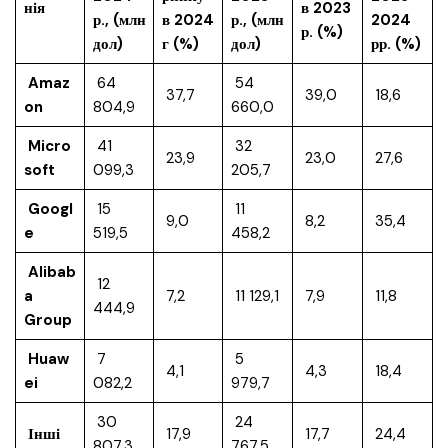
нія
в 2023
р., (млн
в 2024
р., (млн
2024
р. (%)
дол)
г (%)
дол)
рр. (%)
Amaz
64
54
37,7
39,0
18,6
on
804,9
660,0
Micro
41
32
23,9
23,0
27,6
soft
099,3
205,7
Googl
15
11
9,0
8,2
35,4
e
519,5
458,2
Alibab
12
a
7,2
11 129,1
7,9
11,8
444,9
Group
Huaw
7
5
4,1
4,3
18,4
ei
082,2
979,7
30
24
Інші
17,9
17,7
24,4
807,3
767,5