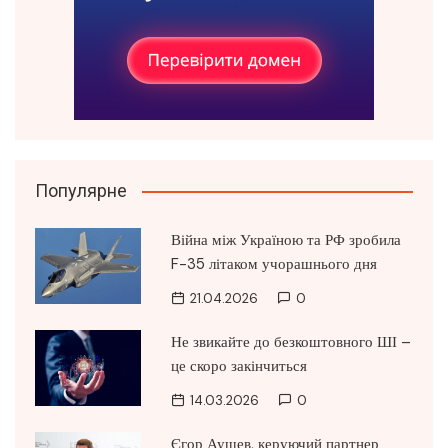
Популярне
Війна між Україною та РФ зробила
F-35 літаком учорашнього дня
21.04.2026
0
Не звикайте до безкоштовного ШІ –
це скоро закінчиться
14.03.2026
0
Єгор Аушев, керуючий партнер