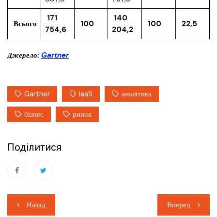
171
140
Всього
100
100
22,5
754,6
204,2
Джерело:
Gartner
Gartner
IaaS
аналітика
бізнес
ринок
Поділитися
Навігація
Назад
Вперед