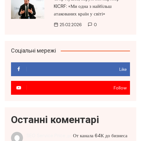
KICRF: «Ми одна з найбільш
атакованих країн у світі»
25.02.2026
0
Соціальні мережі
Like
Follow
Останні коментарі
SEO Service Price
до
От канала 64К до бизнеса