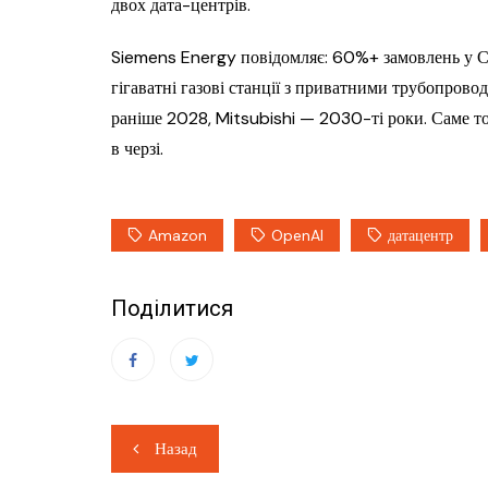
двох дата-центрів.
Siemens Energy повідомляє: 60%+ замовлень у 
гігаватні газові станції з приватними трубопров
раніше 2028, Mitsubishi — 2030-ті роки. Саме то
в черзі.
Amazon
OpenAI
датацентр
Поділитися
Навігація
Назад
записів