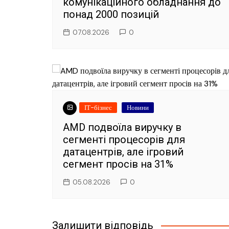
комунікаційного обладнання до
понад 2000 позицій
07.08.2026
0
ІТ-бізнес
Новини
AMD подвоїла виручку в
сегменті процесорів для
датацентрів, але ігровий
сегмент просів на 31%
05.08.2026
0
Залишити відповідь