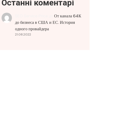
Останні коментарі
SEO Service Price
до
От канала 64К
до бизнеса в США и ЕС. История
одного провайдера
21.08.2022