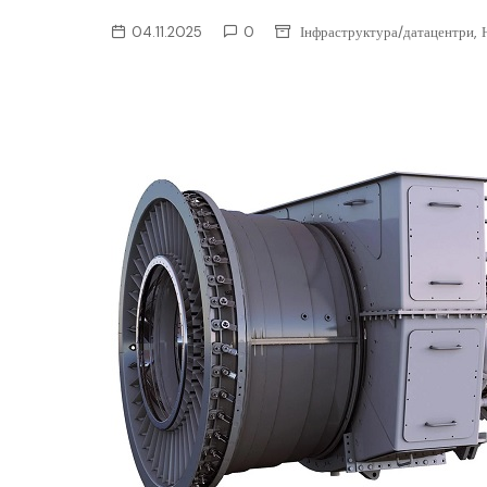
ІТ-бізнес
,
04.11.2025
0
Інфраструктура/датацентри
Консалтинг
Майбутнє
Мобільні пристрої/ПК
Наука
Периферія
Софт
Телеком
Технології
Фінтех