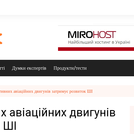
тті
Думки експертів
Продукти/тести
тивних авіаційних двигунів затримує розвиток ШІ
х авіаційних двигунів
 ШІ