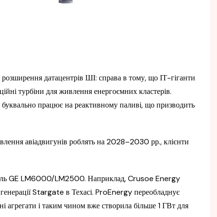
розширення датацентрів ШІ: справа в тому, що ІТ-гіганти
ійні турбіни для живлення енергоємних кластерів.
І буквально працює на реактивному паливі, що призводить
овлення авіадвигунів роблять на 2028–2030 рр., клієнти
одель GE LM6000/LM2500. Наприклад, Crusoe Energy
енерації Stargate в Техасі. ProEnergy переобладнує
 агрегати і таким чином вже створила більше 1 ГВт для