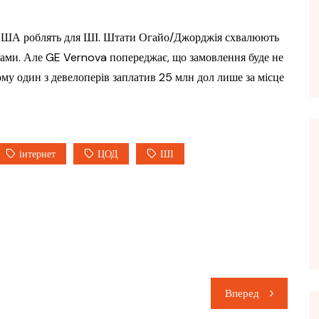
США роблять для ШІ. Штати Огайо/Джорджія схвалюють
одами. Але GE Vernova попереджає, що замовлення буде не
му один з девелоперів заплатив 25 млн дол лише за місце
інтернет
ЦОД
ШІ
Вперед