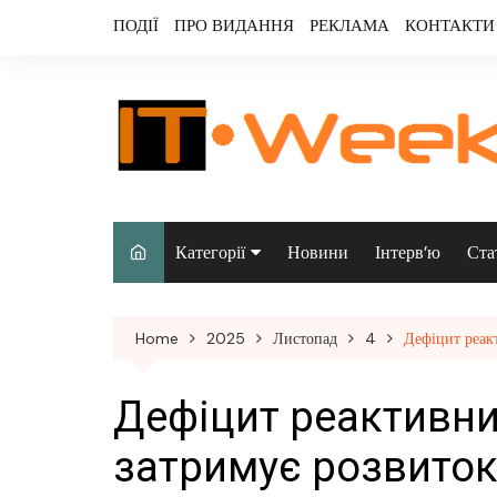
Skip
ПОДІЇ
ПРО ВИДАННЯ
РЕКЛАМА
КОНТАКТИ
to
content
Категорії
Новини
Інтерв’ю
Ста
Аналітика
Home
2025
Листопад
4
Дефіцит реак
Аудіо & відео
Безпека
Дефіцит реактивни
Інфраструктура/
затримує розвиток
датацентри