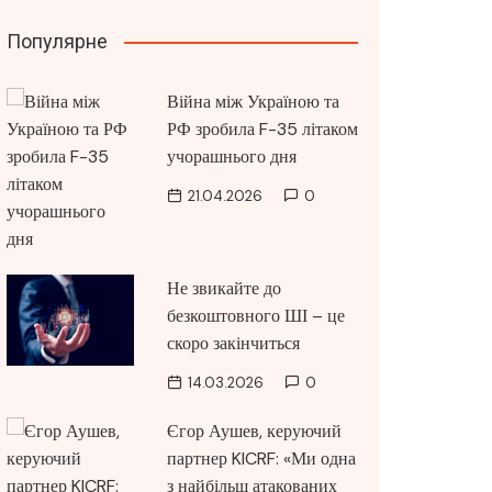
Популярне
Війна між Україною та
РФ зробила F-35 літаком
учорашнього дня
21.04.2026
0
Не звикайте до
безкоштовного ШІ – це
скоро закінчиться
14.03.2026
0
Єгор Аушев, керуючий
партнер KICRF: «Ми одна
з найбільш атакованих