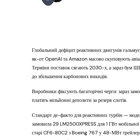
Глобальний дефіцит реактивних двигунів гальмує 
як-от OpenAI та Amazon масово скуповують авіац
Терміни поставок сягають 2030-х, а зараз бум Ш
до збільшення карбонових викидів.
Виробники фіксують багаторічні черги: зараз зам
платять мільйонні депозити за резерв слотів.
Стандарт де-факто для реактивних турбін — м
замовила 29 LM2500XPRESS для 1 ГВт мобільної г
старі CF6-80C2 з Boeing 767 у 48-МВт трейлерні