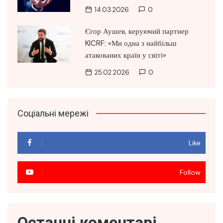
14.03.2026
0
Єгор Аушев, керуючий партнер
KICRF: «Ми одна з найбільш
атакованих країн у світі»
25.02.2026
0
Соціальні мережі
Like
Follow
Останні коментарі