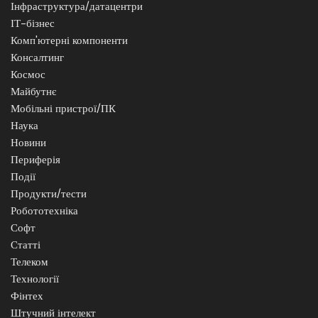
Інфраструктура/датацентри
ІТ-бізнес
Комп'ютерні компоненти
Консалтинг
Космос
Майбутнє
Мобільні пристрої/ПК
Наука
Новини
Периферія
Події
Продукти/тести
Робототехніка
Софт
Статті
Телеком
Технології
Фінтех
Штучний інтелект