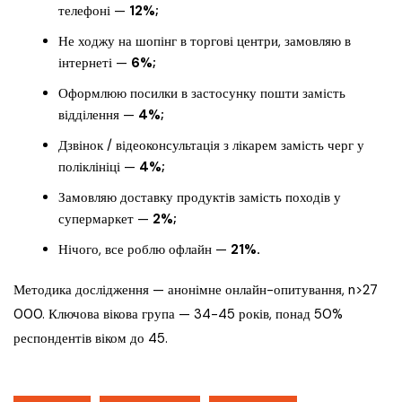
телефоні —
12%;
Не ходжу на шопінг в торгові центри, замовляю в
інтернеті —
6%;
Оформлюю посилки в застосунку пошти замість
відділення —
4%;
Дзвінок / відеоконсультація з лікарем замість черг у
поліклініці —
4%;
Замовляю доставку продуктів замість походів у
супермаркет —
2%;
Нічого, все роблю офлайн —
21%.
Методика дослідження — анонімне онлайн-опитування, n>27
000. Ключова вікова група — 34-45 років, понад 50%
респондентів віком до 45.