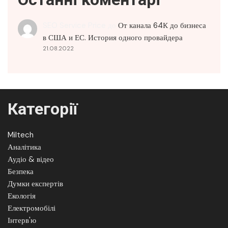
SEO Service Price
до
От канала 64К до бизнеса
в США и ЕС. История одного провайдера
21.08.2022
Категорії
Miltech
Аналітика
Аудіо & відео
Безпека
Думки експертів
Екологія
Електромобілі
Інтерв'ю