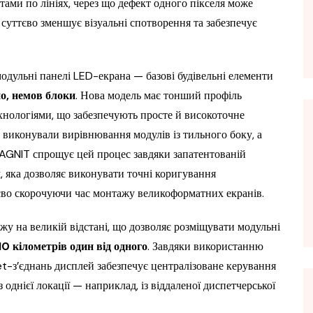
ами по лініях, через що дефект одного пікселя може
 суттєво зменшує візуальні спотворення та забезпечує
модульні панелі LED-екрана — базові будівельні елементи
о, немов блоки
. Нова модель має тонший профіль
хнологіями, що забезпечують просте й високоточне
иконували вирівнювання модулів із тильного боку, а
MAGNIT спрощує цей процес завдяки запатентованій
 яка дозволяє виконувати точні коригування
тєво скорочуючи час монтажу великоформатних екранів.
у на великій відстані, що дозволяє розміщувати модульні
10 кілометрів один від одного
. Завдяки використанню
t-з’єднань дисплей забезпечує централізоване керування
 однієї локації — наприклад, із віддаленої диспетчерської