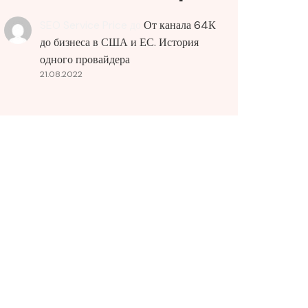
SEO Service Price
до
От канала 64К
до бизнеса в США и ЕС. История
одного провайдера
21.08.2022