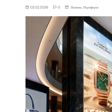
ІТ-бізнес
,
02.02.2026
0
Новини
Периферія
Консалтинг
Майбутнє
Мобільні пристрої/ПК
Наука
Периферія
Софт
Телеком
Технології
Фінтех