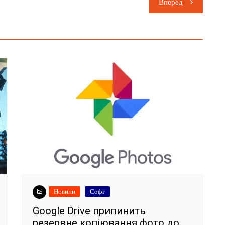
Вперед
Новини
Софт
Google Drive припинить
резервне копіювання фото до