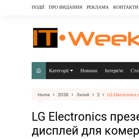
Skip
ПОДІЇ
ПРО ВИДАННЯ
РЕКЛАМА
КОНТАКТИ
to
content
Категорії
Новини
Інтерв’ю
Ста
Аналітика
Home
2026
Лютий
2
LG Electronics 
Аудіо & відео
Безпека
LG Electronics пре
Інфраструктура/
дисплей для комер
датацентри