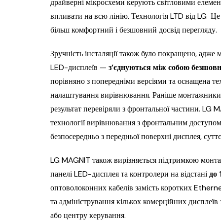
драйверні мікросхеми керують світловими елемент
впливати на всю лінію. Технологія LTD від LG Це
більш комфортний і безшовний досвід перегляду.
Зручність інсталяції також було покращено, адже 
LED-дисплеїв —
з’єднуються між собою безшовн
порівняно з попередніми версіями та оснащена те
налаштування вирівнювання. Раніше монтажники в
результат перевіряли з фронтальної частини. LG 
технології вирівнювання з фронтальним доступом,
безпосередньо з передньої поверхні дисплея, сут
LG MAGNIT також вирізняється підтримкою монтаж
панелі LED-дисплея та контролери на відстані
до 
оптоволоконних кабелів замість коротких Etherne
та адміністрування кількох комерційних дисплеїв з
або центру керування.