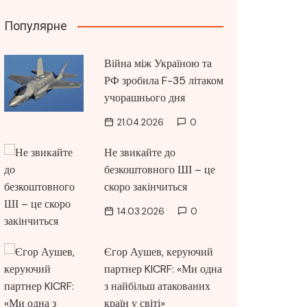
Популярне
Війна між Україною та
РФ зробила F-35 літаком
учорашнього дня
21.04.2026
0
Не звикайте до
безкоштовного ШІ – це
скоро закінчиться
14.03.2026
0
Єгор Аушев, керуючий
партнер KICRF: «Ми одна
з найбільш атакованих
країн у світі»