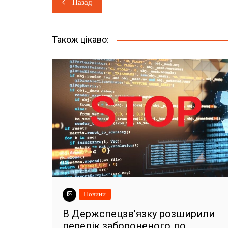
Навігація
Назад
записів
Також цікаво:
Новини
В Держспецзв’язку розширили
перелік забороненого до