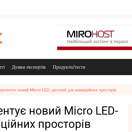
тті
Думки експертів
Продукти/тести
презентує новий Micro LED-дисплей для комерційних просторів
зентує новий Micro LED-
ційних просторів