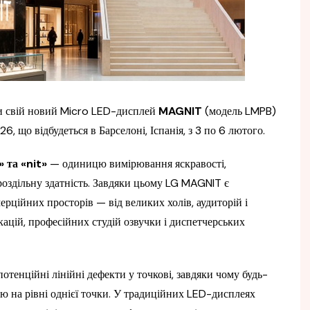
ти свій новий Micro LED-дисплей
MAGNIT
(модель LMPB)
, що відбудеться в Барселоні, Іспанія, з 3 по 6 лютого.
 та «nit»
— одиницю вимірювання яскравості,
роздільну здатність. Завдяки цьому LG MAGNIT є
ційних просторів — від великих холів, аудиторій і
ацій, професійних студій озвучки і диспетчерських
отенційні лінійні дефекти у точкові, завдяки чому будь-
ою на рівні однієї точки. У традиційних LED-дисплеях