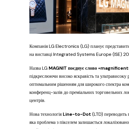
Компанія LG Electronics (LG) планує представи
на виставці Integrated Systems Europe (ISE) 2026
Назва LG
MAGNIT поєднує слово «magnificent»
підкреслюючи високо яскравість та ультрависоку 
оптимальним рішенням для широкого спектра комер
конференц-залів до преміальних торговельних лок
центрів.
Нова технологія
Line-to-Dot
(LTD) переводить п
яка проблема з пікселем залишається локалізован