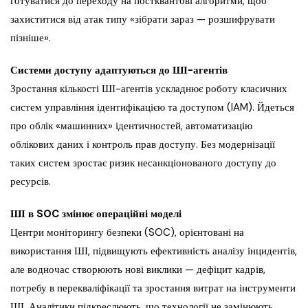
готуватися до переходу на постквантові алгоритми, щоб
захиститися від атак типу «зібрати зараз — розшифрувати
пізніше».
Системи доступу адаптуються до ШІ-агентів
Зростання кількості ШІ-агентів ускладнює роботу класичних
систем управління ідентифікацією та доступом (IAM). Йдеться
про облік «машинних» ідентичностей, автоматизацію
облікових даних і контроль прав доступу. Без модернізації
таких систем зростає ризик несанкціонованого доступу до
ресурсів.
ШІ в SOC змінює операційні моделі
Центри моніторингу безпеки (SOC), орієнтовані на
використання ШІ, підвищують ефективність аналізу інцидентів,
але водночас створюють нові виклики — дефіцит кадрів,
потребу в перекваліфікації та зростання витрат на інструменти
ШІ. Аналітики підкреслюють, що технології не замінюють