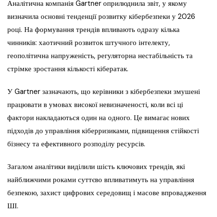
Аналітична компанія Gartner оприлюднила звіт, у якому
визначила основні тенденції розвитку кібербезпеки у 2026
році. На формування трендів впливають одразу кілька
чинників: хаотичний розвиток штучного інтелекту,
геополітична напруженість, регуляторна нестабільність та
стрімке зростання кількості кібератак.
У Gartner зазначають, що керівники з кібербезпеки змушені
працювати в умовах високої невизначеності, коли всі ці
фактори накладаються один на одного. Це вимагає нових
підходів до управління кіберризиками, підвищення стійкості
бізнесу та ефективного розподілу ресурсів.
Загалом аналітики виділили шість ключових трендів, які
найближчими роками суттєво впливатимуть на управління
безпекою, захист цифрових середовищ і масове впровадження
ШІ.