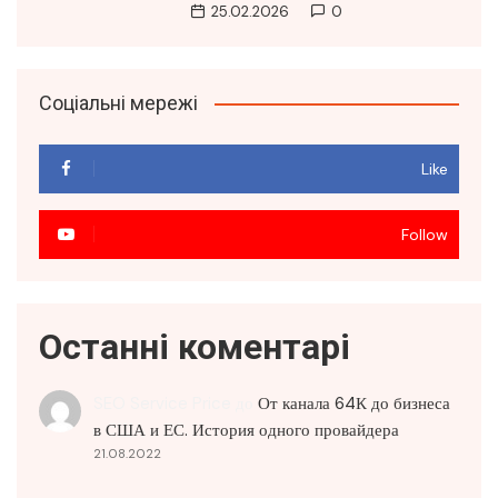
25.02.2026
0
Соціальні мережі
Like
Follow
Останні коментарі
SEO Service Price
до
От канала 64К до бизнеса
в США и ЕС. История одного провайдера
21.08.2022