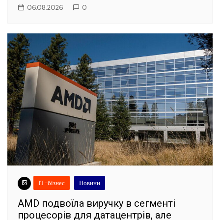
06.08.2026
0
ІТ-бізнес
Новини
AMD подвоїла виручку в сегменті
процесорів для датацентрів, але