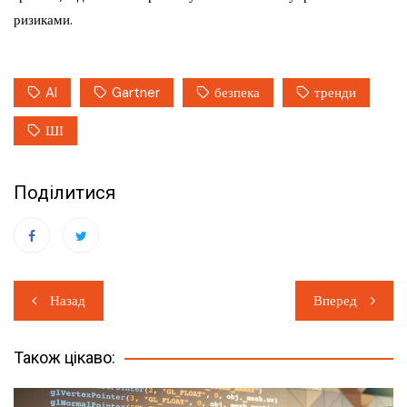
ризиками.
AI
Gartner
безпека
тренди
ШІ
Поділитися
Навігація
Назад
Вперед
записів
Також цікаво: