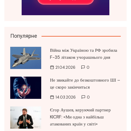
Популярне
Війна між Україною та РФ зробила
F-35 літаком учорашнього дня
21.04.2026
0
Не звикайте до безкоштовного ШІ –
це скоро закінчиться
14.03.2026
0
Єгор Аушев, керуючий партнер
KICRF: «Ми одна з найбільш
атакованих країн у світі»