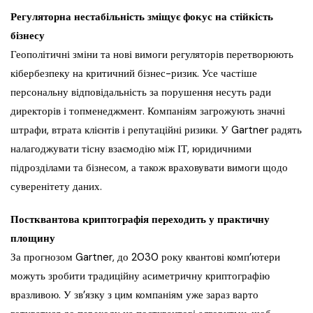
Регуляторна нестабільність зміщує фокус на стійкість
бізнесу
Геополітичні зміни та нові вимоги регуляторів перетворюють
кібербезпеку на критичний бізнес-ризик. Усе частіше
персональну відповідальність за порушення несуть ради
директорів і топменеджмент. Компаніям загрожують значні
штрафи, втрата клієнтів і репутаційні ризики. У Gartner радять
налагоджувати тісну взаємодію між ІТ, юридичними
підрозділами та бізнесом, а також враховувати вимоги щодо
суверенітету даних.
Постквантова криптографія переходить у практичну
площину
За прогнозом Gartner, до 2030 року квантові комп’ютери
можуть зробити традиційну асиметричну криптографію
вразливою. У зв’язку з цим компаніям уже зараз варто