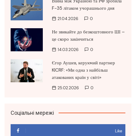
Війна між Україною та РФ зробила
F-35 літаком учорашнього дня
21.04.2026
0
Не звикайте до безкоштовного ШІ –
це скоро закінчиться
14.03.2026
0
Єгор Аушев, керуючий партнер
KICRF: «Ми одна з найбільш
атакованих країн у світі»
25.02.2026
0
Соціальні мережі
Like