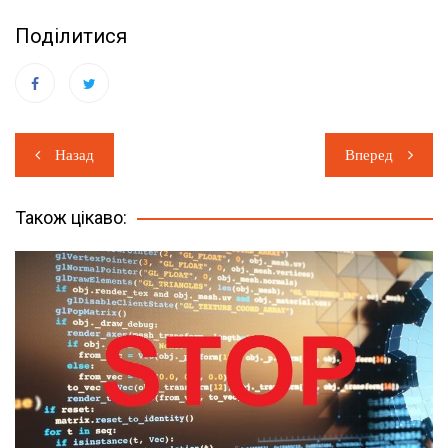
Поділитися
Навігація
Назад
Вперед
записів
Також цікаво: