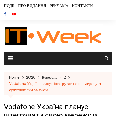
Skip
ПОДІЇ
ПРО ВИДАННЯ
РЕКЛАМА
КОНТАКТИ
to
content
Home
2026
Березень
2
Vodafone Україна планує інтегрувати свою мережу із
супутниковим зв’язком
Vodafone Україна планує
інтегрувати свою мережу із