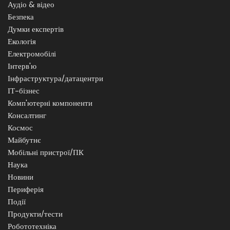
Аудіо & відео
Безпека
Думки експертів
Екологія
Електромобілі
Інтерв'ю
Інфраструктура/датацентри
ІТ-бізнес
Комп'ютерні компоненти
Консалтинг
Космос
Майбутнє
Мобільні пристрої/ПК
Наука
Новини
Периферія
Події
Продукти/тести
Робототехніка