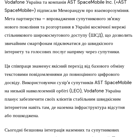
Vodafone Україна та компанія AST SpaceMobile Inc. («AST
SpaceMobile») підписали Меморандум про взаєморозуміння.
Мета партнерства – впровадження супутникового зв’язку
нового покоління та розгортання в Україні космічної мережі
стільникового широкосмугового доступу (ШСД), що дозволить
звичайним смартфонам підключатися до швидкісного
інтернету та голосових послуг напряму через супутники.
Ця співпраця знаменує якісний перехід від базового обміну
текстовими повідомленнями до повноцінного цифрового
досвіду. Використовуючи сузір’я супутників AST SpaceMobile
на низькій навколоземній орбіті (LEO), Vodafone Україна
планує забезпечити своїх клієнтів стабільним швидкісним
інтернетом навіть там, де наземна інфраструктура відсутня
або пошкоджена.
Сьогодні безшовна інтеграція наземних та супутникових