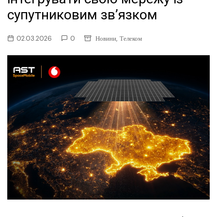
супутниковим зв’язком
,
02.03.2026
0
Новини
Телеком