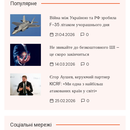
Популярне
Війна між Україною та РФ зробила
F-35 літаком учорашнього дня
21.04.2026
0
Не звикайте до безкоштовного ШІ –
це скоро закінчиться
14.03.2026
0
Єгор Аушев, керуючий партнер
KICRF: «Ми одна з найбільш
атакованих країн у світі»
25.02.2026
0
Соціальні мережі