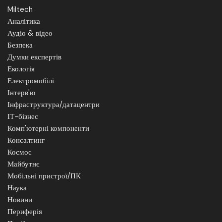
Miltech
Аналітика
Аудіо & відео
Безпека
Думки експертів
Екологія
Електромобілі
Інтерв'ю
Інфраструктура/датацентри
ІТ-бізнес
Комп'ютерні компоненти
Консалтинг
Космос
Майбутнє
Мобільні пристрої/ПК
Наука
Новини
Периферія