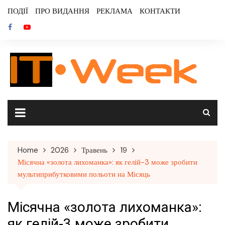
Skip
ПОДІЇ
ПРО ВИДАННЯ
РЕКЛАМА
КОНТАКТИ
to
content
Home
2026
Травень
19
Місячна «золота лихоманка»: як гелій-3 може зробити
мультиприбутковими польоти на Місяць
Місячна «золота лихоманка»:
як гелій-3 може зробити