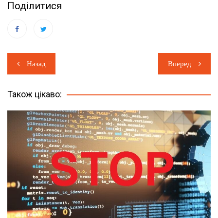
Поділитися
Навігація
Назад
Вперед
записів
Також цікаво: