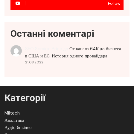
Follow
Останні коментарі
SEO Service Price
до
От канала 64К до бизнеса
в США и ЕС. История одного провайдера
21.08.2022
Категорії
Miltech
Аналітика
Аудіо & відео