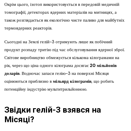
Окрім цього, ізотоп використовується в передовій медичній
томографії, детекторах ядерних матеріалів на митницях, а
також розглядається як екологічно чисте паливо для майбутніх
термоядерних реакторів.
Сьогодні на Землі гелій-3 отримують лише як побічний
продукт розпаду тритію під час обслуговування ядерної зброї.
Світове виробництво обмежується кількома кілограмами на
рік, через що ціна одного кілограма досягає
20 мільйонів
доларів
. Водночас запаси гелію-3 на поверхні Місяця
оцінюються приблизно в
мільярд кілограмів
, що робить
потенційну індустрію мультитрильйонною.
Звідки гелій-3 взявся на
Місяці?