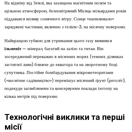
На відміну від Землі, яка захищена магнітним полем та
щільною атмосферою, безповітряний Місяць мільярдами років
піддавався впливу сонячного вітру. Сонце «напилювало»
заряджені частинки, включно з гелієм-3, на місячну поверхню.
Найкращою губкою для утримання цього газу виявився
ільменіт
— мінерал, багатий на залізо та титан. Він
зосереджений переважно в місячних морях (темних ділянках
застиглої лави) ближче до екватора та на зворотному боці
супутника. Постійне бомбардування мікрометеоритами
(«космічне садівництво») перемішує місячний ґрунт (реголіт),
подекуди заглиблюючи та консервуючи поклади ізотопу на
кілька метрів під поверхню.
Технологічні виклики та перші
місії