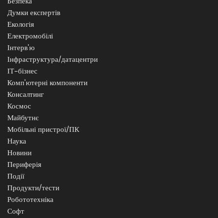
Безпека
Думки експертів
Екологія
Електромобілі
Інтерв'ю
Інфраструктура/датацентри
ІТ-бізнес
Комп'ютерні компоненти
Консалтинг
Космос
Майбутнє
Мобільні пристрої/ПК
Наука
Новини
Периферія
Події
Продукти/тести
Робототехніка
Софт