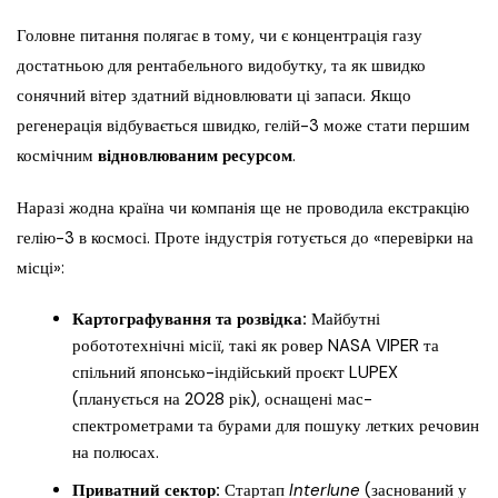
Головне питання полягає в тому, чи є концентрація газу
достатньою для рентабельного видобутку, та як швидко
сонячний вітер здатний відновлювати ці запаси. Якщо
регенерація відбувається швидко, гелій-3 може стати першим
космічним
відновлюваним ресурсом
.
Наразі жодна країна чи компанія ще не проводила екстракцію
гелію-3 в космосі. Проте індустрія готується до «перевірки на
місці»:
Картографування та розвідка:
Майбутні
робототехнічні місії, такі як ровер NASA VIPER та
спільний японсько-індійський проєкт LUPEX
(планується на 2028 рік), оснащені мас-
спектрометрами та бурами для пошуку летких речовин
на полюсах.
Приватний сектор:
Стартап
Interlune
(заснований у