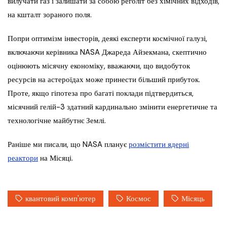
вилучати газ і залишати за собою реголіт без хімічних відходів,
на кшталт зораного поля.
Попри оптимізм інвесторів, деякі експерти космічної галузі,
включаючи керівника NASA Джареда Айзекмана, скептично
оцінюють місячну економіку, вважаючи, що видобуток
ресурсів на астероїдах може принести більший прибуток.
Проте, якщо гіпотеза про багаті поклади підтвердиться,
місячний гелій-3 здатний кардинально змінити енергетичне та
технологічне майбутнє Землі.
Раніше ми писали, що NASA планує
розмістити ядерні
реактори
на Місяці.
квантовий комп'ютер
Космос
Місяць