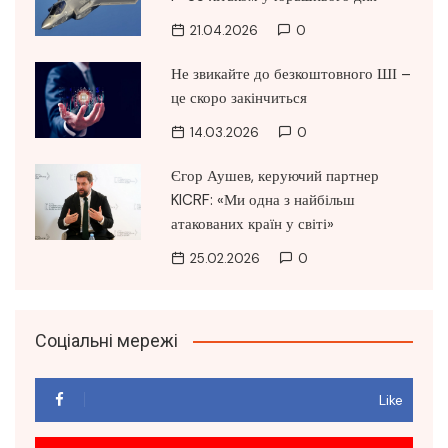
21.04.2026
0
Не звикайте до безкоштовного ШІ –
це скоро закінчиться
14.03.2026
0
Єгор Аушев, керуючий партнер
KICRF: «Ми одна з найбільш
атакованих країн у світі»
25.02.2026
0
Соціальні мережі
Like