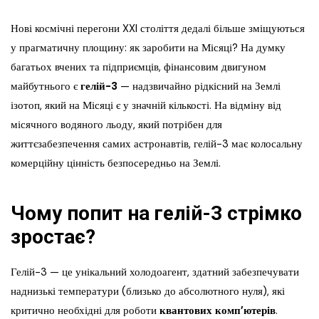
Нові космічні перегони XXI століття дедалі більше зміщуються
у прагматичну площину: як заробити на Місяці? На думку
багатьох вчених та підприємців, фінансовим двигуном
майбутнього є
гелій-3
— надзвичайно рідкісний на Землі
ізотоп, який на Місяці є у значній кількості. На відміну від
місячного водяного льоду, який потрібен для
життєзабезпечення самих астронавтів, гелій-3 має колосальну
комерційну цінність безпосередньо на Землі.
Чому попит на гелій-3 стрімко
зростає?
Гелій-3 — це унікальний холодоагент, здатний забезпечувати
наднизькі температури (близько до абсолютного нуля), які
критично необхідні для роботи
квантових комп’ютерів
.