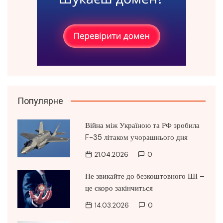
Популярне
Війна між Україною та РФ зробила
F-35 літаком учорашнього дня
21.04.2026
0
Не звикайте до безкоштовного ШІ –
це скоро закінчиться
14.03.2026
0