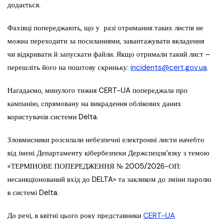
додається.
Фахівці попереджають, що у разі отримання таких листів не
можна переходити за посиланнями, завантажувати вкладення
чи відкривати й запускати файли. Якщо отримали такий лист –
перешліть його на поштову скриньку:
incidents@cert.gov.ua
.
Нагадаємо, минулого тижня CERT-UA попереджала про
кампанію, спрямовану на викрадення облікових даних
користувачів системи Delta.
Зловмисники розсилали небезпечні електронні листи начебто
від імені Департаменту кібербезпеки Держспецзв’язку з темою
«ТЕРМІНОВЕ ПОПЕРЕДЖЕННЯ № 2005/2026-ОП:
несанкціонований вхід до DELTA» та закликом до зміни паролю
в системі Delta.
До речі, в квітні цього року представники
CERT-UA