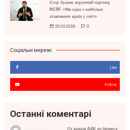
Єгор Аушев, керуючий партнер
KICRF: «Ми одна з найбільш
атакованих країн у світі»
25.02.2026
0
Соціальні мережі
Like
Follow
Останні коментарі
SEO Service Price
до
От канала 64К до бизнеса