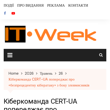
Skip
ПОДІЇ
ПРО ВИДАННЯ
РЕКЛАМА
КОНТАКТИ
to
content
Home
2026
Травень
26
Кіберкоманда CERT-UA попереджає про
«безпрецедентну кібератаку» з боку зловмисників
Кіберкоманда CERT-UA
попереджає про