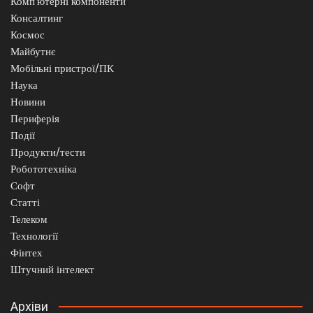
Комп'ютерні компоненти
Консалтинг
Космос
Майбутнє
Мобільні пристрої/ПК
Наука
Новини
Периферія
Події
Продукти/тести
Робототехніка
Софт
Статті
Телеком
Технології
Фінтех
Штучний інтелект
Архіви