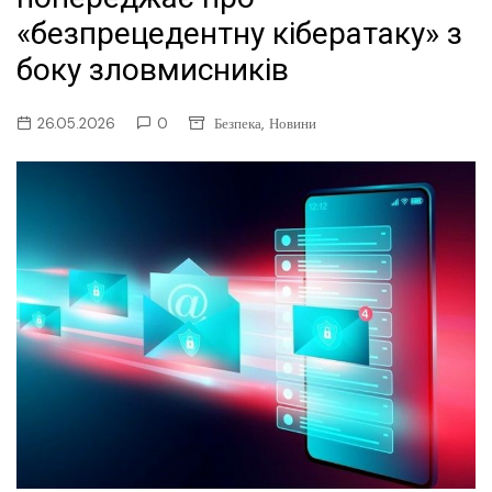
«безпрецедентну кібератаку» з
боку зловмисників
,
26.05.2026
0
Безпека
Новини