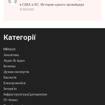
в США и ЕС. История одного провайдера
21.08.2022
Категорії
Miltech
Аналітика
Аудіо & відео
Безпека
Думки експертів
Екологія
Електромобілі
Інтерв'ю
Інфраструктура/датацентри
ІТ-бізнес