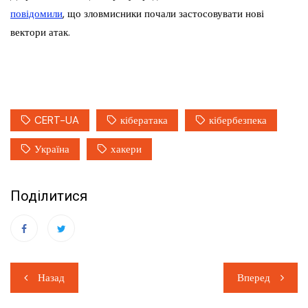
повідомили
, що зловмисники почали застосовувати нові
вектори атак.
CERT-UA
кібератака
кібербезпека
Україна
хакери
Поділитися
Навігація
Назад
Вперед
записів