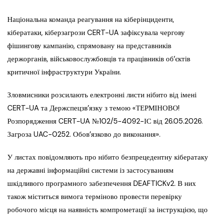
Національна команда реагування на кіберінциденти,
кібератаки, кіберзагрози CERT-UA зафіксувала чергову
фішингову кампанію, спрямовану на представників
держорганів, військовослужбовців та працівників об’єктів
критичної інфраструктури України.
Зловмисники розсилають електронні листи нібито від імені
CERT-UA та Держспецзв’язку з темою «ТЕРМІНОВО!
Розпорядження CERT-UA №102/5-4092-ІС від 26.05.2026.
Загроза UAC-0252. Обов’язково до виконання».
У листах повідомляють про нібито безпрецедентну кібератаку
на державні інформаційні системи із застосуванням
шкідливого програмного забезпечення DEAFTICKv2. В них
також міститься вимога терміново провести перевірку
робочого місця на наявність компрометації за інструкцією, що