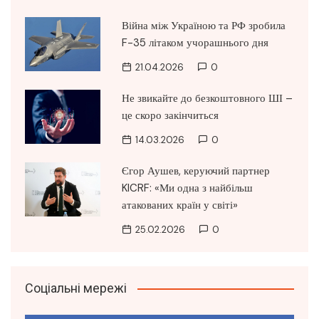
Війна між Україною та РФ зробила
F-35 літаком учорашнього дня
21.04.2026
0
Не звикайте до безкоштовного ШІ –
це скоро закінчиться
14.03.2026
0
Єгор Аушев, керуючий партнер
KICRF: «Ми одна з найбільш
атакованих країн у світі»
25.02.2026
0
Соціальні мережі