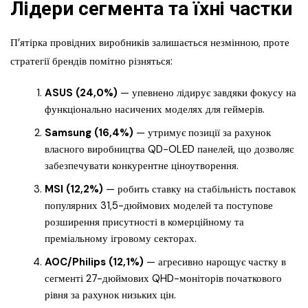
Лідери сегмента та їхні частки
П’ятірка провідних виробників залишається незмінною, проте
стратегії брендів помітно різняться:
ASUS (24,0%)
— упевнено лідирує завдяки фокусу на
функціонально насичених моделях для геймерів.
Samsung (16,4%)
— утримує позиції за рахунок
власного виробництва QD-OLED панелей, що дозволяє
забезпечувати конкурентне ціноутворення.
MSI (12,2%)
— робить ставку на стабільність поставок
популярних 31,5-дюймових моделей та поступове
розширення присутності в комерційному та
преміальному ігровому секторах.
AOC/Philips (12,1%)
— агресивно нарощує частку в
сегменті 27-дюймових QHD-моніторів початкового
рівня за рахунок низьких цін.