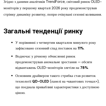
Згідно з даними аналітиків TrendForce, світовий ринок OLED-
моніторів у першому кварталі 2026 року продемонстрував
стрімку динаміку розвитку, попри очікувані сезонні коливання.
Загальні тенденції ринку
У порівнянні з четвертим кварталом минулого року
зафіксовано сезонний спад поставок на
11%
.
Водночас у річному обчисленні ринок
продемонстрував аномальне зростання — обсяги
відвантажень OLED-моніторів злетіли на
78%
.
Основним драйвером такого стрибка став розвиток
технології
QD-OLED
(панелі на «квантових точках»),
що поєднала привабливі характеристики з доступною
ціною.