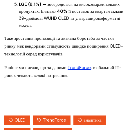
LGE (9,1%)
— зосередилася на високомаржинальних
продуктах. Близько
40%
її поставок за квартал склали
39-дюймові WUHD OLED та ультраширокоформатні
моделі.
Таке зростання пропозиції та активна боротьба за частки
ринку між вендорами стимулюють швидке поширення OLED-
технологій серед користувачів.
Раніше ми писали, що за даними
TrendForce
, глобальний ІТ-
ринок чекають великі потрясіння.
OLED
TrendForce
аналітика