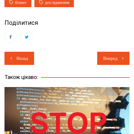
бізнес
дослідження
Поділитися
Навігація
Назад
Вперед
записів
Також цікаво: