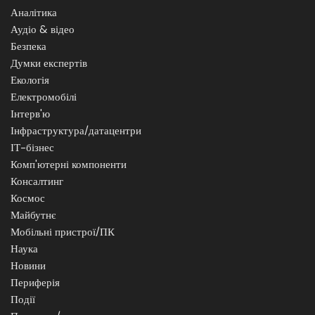
Аналітика
Аудіо & відео
Безпека
Думки експертів
Екологія
Електромобілі
Інтерв'ю
Інфраструктура/датацентри
ІТ-бізнес
Комп'ютерні компоненти
Консалтинг
Космос
Майбутнє
Мобільні пристрої/ПК
Наука
Новини
Периферія
Події