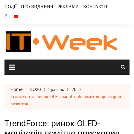
Skip
ПОДІЇ
ПРО ВИДАННЯ
РЕКЛАМА
КОНТАКТИ
to
content
Home
2026
Травень
26
TrendForce: ринок OLED-моніторів помітно прискорив
розвиток
TrendForce: ринок OLED-
моніторів помітно прискорив