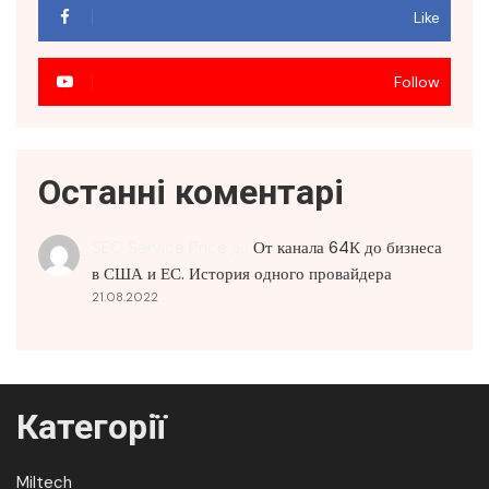
Like
Follow
Останні коментарі
SEO Service Price
до
От канала 64К до бизнеса
в США и ЕС. История одного провайдера
21.08.2022
Категорії
Miltech