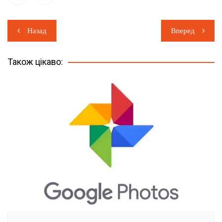
Навігація
Назад
Вперед
записів
Також цікаво: