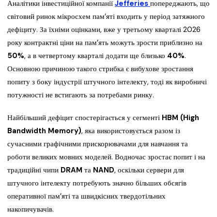
Аналітики інвестиційної компанії
Jefferies
попереджають, що
світовий ринок мікросхем пам’яті входить у період затяжного
дефіциту. За їхніми оцінками, вже у третьому кварталі 2026
року контрактні ціни на пам’ять можуть зрости приблизно на
50%
, а в четвертому кварталі додати ще близько
40%
.
Основною причиною такого стрибка є вибухове зростання
попиту з боку індустрії штучного інтелекту, тоді як виробничі
потужності не встигають за потребами ринку.
Найбільший дефіцит спостерігається у сегменті
HBM (High
Bandwidth Memory)
, яка використовується разом із
сучасними графічними прискорювачами для навчання та
роботи великих мовних моделей. Водночас зростає попит і на
традиційні чипи
DRAM
та
NAND
, оскільки сервери для
штучного інтелекту потребують значно більших обсягів
оперативної пам’яті та швидкісних твердотільних
накопичувачів.