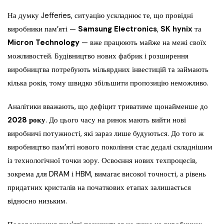
На думку Jefferies, ситуацію ускладнює те, що провідні
виробники пам’яті —
Samsung Electronics
,
SK hynix
та
Micron Technology
— вже працюють майже на межі своїх
можливостей. Будівництво нових фабрик і розширення
виробництва потребують мільярдних інвестицій та займають
кілька років, тому швидко збільшити пропозицію неможливо.
Аналітики вважають, що дефіцит триватиме щонайменше до
2028 року
. До цього часу на ринок мають вийти нові
виробничі потужності, які зараз лише будуються. До того ж
виробництво пам’яті нового покоління стає дедалі складнішим
із технологічної точки зору. Освоєння нових техпроцесів,
зокрема для DRAM і HBM, вимагає високої точності, а рівень
придатних кристалів на початкових етапах залишається
відносно низьким.