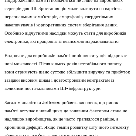
Подорожчання пам’яті позначиться не лише на виробниках
серверів для ШІ. Зростання цін може вплинути на вартість
персональних комп’ютерів, смартфонів, твердотільних
накопичувачів і корпоративних систем зберігання даних.
Особливо відчутними наслідки можуть стати для виробників
електроніки, які працюють із невисокою маржинальністю.
Водночас для виробників пам’яті нинішня ситуація відкриває
нові можливості. Після кількох років нестабільного попиту
вони отримують шанс суттєво збільшити виручку та прибуток
завдяки високим цінам і довгостроковим контрактам із
великими постачальниками ШІ-інфраструктури.
Загалом аналітики Jefferies роблять висновок, що ринок
пам’яті вступає в новий цикл, де головним фактором стане не
надлишок виробництва, як це часто траплялося раніше, а
хронічний дефіцит. Якщо темпи розвитку штучного інтелекту
збережуться, пам’ять залишатиметься одним із