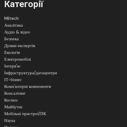
Категорії
Miltech
Аналітика
Аудіо & відео
Безпека
Думки експертів
Екологія
Електромобілі
Інтерв'ю
Інфраструктура/датацентри
ІТ-бізнес
Комп'ютерні компоненти
Консалтинг
Космос
Майбутнє
Мобільні пристрої/ПК
Наука