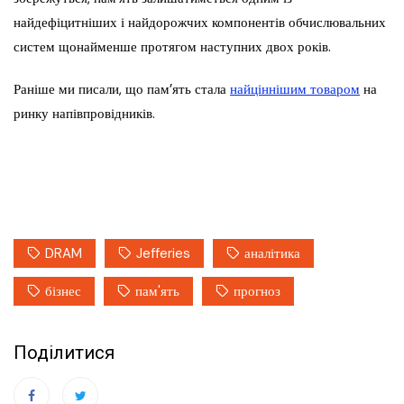
найдефіцитніших і найдорожчих компонентів обчислювальних
систем щонайменше протягом наступних двох років.
Раніше ми писали, що пам’ять стала
найціннішим товаром
на
ринку напівпровідників.
DRAM
Jefferies
аналітика
бізнес
пам'ять
прогноз
Поділитися