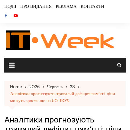
Skip
ПОДІЇ
ПРО ВИДАННЯ
РЕКЛАМА
КОНТАКТИ
to
content
Home
2026
Червень
28
Аналітики прогнозують тривалий дефіцит пам’яті: ціни
можуть зрости ще на 50-90%
Аналітики прогнозують
тривалий дефіцит пам’яті: ціни