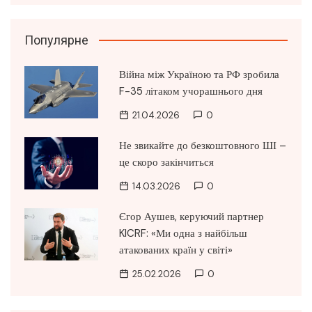
Популярне
Війна між Україною та РФ зробила
F-35 літаком учорашнього дня
21.04.2026
0
Не звикайте до безкоштовного ШІ –
це скоро закінчиться
14.03.2026
0
Єгор Аушев, керуючий партнер
KICRF: «Ми одна з найбільш
атакованих країн у світі»
25.02.2026
0