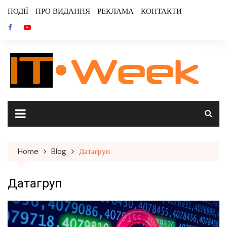
Skip
ПОДІЇ
ПРО ВИДАННЯ
РЕКЛАМА
КОНТАКТИ
to
content
Home
Blog
Датагруп
Датагруп