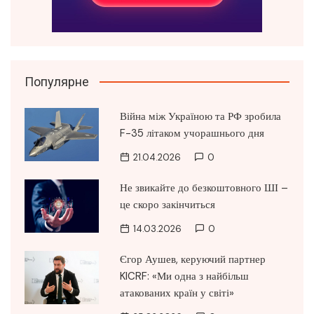
Популярне
Війна між Україною та РФ зробила
F-35 літаком учорашнього дня
21.04.2026
0
Не звикайте до безкоштовного ШІ –
це скоро закінчиться
14.03.2026
0
Єгор Аушев, керуючий партнер
KICRF: «Ми одна з найбільш
атакованих країн у світі»