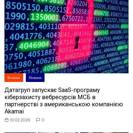
Безпека
Новини
Датагруп запускає SaaS-програму
кіберзахисту вебресурсів МСБ в
партнерстві з американською компанією
Akamai
10.02.2026
0