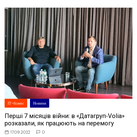
ІТ-бізнес
Новини
Перші 7 місяців війни: в «Датагруп-Volia»
розказали, як працюють на перемогу
17.09.2022
0