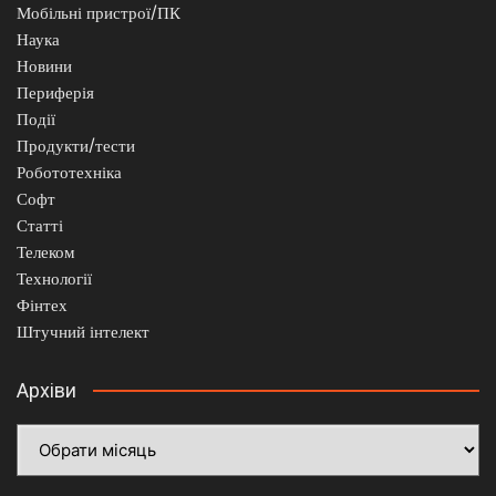
Мобільні пристрої/ПК
Наука
Новини
Периферія
Події
Продукти/тести
Робототехніка
Софт
Статті
Телеком
Технології
Фінтех
Штучний інтелект
Архіви
Архіви