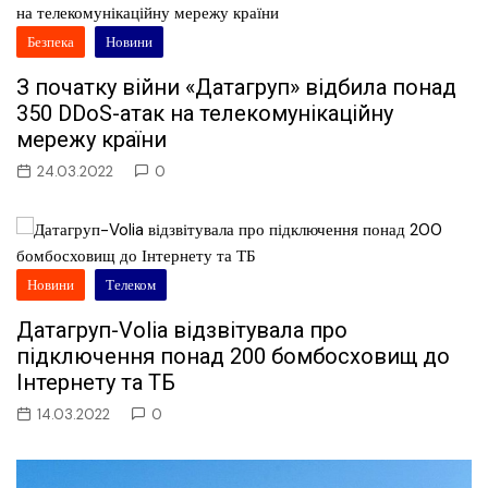
Безпека
Новини
З початку війни «Датагруп» відбила понад
350 DDoS-атак на телекомунікаційну
мережу країни
24.03.2022
0
Новини
Телеком
Датагруп-Volia відзвітувала про
підключення понад 200 бомбосховищ до
Інтернету та ТБ
14.03.2022
0