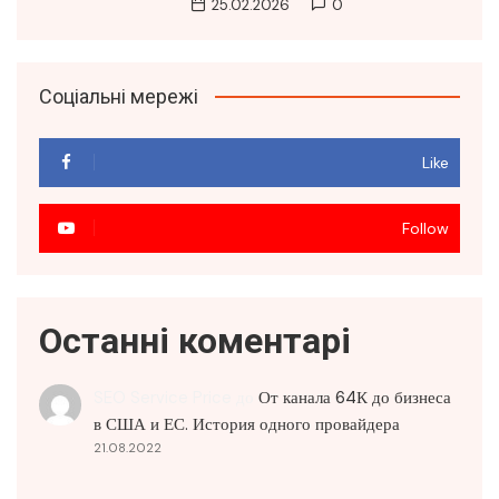
25.02.2026
0
Соціальні мережі
Like
Follow
Останні коментарі
SEO Service Price
до
От канала 64К до бизнеса
в США и ЕС. История одного провайдера
21.08.2022