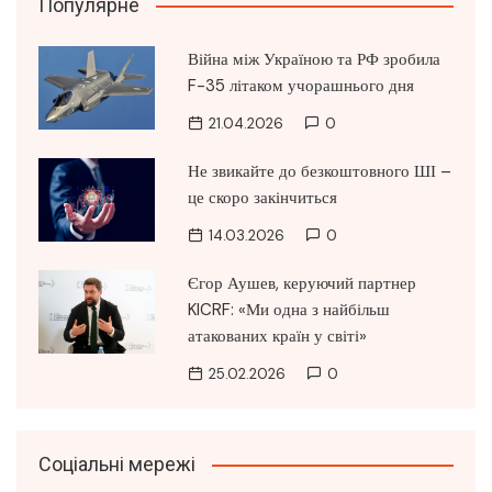
Популярне
Війна між Україною та РФ зробила
F-35 літаком учорашнього дня
21.04.2026
0
Не звикайте до безкоштовного ШІ –
це скоро закінчиться
14.03.2026
0
Єгор Аушев, керуючий партнер
KICRF: «Ми одна з найбільш
атакованих країн у світі»
25.02.2026
0
Соціальні мережі