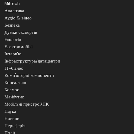
Miltech
Аналітика
Аудіо & відео
Безпека
Думки експертів
Екологія
Електромобілі
Інтерв'ю
Інфраструктура/датацентри
ІТ-бізнес
Комп'ютерні компоненти
Консалтинг
Космос
Майбутнє
Мобільні пристрої/ПК
Наука
Новини
Периферія
Події