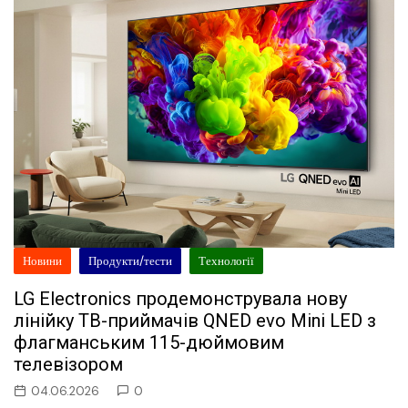
Новини
Продукти/тести
Технології
LG Electronics продемонструвала нову
лінійку ТВ-приймачів QNED evo Mini LED з
флагманським 115-дюймовим
телевізором
04.06.2026
0