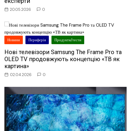
експерти
20.05.2026
0
Новини
Периферія
Продукти/тести
Нові телевізори Samsung The Frame Pro та
OLED TV продовжують концепцію «ТВ як
картина»
02.04.2026
0