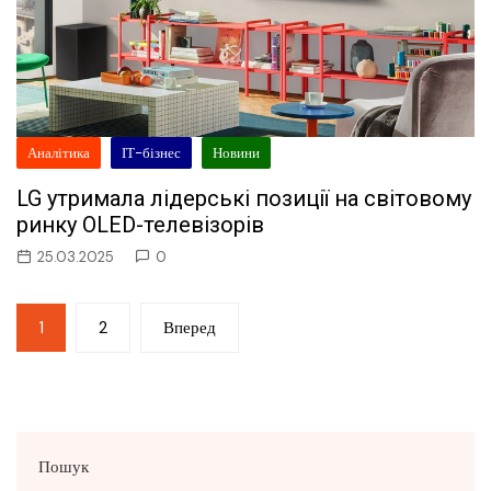
Аналітика
ІТ-бізнес
Новини
LG утримала лідерські позиції на світовому
ринку OLED-телевізорів
25.03.2025
0
Пагінація
1
2
Вперед
записів
Пошук