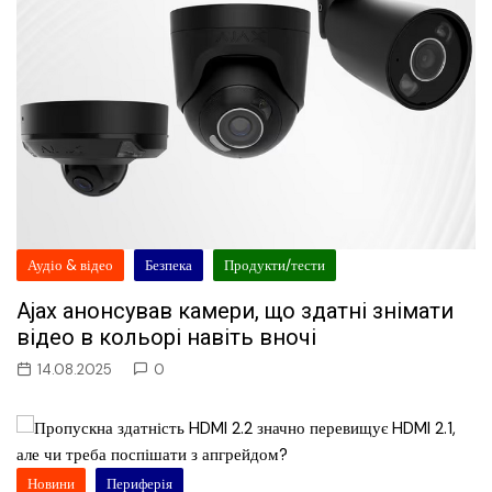
Аудіо & відео
Безпека
Продукти/тести
Ajax анонсував камери, що здатні знімати
відео в кольорі навіть вночі
14.08.2025
0
Новини
Периферія