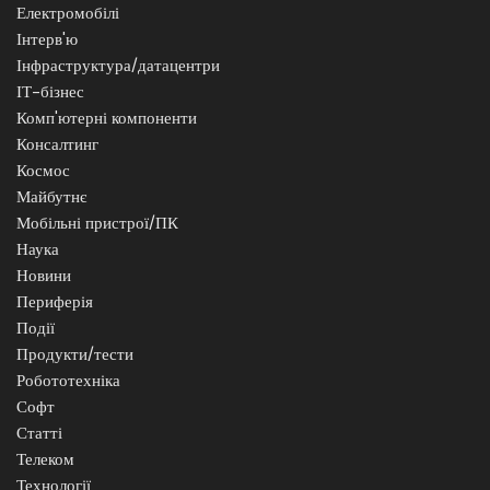
Електромобілі
Інтерв'ю
Інфраструктура/датацентри
ІТ-бізнес
Комп'ютерні компоненти
Консалтинг
Космос
Майбутнє
Мобільні пристрої/ПК
Наука
Новини
Периферія
Події
Продукти/тести
Робототехніка
Софт
Статті
Телеком
Технології