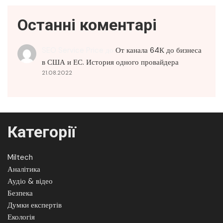
Останні коментарі
SEO Service Price
до
От канала 64К до бизнеса
в США и ЕС. История одного провайдера
21.08.2022
Категорії
Miltech
Аналітика
Аудіо & відео
Безпека
Думки експертів
Екологія