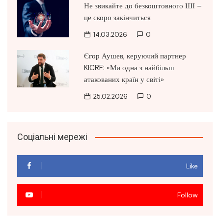
Не звикайте до безкоштовного ШІ –
це скоро закінчиться
14.03.2026
0
Єгор Аушев, керуючий партнер
KICRF: «Ми одна з найбільш
атакованих країн у світі»
25.02.2026
0
Соціальні мережі
Like
Follow