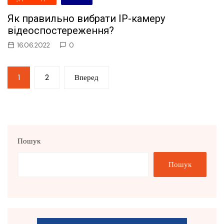
Як правильно вибрати IP-камеру
відеоспостереження?
16.06.2022
0
Пагінація
1
2
Вперед
записів
Пошук
Пошук