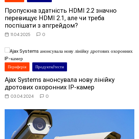
Пропускна здатність HDMI 2.2 значно
перевищує HDMI 2.1, але чи треба
поспішати з апгрейдом?
11.04.2025
0
Периферія
Продукти/тести
Ajax Systems анонсувала нову лінійку
дротових охоронних IP-камер
03.04.2024
0