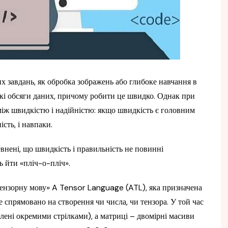
х завдань, як обробка зображень або глибоке навчання в
кі обсяги даних, причому робити це швидко. Однак при
іж швидкістю і надійністю: якщо швидкість є головним
сть, і навпаки.
внені, що швидкість і правильність не повинні
 йти «пліч-о-пліч».
Тензорну мову» A Tensor Language (ATL), яка призначена
 спрямовано на створення чи числа, чи тензора. У той час
влені окремими стрілками), а матриці – двомірні масиви