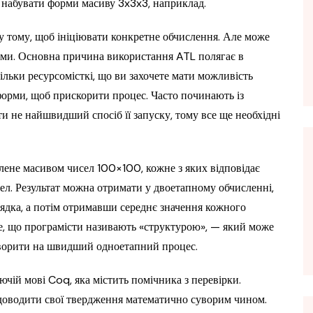
ь набувати форми масиву 3x3x3, наприклад.
у тому, щоб ініціювати конкретне обчислення. Але може
рами. Основна причина використання ATL полягає в
льки ресурсомісткі, що ви захочете мати можливість
форми, щоб прискорити процес. Часто починають із
и не найшвидший спосіб її запуску, тому все ще необхідні
ене масивом чисел 100×100, кожне з яких відповідає
сел. Результат можна отримати у двоетапному обчисленні,
ядка, а потім отримавши середнє значення кожного
те, що програмісти називають «структурою», — який може
творити на швидший одноетапний процес.
ючій мові Coq, яка містить помічника з перевірки.
ь доводити свої твердження математично суворим чином.