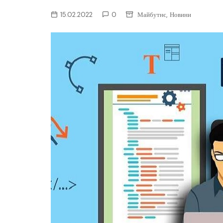
ІТ-бізнес
,
15.02.2022
0
Майбутнє
Новини
Консалтинг
Майбутнє
Мобільні пристрої/ПК
Наука
Периферія
Софт
Телеком
Технології
Фінтех