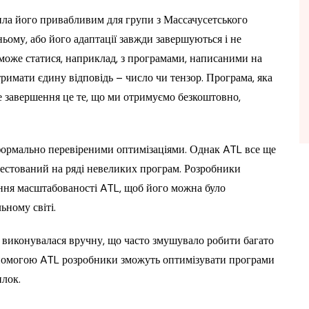
била його привабливим для групи з Массачусетського
ньому, або його адаптації завжди завершуються і не
може статися, наприклад, з програмами, написаними на
римати єдину відповідь – число чи тензор. Програма, яка
ле завершення це те, що ми отримуємо безкоштовно,
 формально перевіреними оптимізаціями. Однак ATL все ще
тестований на ряді невеликих програм. Розробники
ення масштабованості ATL, щоб його можна було
ьному світі.
 виконувалася вручну, що часто змушувало робити багато
допомогою ATL розробники зможуть оптимізувати програми
илок.