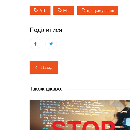
ATL
MIT
програмування
Поділитися
Навігація
Назад
записів
Також цікаво: