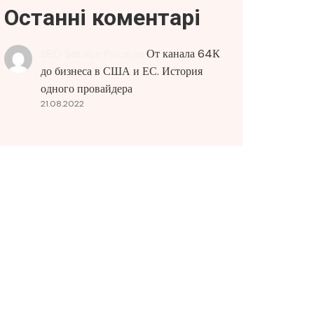
Останні коментарі
SEO Service Price
до
От канала 64К
до бизнеса в США и ЕС. История
одного провайдера
21.08.2022