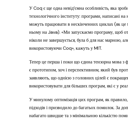
У Coq є ще одна невід’ємна особливість, яка зро
технологічного інституту: програми, написані на 
можуть працювати в нескінченних циклах (як це 
ньому на Java). «Ми запускаємо програму, щоб от
ніколи не завершується, була б для нас марною, а
використовуючи Coq», кажуть у MIT.
Тепер це перша і поки що єдина тензорна мова з
є прототипом, хоч і перспективним, який був про
заявляють, що однією з головних цілей є покращ
використовувати для більших програм, які є у реал
У минулому оптимізація цих програм, як правило,
підходів і призводило до багатьох помилок. За 
набагато швидше та з мінімальною кількістю пом