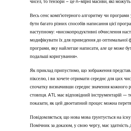
чисел, то тензори – це n-мірні масиви, які можут
Весь сенс комп’ютерного алгоритму чи програми 
бути багато різних способів написання цієї прог
наступному: «високопродуктивні обчислення насті
модифікувати їх для приведення до оптимальної 
програми, яку найлегше написати, але це може бут
подальші коригування».
Як приклад припустимо, що зображення представл
пікселю, і ви хочете отримати середнє для цих чи
спочатку визначивши середнє значення кожного р
стовпця. ATL має відповідний інструментарій — 
показати, як цей двоетапний процес можна пере
Повідомляється, що нова мова ґрунтується на існу
Помічник за доказом, у свою чергу, має здатніст