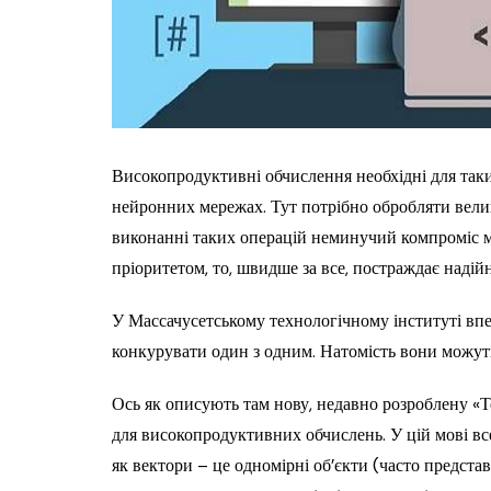
Високопродуктивні обчислення необхідні для таки
нейронних мережах. Тут потрібно обробляти вели
виконанні таких операцій неминучий компроміс м
пріоритетом, то, швидше за все, постраждає надійні
У Массачусетському технологічному інституті впе
конкурувати один з одним. Натомість вони можуть
Ось як описують там нову, недавно розроблену «
для високопродуктивних обчислень. У цій мові все
як вектори – це одномірні об’єкти (часто предста