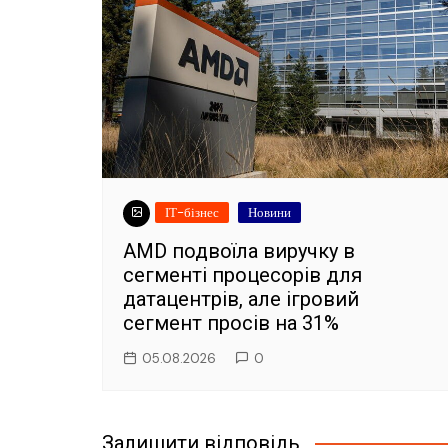
ІТ-бізнес
Новини
AMD подвоїла виручку в
сегменті процесорів для
датацентрів, але ігровий
сегмент просів на 31%
05.08.2026
0
Залишити відповідь