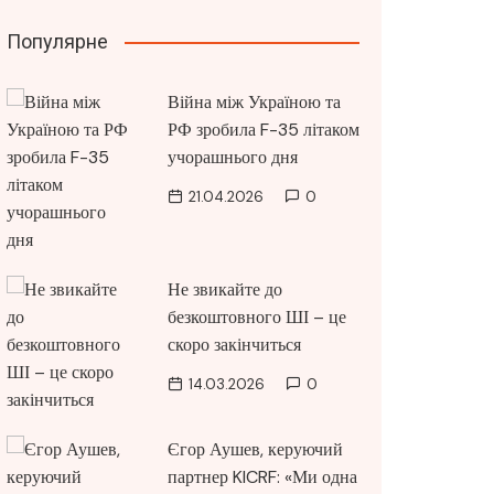
Популярне
Війна між Україною та
РФ зробила F-35 літаком
учорашнього дня
21.04.2026
0
Не звикайте до
безкоштовного ШІ – це
скоро закінчиться
14.03.2026
0
Єгор Аушев, керуючий
партнер KICRF: «Ми одна