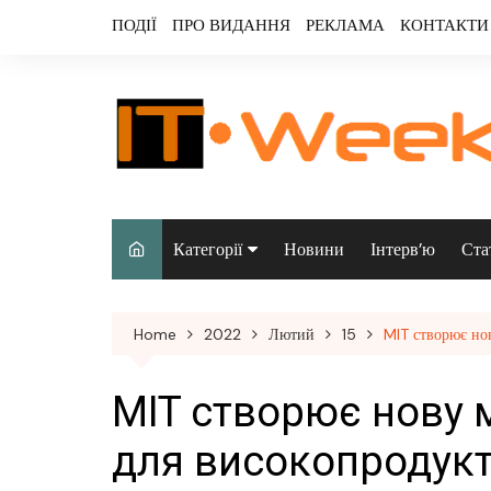
Skip
ПОДІЇ
ПРО ВИДАННЯ
РЕКЛАМА
КОНТАКТИ
to
content
Категорії
Новини
Інтерв’ю
Ста
Аналітика
Home
2022
Лютий
15
MIT створює но
Аудіо & відео
Безпека
MIT створює нову 
Інфраструктура/
для високопродукт
датацентри