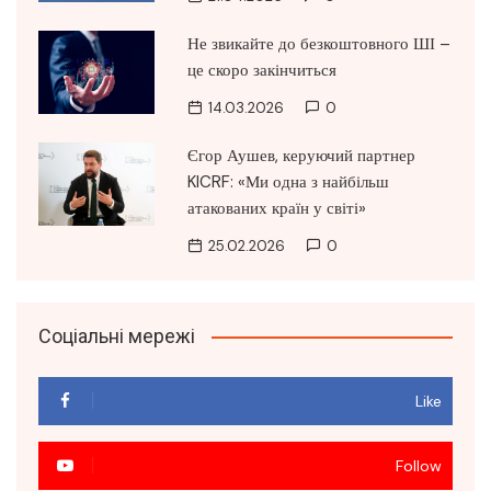
Не звикайте до безкоштовного ШІ –
це скоро закінчиться
14.03.2026
0
Єгор Аушев, керуючий партнер
KICRF: «Ми одна з найбільш
атакованих країн у світі»
25.02.2026
0
Соціальні мережі
Like
Follow