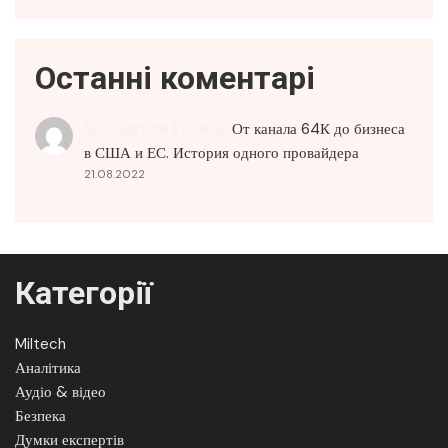
Останні коментарі
SEO Service Price
до
От канала 64К до бизнеса
в США и ЕС. История одного провайдера
21.08.2022
Категорії
Miltech
Аналітика
Аудіо & відео
Безпека
Думки експертів