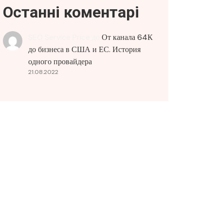
Останні коментарі
SEO Service Price
до
От канала 64К
до бизнеса в США и ЕС. История
одного провайдера
21.08.2022