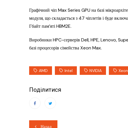
Графічний чіп Max Series GPU на базі мікроархіт
модуля, що складається з 47 чіплетів і буде включа
Гбайт пам’яті HBM2E.
Виробники HPC-серверів Dell, HPE, Lenovo, Supe
базі процесорів сімейства Xeon Max.
AMD
Intel
NVIDIA
Xeon
Поділитися
Навігація
Назад