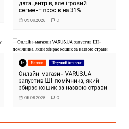
датацентрів, але ігровий
сегмент просів на 31%
05.08.2026
0
Новини
Штучний інтелект
Онлайн-магазин VARUS.UA
запустив ШІ-помічника, який
збирає кошик за назвою страви
05.08.2026
0