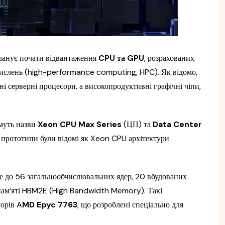
планує почати відвантаження
CPU та GPU
, розрахованих
числень (high-performance computing, HPC). Як відомо,
ні серверні процесори, а високопродуктивні графічні чіпи,
имуть назви
Xeon CPU Max Series
(ЦП) та
Data Center
ні прототипи були відомі як Xeon CPU архітектури
е до 56 загальнообчислювальних ядер, 20 вбудованих
пам’яті HBM2E (High Bandwidth Memory). Такі
сорів A
MD Epyc 7763
, що розроблені спеціально для