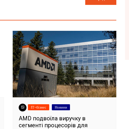
ІТ-бізнес
Новини
AMD подвоїла виручку в
сегменті процесорів для