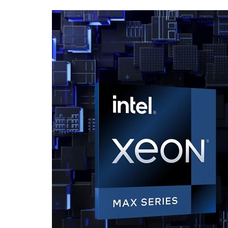
ІТ-бізнес
Консалтинг
Майбутнє
Мобільні пристрої/ПК
Наука
Периферія
Софт
Телеком
Технології
Фінтех