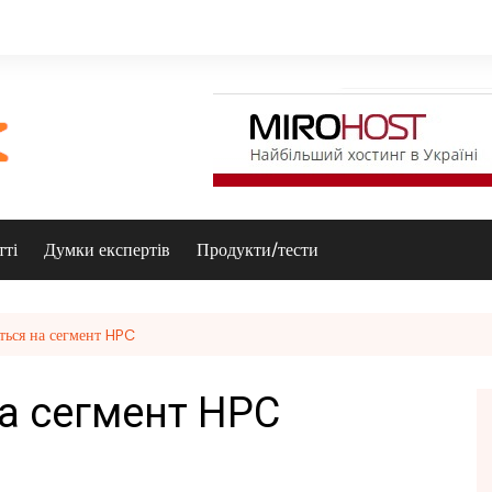
тті
Думки експертів
Продукти/тести
ється на сегмент HPC
на сегмент HPC