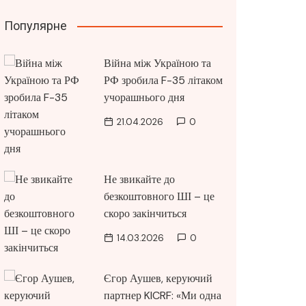
Популярне
Війна між Україною та
РФ зробила F-35 літаком
учорашнього дня
21.04.2026
0
Не звикайте до
безкоштовного ШІ – це
скоро закінчиться
14.03.2026
0
Єгор Аушев, керуючий
партнер KICRF: «Ми одна