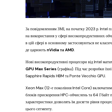
За повідомленням ЗМІ, на початку 2023 р. Intel 
на використання у сфері високопродуктивних об
в цій сфері в основному застосовуються не класич
де царюють
nVidia та AMD
.
Нові високопродуктивні процесори від Intel мат
GPU Max Series
(графіка). Під час розробки їх
Sapphire Rapids HBM та Ponte Vecchio GPU.
Xeon Max (12-е покоління Intel Core) включатим
блоків прискорення HPC-обчислень та 64 Гбайт 
характеристики дозволять їм досягти рівня проце
цього сегменту.