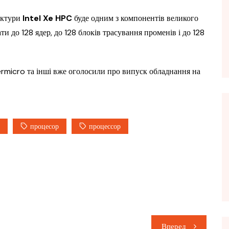
ектури
Intel Xe HPC
буде одним з компонентів великого
ти до 128 ядер, до 128 блоків трасування променів і до 128
rmicro та інші вже оголосили про випуск обладнання на
процесор
процессор
Вперед